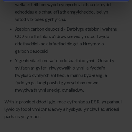
wella effeithlonrwydd cynhyrchu, lleihau defnydd
adnoddau a sicrhau effaith amgylcheddol isel yn
ystod y broses gynhyrchu.
Atebion carbon deuocsid - Datblygu atebion i wahanu
CO2 yn effeithlon, a'i drawsnewid yn stoc fwydo
ddefnyddiol, ac atafaeliad diogel a hirdymor o
garbon deuocsid.
Y genhedlaeth nesaf o ddosbarthiad ynni - Gosod y
sylfaen ar gyfer "rhwydwaith o ynni" a fyddai'n
hwyluso cynhyrchiant lleol a rhannu byd-eang, a
fydd yn galluogi pawb i gymryd rhan mewn
rhwydwaith ynni unedig, cynaliadwy.
Wrth i'r prosiect ddod i glo, mae cyfraniadau ESRI yn parhau i
lywio dyfodol ynni cynaliadwy a hysbysu ymchwil ac arloesi
parhaus yn y maes.