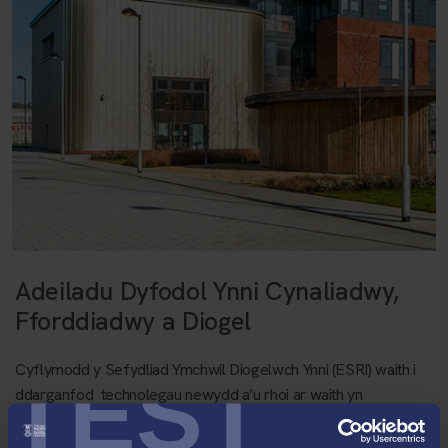
Adeiladu Dyfodol Ynni Cynaliadwy,
Fforddiadwy a Diogel
Cyflymodd y Sefydliad Ymchwil Diogelwch Ynni (ESRI) waith i
TEST
ddarganfod technolegau newydd a’u rhoi ar waith yn
llwyddiannus â’r nod o greu dyfodol ynni cynaliadwy,
fforddiadwy a diogel. Cafodd y cysyniad o ddiogelwch ei