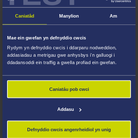
Caniatâd
Manylion
Am
Mae ein gwefan yn defnyddio cwcis
Rydym yn defnyddio cwcis i ddarparu nodweddion,
addasiadau a metrigau gwe anhysbys i'n galluogi i
ddadansoddi ein traffig a gwella profiad ein gwefan.
Caniatáu pob cwci
Addasu
Defnyddio cwcis angenrheidiol yn unig