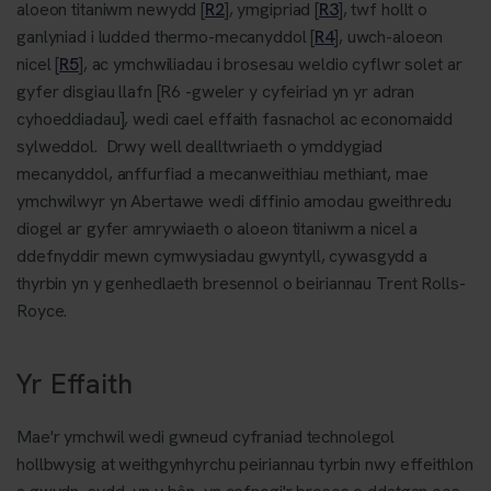
aloeon titaniwm newydd [
R2
], ymgipriad [
R3
], twf hollt o
ganlyniad i ludded thermo-mecanyddol [
R4
], uwch-aloeon
nicel [
R5
], ac ymchwiliadau i brosesau weldio cyflwr solet ar
gyfer disgiau llafn [R6 -gweler y cyfeiriad yn yr adran
cyhoeddiadau], wedi cael effaith fasnachol ac economaidd
sylweddol. Drwy well dealltwriaeth o ymddygiad
mecanyddol, anffurfiad a mecanweithiau methiant, mae
ymchwilwyr yn Abertawe wedi diffinio amodau gweithredu
diogel ar gyfer amrywiaeth o aloeon titaniwm a nicel a
ddefnyddir mewn cymwysiadau gwyntyll, cywasgydd a
thyrbin yn y genhedlaeth bresennol o beiriannau Trent Rolls-
Royce.
Yr Effaith
Mae'r ymchwil wedi gwneud cyfraniad technolegol
hollbwysig at weithgynhyrchu peiriannau tyrbin nwy effeithlon