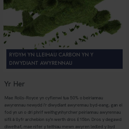
RYDYM YN LLEIHAU CARBON YN Y
DIWYDIANT AWYRENNAU
Yr Her
Mae Rolls-Royce yn cyflenwi tua 50% o beiriannau
awyrennau newydd i'r diwydiant awyrennau byd-eang, gan ei
fod yn un o dri phrif weithgynhyrchwr peiriannau awyrennau
sifil â llyfr archebion sy'n werth dros £15bn. Dros y degawd
diwethaf, mae nifer y teithiau mewn awyren ledled y byd