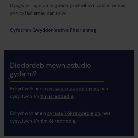
Dysgwch ragor am y gwaith ymchwil sy'n cael ei wneud
yn y cyfadrannau dan sylw:
Cyfadran Gwyddoniaeth a Pheirianneg
Diddordeb mewn astudio
gyda ni?
Edrychwch ar ein
cyrsiau i israddedigion
,
n
eu
cysylltwch â’n
tîm israddedig
.
Edrychwch ar ein
cyrsiau i ôl-raddedigion
,
n
eu
cysylltwch â’n
tîm ôl-raddedig
.