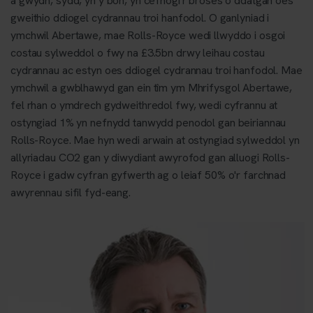
a gwydn, sydd, yn y bôn, yn cefnogi'r broses o ddatgan oes
gweithio ddiogel cydrannau troi hanfodol. O ganlyniad i
ymchwil Abertawe, mae Rolls-Royce wedi llwyddo i osgoi
costau sylweddol o fwy na £3.5bn drwy leihau costau
cydrannau ac estyn oes ddiogel cydrannau troi hanfodol. Mae
ymchwil a gwblhawyd gan ein tîm ym Mhrifysgol Abertawe,
fel rhan o ymdrech gydweithredol fwy, wedi cyfrannu at
ostyngiad 1% yn nefnydd tanwydd penodol gan beiriannau
Rolls-Royce. Mae hyn wedi arwain at ostyngiad sylweddol yn
allyriadau CO2 gan y diwydiant awyrofod gan alluogi Rolls-
Royce i gadw cyfran gyfwerth ag o leiaf 50% o'r farchnad
awyrennau sifil fyd-eang.