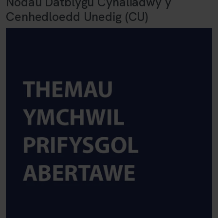
Nodau Datblygu Cynaliadwy y
Cenhedloedd Unedig (CU)