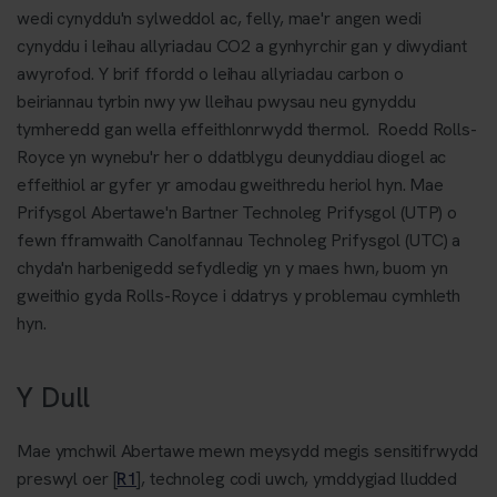
wedi cynyddu'n sylweddol ac, felly, mae'r angen wedi
cynyddu i leihau allyriadau CO2 a gynhyrchir gan y diwydiant
awyrofod. Y brif ffordd o leihau allyriadau carbon o
beiriannau tyrbin nwy yw lleihau pwysau neu gynyddu
tymheredd gan wella effeithlonrwydd thermol. Roedd Rolls-
Royce yn wynebu'r her o ddatblygu deunyddiau diogel ac
effeithiol ar gyfer yr amodau gweithredu heriol hyn. Mae
Prifysgol Abertawe'n Bartner Technoleg Prifysgol (UTP) o
fewn fframwaith Canolfannau Technoleg Prifysgol (UTC) a
chyda'n harbenigedd sefydledig yn y maes hwn, buom yn
gweithio gyda Rolls-Royce i ddatrys y problemau cymhleth
hyn.
Y Dull
Mae ymchwil Abertawe mewn meysydd megis sensitifrwydd
preswyl oer [
R1
], technoleg codi uwch, ymddygiad lludded