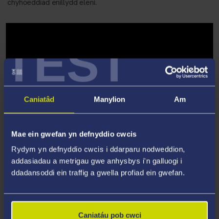
chyhoeddiad enillydd eleni.
TEST
Caniatâd
Manylion
Am
Mae ein gwefan yn defnyddio cwcis
Rydym yn defnyddio cwcis i ddarparu nodweddion,
Pori'r Rhaglen
addasiadau a metrigau gwe anhysbys i'n galluogi i
ddadansoddi ein traffig a gwella profiad ein gwefan.
Caniatáu pob cwci