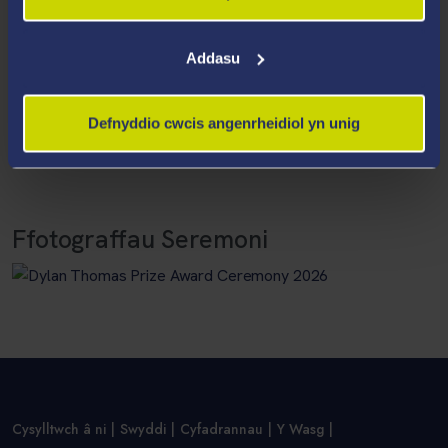
Addasu
Defnyddio cwcis angenrheidiol yn unig
Ffotograffau Seremoni
Cysylltwch â ni
Swyddi
Cyfadrannau
Y Wasg