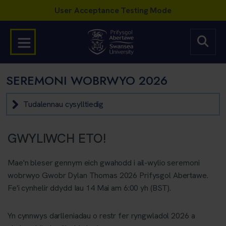
SEREMONI WOBRWYO 2026
Tudalennau cysylltiedig
GWYLIWCH ETO!
Mae'n bleser gennym eich gwahodd i ail-wylio seremoni
wobrwyo Gwobr Dylan Thomas 2026 Prifysgol Abertawe.
Fe'i cynhelir ddydd Iau 14 Mai am 6:00 yh (BST).
Yn cynnwys darlleniadau o restr fer ryngwladol 2026 a