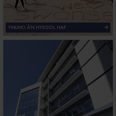
YMUNO Â'N HYSGOL HAF