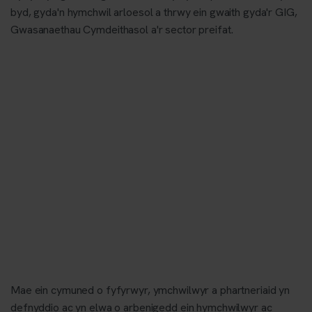
byd, gyda'n hymchwil arloesol a thrwy ein gwaith gyda'r GIG,
Gwasanaethau Cymdeithasol a'r sector preifat.
Mae ein cymuned o fyfyrwyr, ymchwilwyr a phartneriaid yn
defnyddio ac yn elwa o arbenigedd ein hymchwilwyr ac