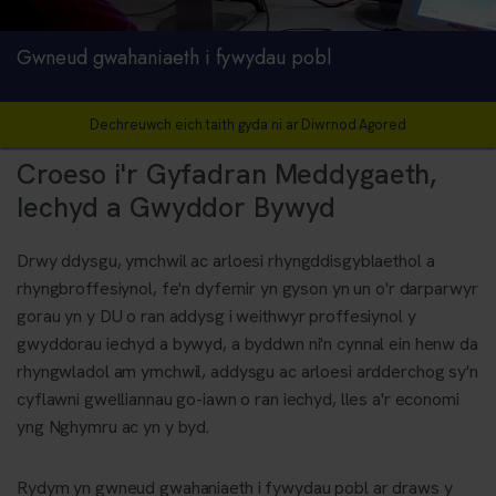
Gwneud gwahaniaeth i fywydau pobl
Dechreuwch eich taith gyda ni ar Diwrnod Agored
Croeso i'r Gyfadran Meddygaeth,
Iechyd a Gwyddor Bywyd
Drwy ddysgu, ymchwil ac arloesi rhyngddisgyblaethol a
rhyngbroffesiynol, fe'n dyfernir yn gyson yn un o'r darparwyr
gorau yn y DU o ran addysg i weithwyr proffesiynol y
gwyddorau iechyd a bywyd, a byddwn ni'n cynnal ein henw da
rhyngwladol am ymchwil, addysgu ac arloesi ardderchog sy'n
cyflawni gwelliannau go-iawn o ran iechyd, lles a'r economi
yng Nghymru ac yn y byd.
Rydym yn gwneud gwahaniaeth i fywydau pobl ar draws y