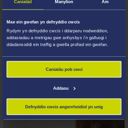
Caniatâd
Manylion
Am
Mae ein gwefan yn defnyddio cwcis
Rydym yn defnyddio cwcis i ddarparu nodweddion,
addasiadau a metrigau gwe anhysbys i'n galluogi i
ddadansoddi ein traffig a gwella profiad ein gwefan.
Caniatáu pob cwci
Addasu
YR YSGOL SEICOLEG
Defnyddio cwcis angenrheidiol yn unig