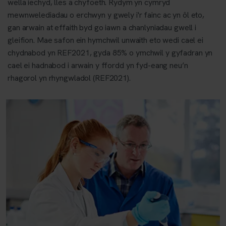
wella iechyd, lles a chyfoeth. Rydym yn cymryd
mewnwelediadau o erchwyn y gwely i'r fainc ac yn ôl eto,
gan arwain at effaith byd go iawn a chanlyniadau gwell i
gleifion. Mae safon ein hymchwil unwaith eto wedi cael ei
chydnabod yn REF2021, gyda 85% o ymchwil y gyfadran yn
cael ei hadnabod i arwain y ffordd yn fyd-eang neu’n
rhagorol yn rhyngwladol (REF2021).