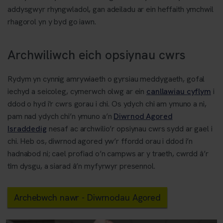
addysgwyr rhyngwladol, gan adeiladu ar ein heffaith ymchwil
rhagorol yn y byd go iawn.
Archwiliwch eich opsiynau cwrs
Rydym yn cynnig amrywiaeth o gyrsiau meddygaeth, gofal
iechyd a seicoleg, cymerwch olwg ar ein
canllawiau cyflym
i
ddod o hyd i'r cwrs gorau i chi. Os ydych chi am ymuno a ni,
pam nad ydych chi’n ymuno a’n
Diwrnod Agored
Israddedig
nesaf ac archwilio’r opsiynau cwrs sydd ar gael i
chi. Heb os, diwrnod agored yw’r ffordd orau i ddod i’n
hadnabod ni; cael profiad o’n campws ar y traeth, cwrdd â’r
tîm dysgu, a siarad â’n myfyrwyr presennol.
Archebwch nawr - Diwrnodau Agored