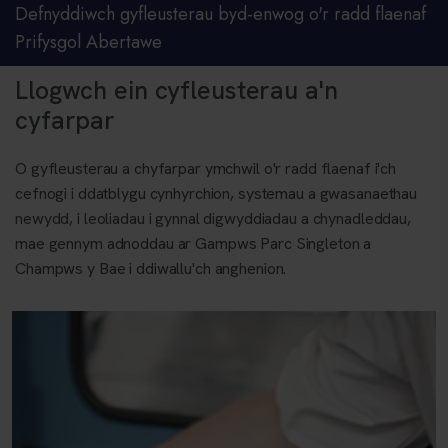
Defnyddiwch gyfleusterau byd-enwog o'r radd flaenaf
Prifysgol Abertawe
Llogwch ein cyfleusterau a'n
cyfarpar
O gyfleusterau a chyfarpar ymchwil o'r radd flaenaf i'ch
cefnogi i ddatblygu cynhyrchion, systemau a gwasanaethau
newydd, i leoliadau i gynnal digwyddiadau a chynadleddau,
mae gennym adnoddau ar Gampws Parc Singleton a
Champws y Bae i ddiwallu'ch anghenion.