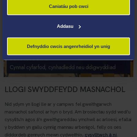
Caniatáu pob cwci
Addasu
Defnyddio cwcis angenrheidiol yn unig
CYNNAL CYNHADLEDD NEU
DDIGWYDDIAD
Cynnal cyfarfod, cynhadledd neu ddigwyddiad
LLOGI SWYDDFEYDD MASNACHOL
Nid ydym yn llogi lle ar y campws fel gweithgarwch
masnachol safonol ar hyn o bryd. Am brosiectau sydd wedi'u
cysylltu'n agos â'n gweithgareddau ymchwil ac arloesi, efallai
y byddwn yn gallu cynnig mannau arbenigol, felly os oes
diddordeb gennych mewn cydweithio,
cysylltwch â ni
.