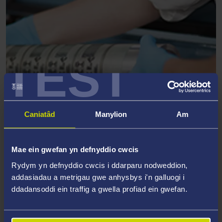
TEST
MYNEDIAD AT EIN CYFLEUSTERAU AC
Caniatâd
Manylion
Am
OFFER YMCHWIL
Mae ein gwefan yn defnyddio cwcis
Rydym yn defnyddio cwcis i ddarparu nodweddion,
addasiadau a metrigau gwe anhysbys i'n galluogi i
ddadansoddi ein traffig a gwella profiad ein gwefan.