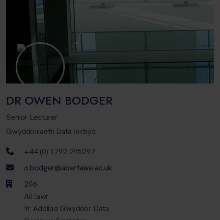
DR OWEN BODGER
Senior Lecturer
Gwyddoniaeth Data Iechyd
Rhif ffôn
+44 (0) 1792 295297
Cyfeiriad ebost
o.bodger@abertawe.ac.uk
206
Ail lawr
Yr Adeilad Gwyddor Data