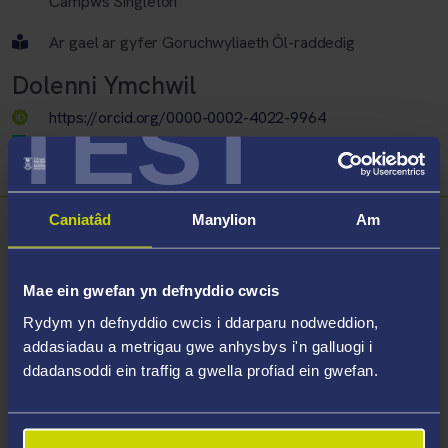
Campws Singleton
Ar gael ar gyfer Goruchwyliaeth Ôl-raddedig
Dolenni Ymchwil
TEST
https://orcid.org/0000-0002-4022-9964
ResearchGate
Google Scholar
Caniatâd
Manylion
Am
Trosolwg
Mae gan Owen gefndir ym maes Mathemateg ac Ystadegau
Mae ein gwefan yn defnyddio cwcis
ac mae wedi cael profiad blaenorol o ymchwil gymdeithasol,
Rydym yn defnyddio cwcis i ddarparu nodweddion,
dadansoddi data a rhaglennu cyfrifiadurol.
addasiadau a metrigau gwe anhysbys i'n galluogi i
ddadansoddi ein traffig a gwella profiad ein gwefan.
Ar hyn o bryd, mae Owen yn cael ei gyflogi fel Uwch-
ddarlithydd ac mae ei swydd yn cynnwys addysgu, ymchwil a
chymorth ymchwil.