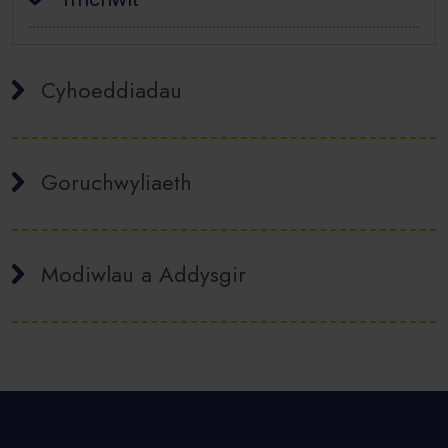
Cyhoeddiadau
Goruchwyliaeth
Modiwlau a Addysgir