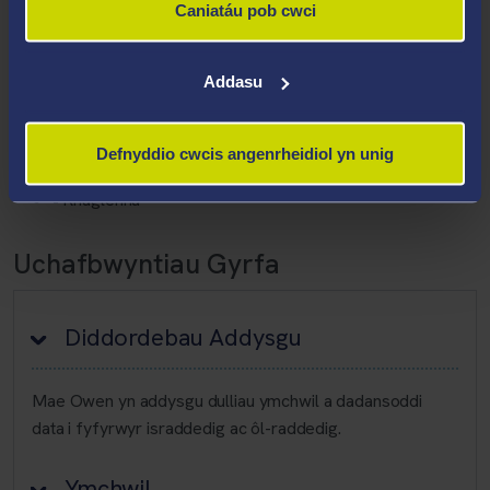
Caniatáu pob cwci
Meysydd Arbenigedd
Addasu
• Mathemateg
• Ystadegau
Defnyddio cwcis angenrheidiol yn unig
• Dadansoddi Data
• Rhaglennu
Uchafbwyntiau Gyrfa
Diddordebau Addysgu
Mae Owen yn addysgu dulliau ymchwil a dadansoddi
data i fyfyrwyr israddedig ac ôl-raddedig.
Ymchwil