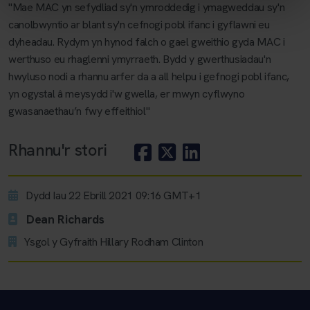
"Mae MAC yn sefydliad sy'n ymroddedig i ymagweddau sy'n
canolbwyntio ar blant sy'n cefnogi pobl ifanc i gyflawni eu
dyheadau. Rydym yn hynod falch o gael gweithio gyda MAC i
werthuso eu rhaglenni ymyrraeth. Bydd y gwerthusiadau'n
hwyluso nodi a rhannu arfer da a all helpu i gefnogi pobl ifanc,
yn ogystal â meysydd i'w gwella, er mwyn cyflwyno
gwasanaethau’n fwy effeithiol"
Rhannu'r stori
Dydd Iau 22 Ebrill 2021 09:16 GMT+1
Dean Richards
Ysgol y Gyfraith Hillary Rodham Clinton