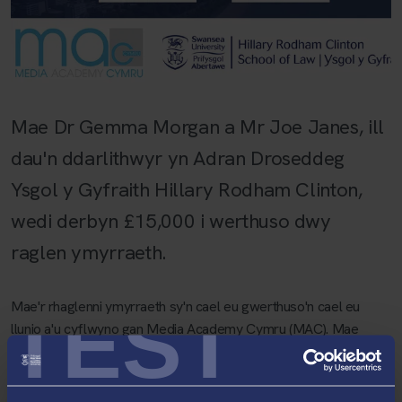
Mae Dr Gemma Morgan a Mr Joe Janes, ill
dau'n ddarlithwyr yn Adran Droseddeg
Ysgol y Gyfraith Hillary Rodham Clinton,
wedi derbyn £15,000 i werthuso dwy
raglen ymyrraeth.
TEST
Mae'r rhaglenni ymyrraeth sy'n cael eu gwerthuso'n cael eu
llunio a'u cyflwyno gan Media Academy Cymru (MAC). Mae
MAC yn gweithio gyda rhai o’r plant, pobl ifanc a theuluoedd
anoddaf ymgysylltu â nhw yng Nghymru. Maent yn gweithio
gyda nifer sylweddol o bobl ifanc nad ydynt yn yr ysgol nac