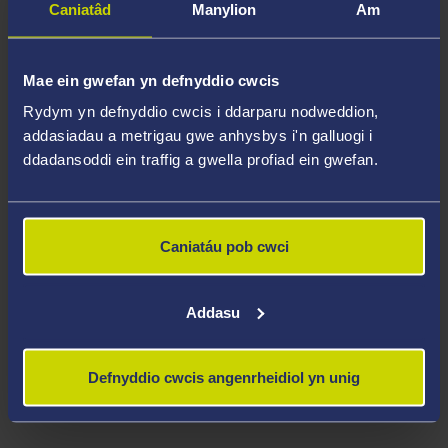
Caniatâd
Manylion
Am
mewn hyfforddiant ac a allai fod ar fin mynd i'r system
cyfiawnder troseddol. Mae MAC yn cynnal nifer o brosiectau
amrywiol ar draws de-ddwyrain Cymru. Un peth sy'n gyffredin
Mae ein gwefan yn defnyddio cwcis
ar gyfer pob prosiect yw bod plant a phobl ifanc a'u teuluoedd
Rydym yn defnyddio cwcis i ddarparu nodweddion,
yn ganolbwynt y gwaith.
addasiadau a metrigau gwe anhysbys i'n galluogi i
ddadansoddi ein traffig a gwella profiad ein gwefan.
Y rhaglenni ymyrraeth Bywydau Paralel ac Ecsbloetio Plant fydd
ffocws y gwerthusiadau. Nod Bywydau Paralel yw atal a lleihau
trais/cam-drin gan pobl ifanc yn erbyn rhieni yn y cartref. Nod y
Caniatáu pob cwci
rhaglen Ecsbloetio Plant yw cefnogi pobl ifanc a'u hatal rhag
cael eu hecsbloetio gan grwpiau troseddu cyfundrefnol megis
gangiau. Bydd y gwerthusiadau'n canolbwyntio ar ymchwilio i
Addasu
effaith y rhaglenni ymyrraeth ar bobl ifanc a'u teuluoedd sydd
wedi ymgysylltu â'r rhaglenni.
Defnyddio cwcis angenrheidiol yn unig
Yn siarad ar ôl ennill y cyllid, dywedodd Dr Gemma Morgan: