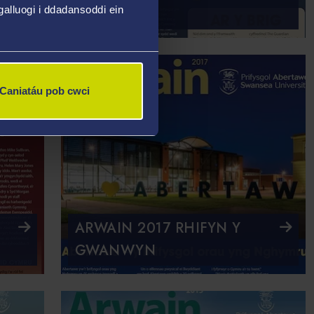
alluogi i ddadansoddi ein
HAF
Caniatáu pob cwci
ARWAIN 2017 RHIFYN Y
GWANWYN