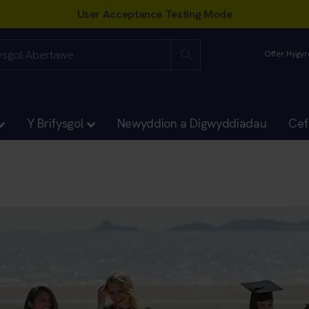
Offer Hygy
Y Brifysgol
Newyddion a Digwyddiadau
Cef