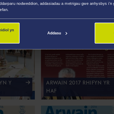
ddarparu nodweddion, addasiadau a metrigau gwe anhysbys i'n g
GWANWYN
wefan.
idiol yn
Addasu
YN Y
ARWAIN 2017 RHIFYN YR
HAF