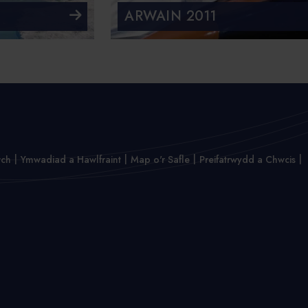
ARWAIN 2011
wch
Ymwadiad a Hawlfraint
Map o'r Safle
Preifatrwydd a Chwcis