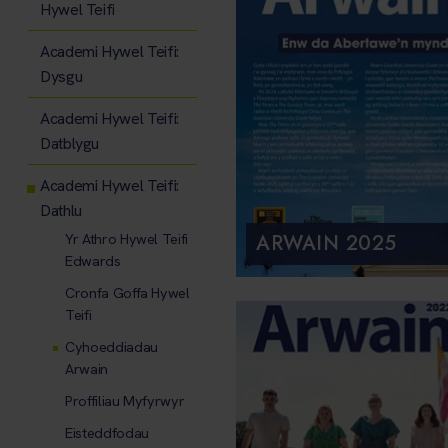
Hywel Teifi
Academi Hywel Teifi:
Dysgu
Academi Hywel Teifi:
Datblygu
Academi Hywel Teifi:
Dathlu
ARWAIN 2025
Yr Athro Hywel Teifi
Edwards
Cronfa Goffa Hywel
Teifi
Cyhoeddiadau
Arwain
Proffiliau Myfyrwyr
Eisteddfodau