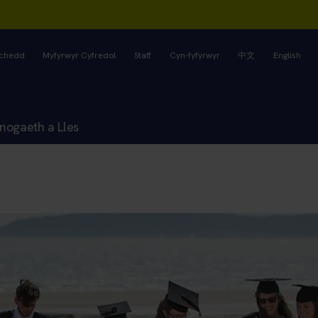
rchedd
Myfyrwyr Cyfredol
Staff
Cyn-fyfyrwyr
中文
English
nogaeth a Lles