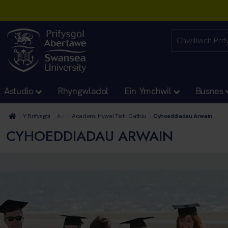
Astudio
Rhyngwladol
Ein Ymchwil
Busnes
Y Brifysgol
Academi Hywel Teifi
Academi Hywel Teifi: Dathlu
Cyhoeddiadau Arwain
CYHOEDDIADAU ARWAIN