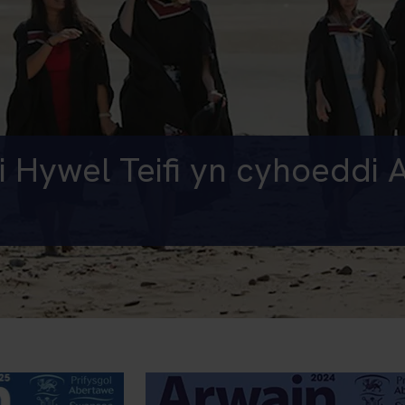
Hywel Teifi yn cyhoeddi 