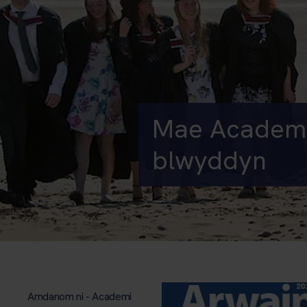
Mae Academi 
blwyddyn
Amdanom ni - Academi