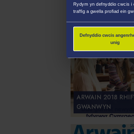
Rydym yn defnyddio cwcis i 
HAF
traffig a gwella profiad ein g
Defnyddio cwcis angenrhe
unig
ARWAIN 2018 RHIF
GWANWYN