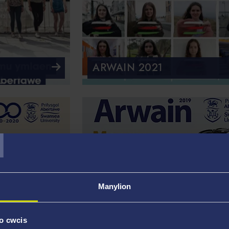
ARWAIN 2021
T
Manylion
o cwcis
YN YR
ARWAIN 2019 RHIFYN Y