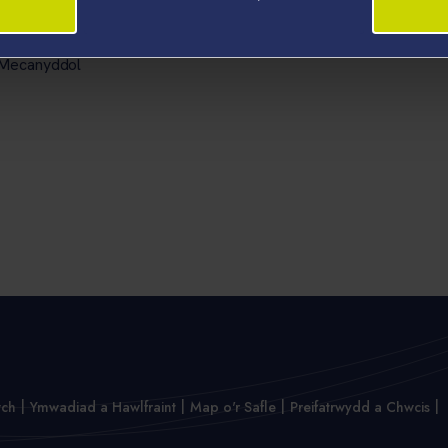
a Mecanyddol
wch
Ymwadiad a Hawlfraint
Map o'r Safle
Preifatrwydd a Chwcis