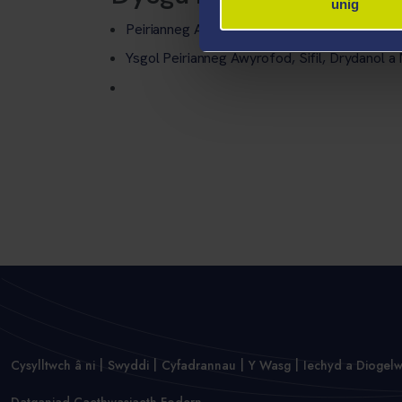
unig
Peirianneg Awyrofod, BEng
Ysgol Peirianneg Awyrofod, Sifil, Drydanol 
Cysylltwch â ni
Swyddi
Cyfadrannau
Y Wasg
Iechyd a Diogel
Datganiad Caethwasiaeth Fodern