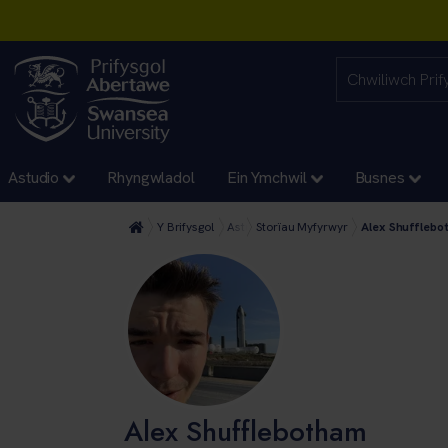
Astudio
Rhyngwladol
Ein Ymchwil
Busnes
Y Brifysgol
Astudio
Storïau Myfyrwyr
Alex Shuffleb
Alex Shufflebotham