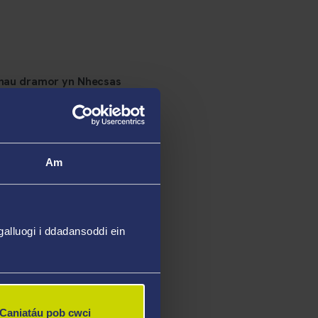
thau dramor yn Nhecsas
Am
alluogi i ddadansoddi ein
Caniatáu pob cwci