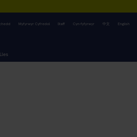
rchedd
Myfyrwyr Cyfredol
Staff
Cyn-fyfyrwyr
中文
English
Lles