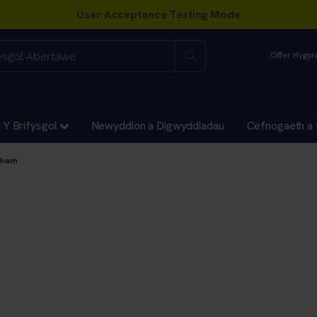
Offer Hygy
Y Brifysgol
Newyddion a Digwyddiadau
Cefnogaeth a 
otham