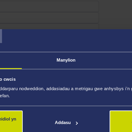
T
Manylion
o cwcis
ddarparu nodweddion, addasiadau a metrigau gwe anhysbys i'n g
wefan.
idiol yn
Addasu