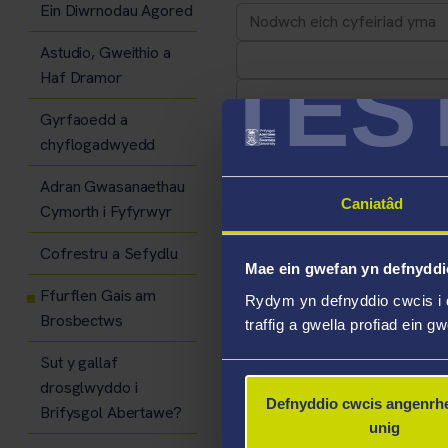
Ein Diwrnodau Agored
Astudio, Gweithio a
TES
Haf Dramor
Gyrfaoedd a
chyflogadwyedd
Adran Gwasanaethau
Caniatâd
Cymorth i Fyfyrwyr
Cod Post / Cod Zip
Cofrestru a Sefydlu
Mae ein gwefan yn defnyddi
Ffurflen Gais am
E-bost
Rydym yn defnyddio cwcis i 
Brosbectws
traffig a gwella profiad ein g
Sut y gallaf
Rhif ffôn
drosglwyddo i
Defnyddio cwcis angenrhe
Brifysgol Abertawe?
unig