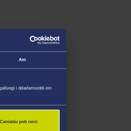
Am
alluogi i ddadansoddi ein
Caniatáu pob cwci