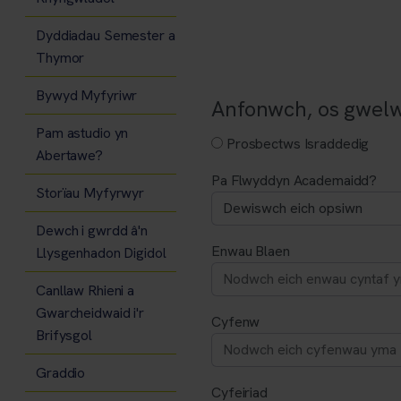
Dyddiadau Semester a
Thymor
Bywyd Myfyriwr
Anfonwch, os gwelw
Pam astudio yn
Prosbectws Israddedig
Abertawe?
Pa Flwyddyn Academaidd?
Storïau Myfyrwyr
Dewch i gwrdd â'n
Enwau Blaen
Llysgenhadon Digidol
Canllaw Rhieni a
Gwarcheidwaid i'r
Cyfenw
Brifysgol
Graddio
Cyfeiriad