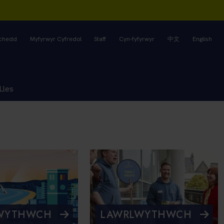
rchedd
Myfyrwyr Cyfredol
Staff
Cyn-fyfyrwyr
中文
English
Lles
WYTHWCH
LAWRLWYTHWCH