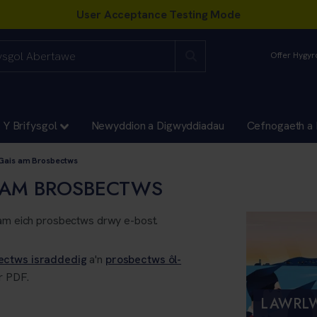
Offer Hygy
Y Brifysgol
Newyddion a Digwyddiadau
Cefnogaeth a 
 Gais am Brosbectws
S AM BROSBECTWS
n am eich prosbectws drwy e-bost.
ectws israddedig
a'n
prosbectws ôl-
r PDF.
LAWRL