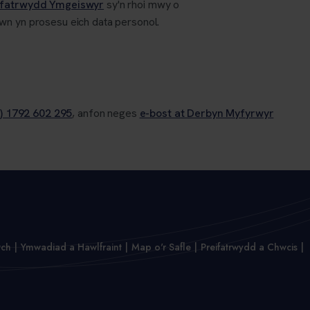
ifatrwydd Ymgeiswyr
sy'n rhoi mwy o
wn yn prosesu eich data personol.
) 1792 602 295
, anfon neges
e-bost at Derbyn Myfyrwyr
wch
Ymwadiad a Hawlfraint
Map o'r Safle
Preifatrwydd a Chwcis