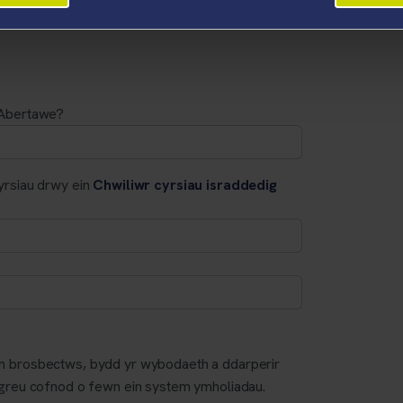
 Abertawe?
yrsiau drwy ein
Chwiliwr cyrsiau israddedig
m brosbectws, bydd yr wybodaeth a ddarperir
 greu cofnod o fewn ein system ymholiadau.