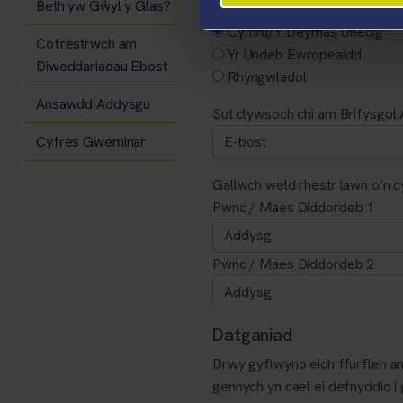
Beth yw Gŵyl y Glas?
O ble rydych chi’n dod?
Cymru/Y Deyrnas Unedig
Cofrestrwch am
Yr Undeb Ewropeaidd
Diweddariadau Ebost
Rhyngwladol
Ansawdd Addysgu
Sut clywsoch chi am Brifysgol
Cyfres Gweminar
Gallwch weld rhestr lawn o’n c
Pwnc / Maes Diddordeb 1
Pwnc / Maes Diddordeb 2
Datganiad
Drwy gyflwyno eich ffurflen a
gennych yn cael ei defnyddio i