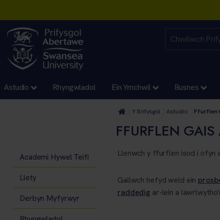
Astudio
Rhyngwladol
Ein Ymchwil
Busnes
Y Brifysgol
Astudio
Ffurflen
FFURFLEN GAI
Llenwch y ffurflen isod i ofy
Academi Hywel Teifi
Llety
Gallwch hefyd weld ein
prosb
raddedig
ar-lein a lawrlwytho'
Derbyn Myfyrwyr
Rhyngwladol