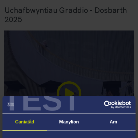
Uchafbwyntiau Graddio - Dosbarth
2025
TEST
Caniatâd
Manylion
Am