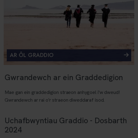
AR ÔL GRADDIO
Gwrandewch ar ein Graddedigion
Mae gan ein graddedigion straeon anhygoel i'w dweud!
Gwrandewch ar rai o'r straeon diweddaraf isod.
Uchafbwyntiau Graddio - Dosbarth
2024