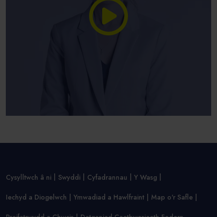
Cysylltwch â ni
Swyddi
Cyfadrannau
Y Wasg
Iechyd a Diogelwch
Ymwadiad a Hawlfraint
Map o'r Safle
Preifatrwydd a Chwcis
Datganiad Caethwasiaeth Fodern