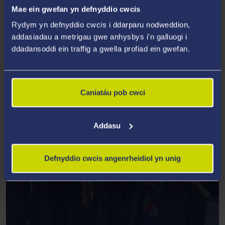
Mae ein gwefan yn defnyddio cwcis
Rydym yn defnyddio cwcis i ddarparu nodweddion,
addasiadau a metrigau gwe anhysbys i'n galluogi i
ddadansoddi ein traffig a gwella profiad ein gwefan.
Caniatáu pob cwci
Addasu
Defnyddio cwcis angenrheidiol yn unig