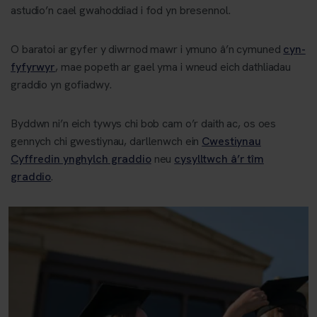
astudio’n cael gwahoddiad i fod yn bresennol.
O baratoi ar gyfer y diwrnod mawr i ymuno â’n cymuned
cyn-
fyfyrwyr
, mae popeth ar gael yma i wneud eich dathliadau
graddio yn gofiadwy.
Byddwn ni’n eich tywys chi bob cam o’r daith ac, os oes
gennych chi gwestiynau, darllenwch ein
Cwestiynau
Cyffredin ynghylch graddio
neu
cysylltwch â’r tîm
graddio
.