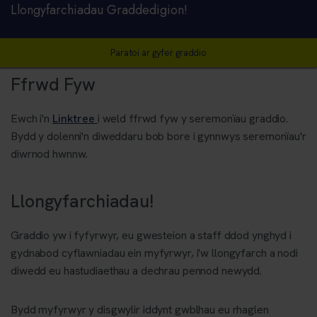
Llongyfarchiadau Graddedigion!
Paratoi ar gyfer graddio
Ffrwd Fyw
Ewch i'n
Linktree
i weld ffrwd fyw y seremonïau graddio.
Bydd y dolenni'n diweddaru bob bore i gynnwys seremonïau'r
diwrnod hwnnw.
Llongyfarchiadau!
Graddio yw i fyfyrwyr, eu gwesteion a staff ddod ynghyd i
gydnabod cyflawniadau ein myfyrwyr, i'w llongyfarch a nodi
diwedd eu hastudiaethau a dechrau pennod newydd.
Bydd myfyrwyr y disgwylir iddynt gwblhau eu rhaglen