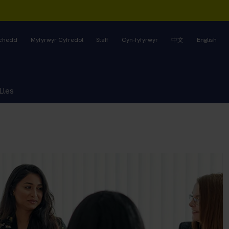
rchedd
Myfyrwyr Cyfredol
Staff
Cyn-fyfyrwyr
中文
English
Lles