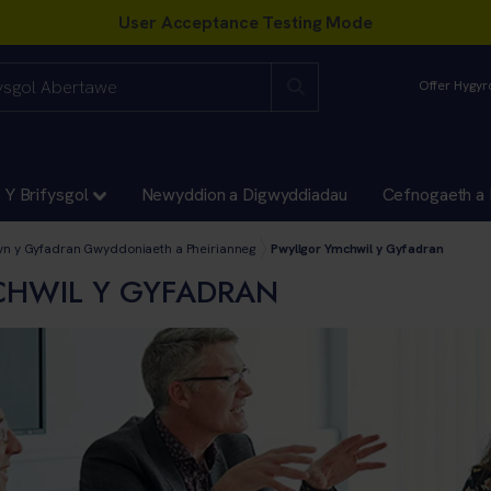
Offer Hygy
Y Brifysgol
Newyddion a Digwyddiadau
Cefnogaeth a 
doniaeth a Pheirianneg
yn y Gyfadran Gwyddoniaeth a Pheirianneg
Pwyllgor Ymchwil y Gyfadran
HWIL Y GYFADRAN