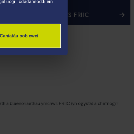
alluogi i ddadansoddi ein
HYB CANVAS FRIIC
Caniatáu pob cwci
th a blaenoriaethau ymchwil FRIIC (yn ogystal â chefnogi'r