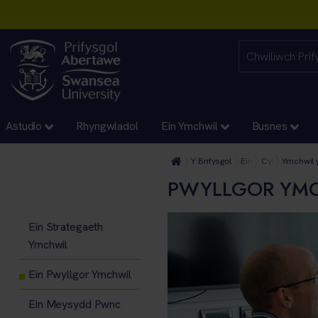
Astudio
Rhyngwladol
Ein Ymchwil
Busnes
Y Brifysgol
Ein Cyfadrannau
Cyfadran Gwyd
Ymchwil 
PWYLLGOR YMC
Ein Strategaeth
Ymchwil
Ein Pwyllgor Ymchwil
Ein Meysydd Pwnc