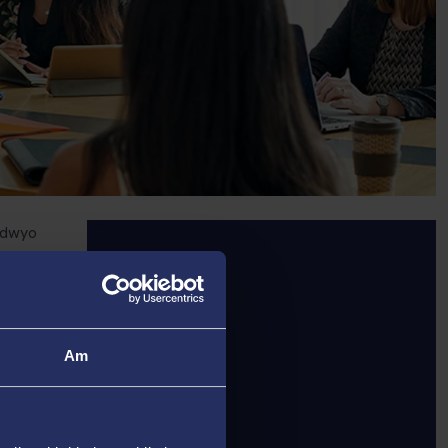
radwyo
len
iadau.
Am
hurau a