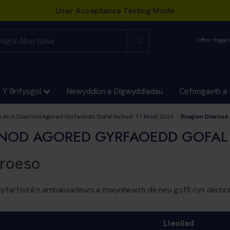
Offer Hygy
Y Brifysgol
Newyddion a Digwyddiadau
Cefnogaeth a 
, Iechyd a Gwyddor Bywyd
h eich Diwrnod Agored Gyrfaoedd Gofal Iechyd: 11 Medi 2026
Rhaglen Diwrnod 
NOD AGORED GYRFAOEDD GOFAL
hroeso
cyfarfod â’n ambassadeurs a mwynhewch de neu goffi cyn dechra
Lleoliad