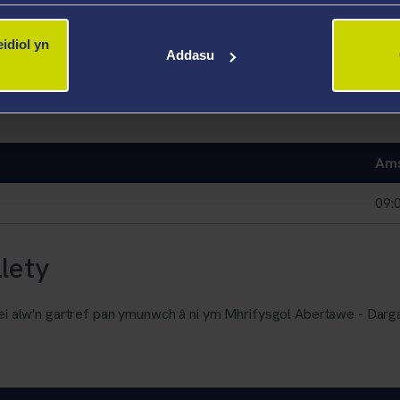
idiol yn
Addasu
hentref chwaraeon
yn cael eu cynnal bob awr gan ein ambassad
nwch unrhyw gwestiwn iddyn nhw! I ddysgu mwy am chwaraeon yn
bertawe’.
Am
09:
lety
n ei alw'n gartref pan ymunwch â ni ym Mhrifysgol Abertawe - Dar