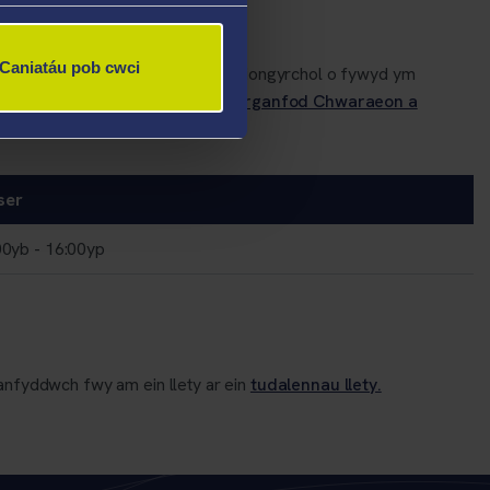
Caniatáu pob cwci
eurs myfyrwyr sydd â phrofiad uniongyrchol o fywyd ym
 Abertawe, ewch i’n
tudalen ‘Darganfod Chwaraeon a
ser
00yb - 16:00yp
ganfyddwch fwy am ein llety ar ein
tudalennau llety.