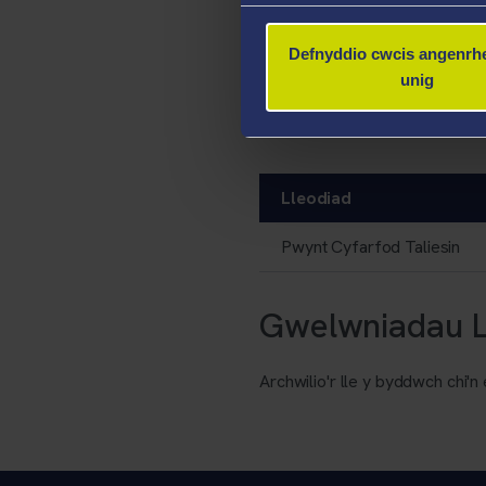
Taith
Defnyddio cwcis angenrhe
Bydd teithiau o’n
campws
a
p
unig
Mhrifysgol Abertawe – gofyn
Gweithgaredd Corfforol yn A
Lleodiad
Pwynt Cyfarfod Taliesin
Gwelwniadau L
Archwilio'r lle y byddwch chi'