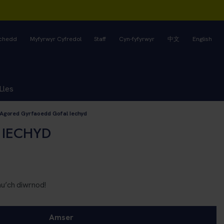
rchedd
Myfyrwyr Cyfredol
Staff
Cyn-fyfyrwyr
中文
English
Lles
Agored Gyrfaoedd Gofal Iechyd
 IECHYD
u’ch diwrnod!
Amser