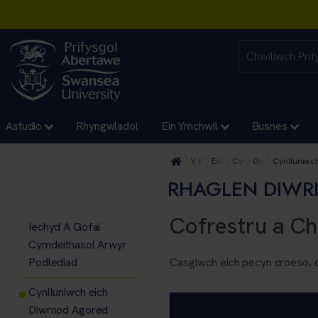
Astudio
Rhyngwladol
Ein Ymchwil
Busnes
Y Brifysgol
Ein Cyfadrannau
Cyfadran Meddygaeth
Gyrfaoedd GIG
Cynlluniwc
RHAGLEN DIWR
Cofrestru a C
Iechyd A Gofal
Cymdeithasol Arwyr
Podlediad
Casglwch eich pecyn croeso, 
Cynlluniwch eich
Diwrnod Agored