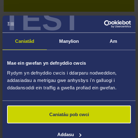
TEST
Caniatâd
Manylion
Am
Mae ein gwefan yn defnyddio cwcis
Rydym yn defnyddio cwcis i ddarparu nodweddion,
addasiadau a metrigau gwe anhysbys i'n galluogi i
ddadansoddi ein traffig a gwella profiad ein gwefan.
Caniatáu pob cwci
Addasu