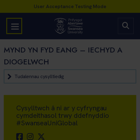
MYND YN FYD EANG – IECHYD A
DIOGELWCH
Tudalennau cysylltiedig
Cysylltwch â ni ar y cyfryngau
cymdeithasol trwy ddefnyddio
#SwanseaUniGlobal