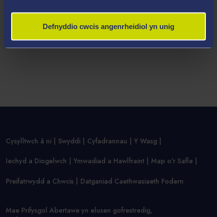
Defnyddio cwcis angenrheidiol yn unig
Cysylltwch â ni
Swyddi
Cyfadrannau
Y Wasg
Iechyd a Diogelwch
Ymwadiad a Hawlfraint
Map o'r Safle
Preifatrwydd a Chwcis
Datganiad Caethwasiaeth Fodern
Mae Prifysgol Abertawe yn elusen gofrestredig,