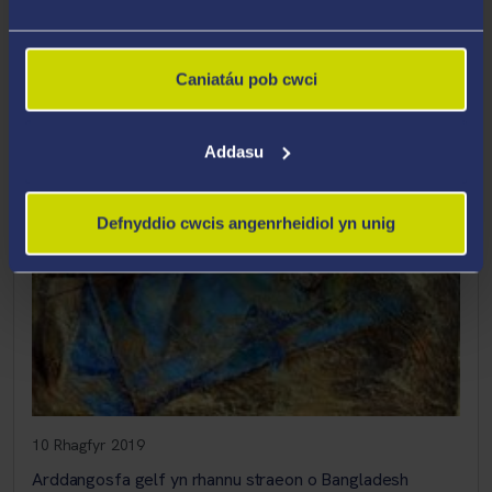
nesaf, gyda’r gêm rygbi fawr yn cael ei chwarae ddydd
Mercher 29 Ebrill.
Caniatáu pob cwci
Addasu
Defnyddio cwcis angenrheidiol yn unig
10 Rhagfyr 2019
Arddangosfa gelf yn rhannu straeon o Bangladesh