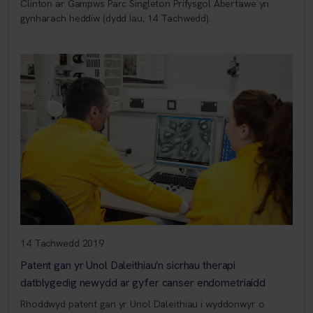
Clinton ar Gampws Parc Singleton Prifysgol Abertawe yn
gynharach heddiw (dydd Iau, 14 Tachwedd).
14 Tachwedd 2019
Patent gan yr Unol Daleithiau'n sicrhau therapi
datblygedig newydd ar gyfer canser endometriaidd
Rhoddwyd patent gan yr Unol Daleithiau i wyddonwyr o