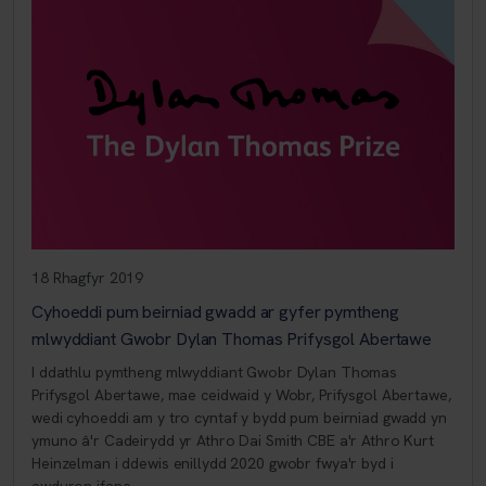
18 Rhagfyr 2019
Cyhoeddi pum beirniad gwadd ar gyfer pymtheng
mlwyddiant Gwobr Dylan Thomas Prifysgol Abertawe
I ddathlu pymtheng mlwyddiant Gwobr Dylan Thomas
Prifysgol Abertawe, mae ceidwaid y Wobr, Prifysgol Abertawe,
wedi cyhoeddi am y tro cyntaf y bydd pum beirniad gwadd yn
ymuno â'r Cadeirydd yr Athro Dai Smith CBE a'r Athro Kurt
Heinzelman i ddewis enillydd 2020 gwobr fwya'r byd i
awduron ifanc.