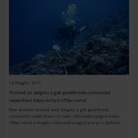
18 Rhagfyr 2019
Ymchwil yn datgelu y gall gweithredu cymunedol
cadarnhaol helpu iechyd riffiau cwrel
Mae ymchwil newydd wedi datgelu y gall gweithredu
cymunedol cadarnhaol roi hwb i niferoedd pysgod mewn
riffiau cwrel a diogelu niferoedd pysgod yno yn y dyfodol.