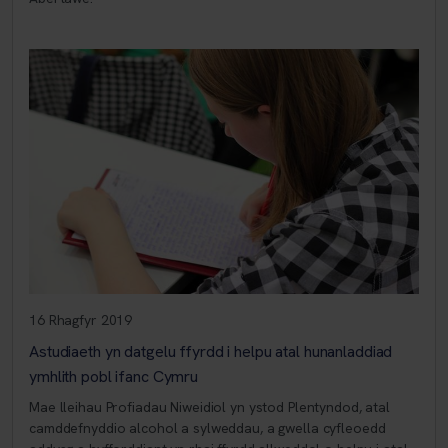
16 Rhagfyr 2019
Astudiaeth yn datgelu ffyrdd i helpu atal hunanladdiad
ymhlith pobl ifanc Cymru
Mae lleihau Profiadau Niweidiol yn ystod Plentyndod, atal
camddefnyddio alcohol a sylweddau, a gwella cyfleoedd