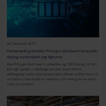
26 Tachwedd 2019
Partneriaeth gydweithio Prifysgol Abertawe'n hyrwyddo
addysg wyddoniaeth yng Nghymru
Mae Prifysgol Abertawe'n cydweithio ag OXIS Energy UK Ltd i
gefnogi'r gwaith o ddatblygu anodau metel lithiwm
datblygedig i wella cylch bywyd batris lithiwm-sylffwr neu Li-S,
sef batris y mae modd eu hailwefru sy'n enwog am eu hynni
uchel yn benodol.