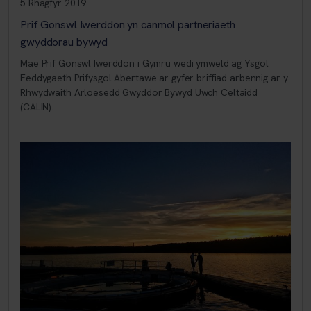
5 Rhagfyr 2019
Prif Gonswl Iwerddon yn canmol partneriaeth
gwyddorau bywyd
Mae Prif Gonswl Iwerddon i Gymru wedi ymweld ag Ysgol
Feddygaeth Prifysgol Abertawe ar gyfer briffiad arbennig ar y
Rhwydwaith Arloesedd Gwyddor Bywyd Uwch Celtaidd
(CALIN).