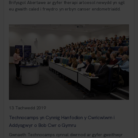
Brifysgol Abertawe ar gyfer therapi arloesol newydd yn sgil
eu gwaith caled i frwydro yn erbyn canser endometriaidd.
13 Tachwedd 2019
Technocamps yn Cynnig Hanfodion y Cwricwlwm i
Addysgwyr o Bob Cwr o Gymru
Gwnaeth Technocamps cynnal diwrnod ar gyfer gweithwyr