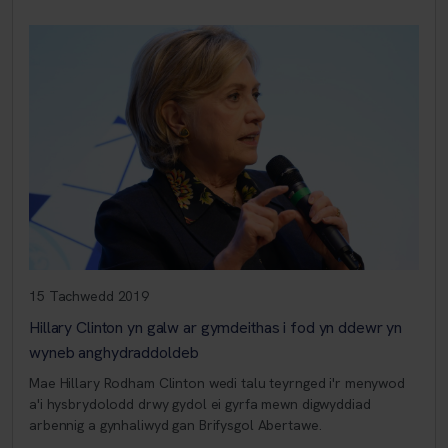
15 Tachwedd 2019
Hillary Clinton yn galw ar gymdeithas i fod yn ddewr yn
wyneb anghydraddoldeb
Mae Hillary Rodham Clinton wedi talu teyrnged i'r menywod
a'i hysbrydolodd drwy gydol ei gyrfa mewn digwyddiad
arbennig a gynhaliwyd gan Brifysgol Abertawe.