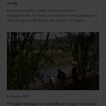
wledig
Bydd arddangosfa o waith artistiaid blaenllaw
Bangladeshaidd, sy'n tynnu ar brofiadau o dlodi gwledig yn y
wlad, yn agor ym Mhrifysgol Abertawe ar 19 Rhagfyr.
6 Rhagfyr 2019
Prifysgol Abertawe yn cydweithio â’r cyngor ar brosiect