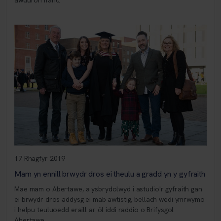
17 Rhagfyr 2019
Mam yn ennill brwydr dros ei theulu a gradd yn y gyfraith
Mae mam o Abertawe, a ysbrydolwyd i astudio'r gyfraith gan
ei brwydr dros addysg ei mab awtistig, bellach wedi ymrwymo
i helpu teuluoedd eraill ar ôl iddi raddio o Brifysgol
Abertawe.