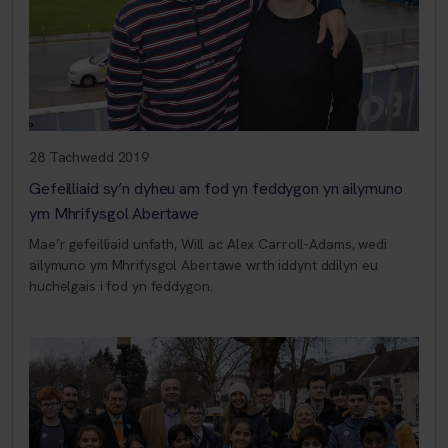
28 Tachwedd 2019
Gefeilliaid sy’n dyheu am fod yn feddygon yn ailymuno
ym Mhrifysgol Abertawe
Mae’r gefeilliaid unfath, Will ac Alex Carroll-Adams, wedi
ailymuno ym Mhrifysgol Abertawe wrth iddynt ddilyn eu
huchelgais i fod yn feddygon.