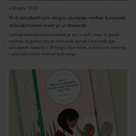
4 Rhagfyr 2019
Yn ôl astudiaeth sy'n dangos allyriadau methan llynnoedd,
dylid ailystyried newid yn yr hinsawdd
Cafwyd dealltwriaeth newydd ar sut y caiff y nwy tŷ gwydr,
methan, ei gynhyrchu yn nyfroedd wyneb llynnoedd gan
astudiaeth newydd o Brifysgol Abertawe, a ddylai ein hannog
i ystyried y cylch methan byd-eang.