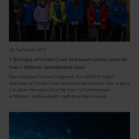
28 Tachwedd 2019
Y Brifysgol a Fforwm Coed Abertawe'n plannu coed fel
rhan o Wythnos Genedlaethol Coed
Mae Sefydliad Ymchwil Diogelwch Ynni (ESRI) Prifysgol
Abertawe a Fforwm Coed Abertawe wedi plannu nifer o goed
y tu allan i Neuadd y Dref fel rhan o'u hymrwymiad i
wrthbwyso teithiau gwaith staff drwy blannu coed.