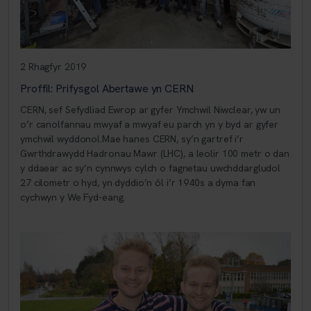
2 Rhagfyr 2019
Proffil: Prifysgol Abertawe yn CERN
CERN, sef Sefydliad Ewrop ar gyfer Ymchwil Niwclear, yw un
o’r canolfannau mwyaf a mwyaf eu parch yn y byd ar gyfer
ymchwil wyddonol.Mae hanes CERN, sy’n gartref i’r
Gwrthdrawydd Hadronau Mawr (LHC), a leolir 100 metr o dan
y ddaear ac sy’n cynnwys cylch o fagnetau uwchddargludol
27 cilometr o hyd, yn dyddio’n ôl i’r 1940s a dyma fan
cychwyn y We Fyd-eang.