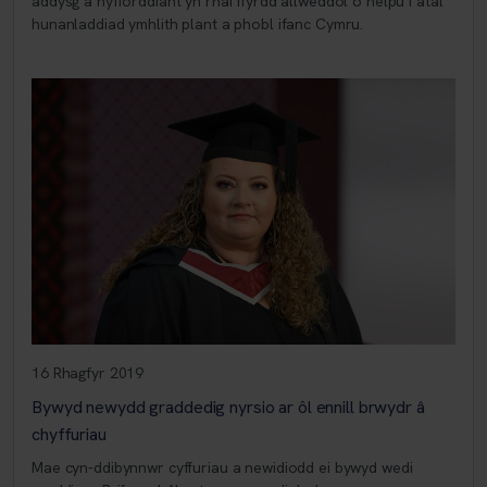
addysg a hyfforddiant yn rhai ffyrdd allweddol o helpu i atal
hunanladdiad ymhlith plant a phobl ifanc Cymru.
16 Rhagfyr 2019
Bywyd newydd graddedig nyrsio ar ôl ennill brwydr â
chyffuriau
Mae cyn-ddibynnwr cyffuriau a newidiodd ei bywyd wedi