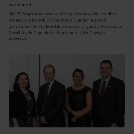
coetiroedd
Mae Prifysgol Abertawe wedi helpu i adnewyddu coedlan
hynafol yng Nghlwb Cymdeithasol Glandŵr a gosod
gwrychoedd yn Stadiwm Liberty mewn ymgais i adfywio safle
Gweithfeydd Copr Hafod-Morfa ar y cyd â Chyngor
Abertawe.