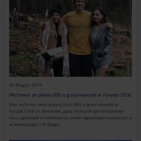
20 Rhagfyr 2019
Myfyrwyr yn plannu 800 o goed newydd ar Fynydd Cilfái
Mae myfyrwyr wedi plannu bron 800 o goed newydd ar
Fynydd Cilfái yn Abertawe, gyda chymorth gan breswylwyr
lleol, sgowtiaid a heddweision, mewn digwyddiad cymunedol a
ariannwyd gan y Brifysgol.