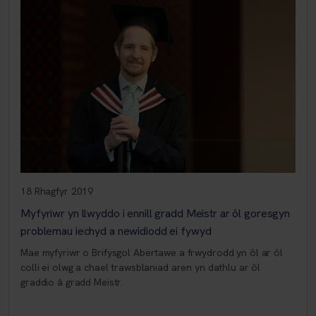
18 Rhagfyr 2019
Myfyriwr yn llwyddo i ennill gradd Meistr ar ôl goresgyn
problemau iechyd a newidiodd ei fywyd
Mae myfyriwr o Brifysgol Abertawe a frwydrodd yn ôl ar ôl
colli ei olwg a chael trawsblaniad aren yn dathlu ar ôl
graddio â gradd Meistr.