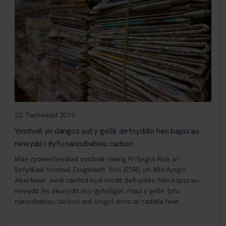
22 Tachwedd 2019
Ymchwil yn dangos sut y gellir defnyddio hen bapurau
newydd i dyfu nanodiwbiau carbon
Mae cydweithrediad ymchwil rhwng Prifysgol Rice a'r
Sefydliad Ymchwil Diogelwch Ynni (ESRI) ym Mhrifysgol
Abertawe wedi canfod bod modd defnyddio hen bapurau
newydd fel deunydd eco-gyfeillgar, rhad y gellir tyfu
nanodiwbiau carbon wal unigol arno ar raddfa fawr.