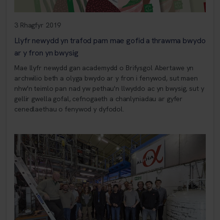
3 Rhagfyr 2019
Llyfr newydd yn trafod pam mae gofid a thrawma bwydo
ar y fron yn bwysig
Mae llyfr newydd gan academydd o Brifysgol Abertawe yn
archwilio beth a olyga bwydo ar y fron i fenywod, sut maen
nhw'n teimlo pan nad yw pethau'n llwyddo ac yn bwysig, sut y
gellir gwella gofal, cefnogaeth a chanlyniadau ar gyfer
cenedlaethau o fenywod y dyfodol.