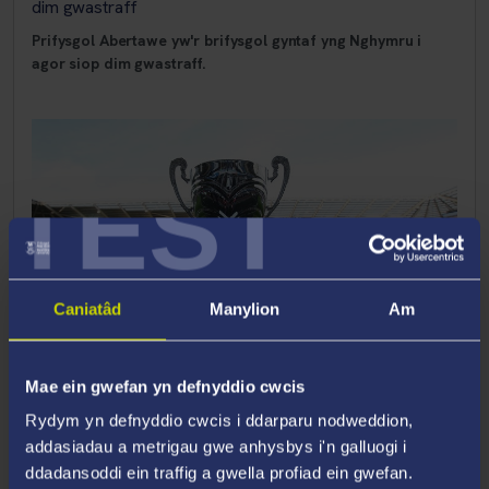
dim gwastraff
Prifysgol Abertawe yw'r brifysgol gyntaf yng Nghymru i
agor siop dim gwastraff.
TEST
Caniatâd
Manylion
Am
Mae ein gwefan yn defnyddio cwcis
11 Rhagfyr 2019
Rydym yn defnyddio cwcis i ddarparu nodweddion,
addasiadau a metrigau gwe anhysbys i'n galluogi i
Varsity Cymru 2020 yn dychwelyd i Abertawe
ddadansoddi ein traffig a gwella profiad ein gwefan.
Bydd y Varsity Cymru yn dychwelyd i Abertawe y flwyddyn