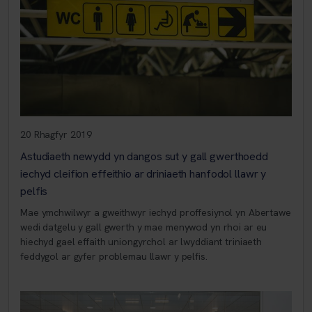
20 Rhagfyr 2019
Astudiaeth newydd yn dangos sut y gall gwerthoedd
iechyd cleifion effeithio ar driniaeth hanfodol llawr y
pelfis
Mae ymchwilwyr a gweithwyr iechyd proffesiynol yn Abertawe
wedi datgelu y gall gwerth y mae menywod yn rhoi ar eu
hiechyd gael effaith uniongyrchol ar lwyddiant triniaeth
feddygol ar gyfer problemau llawr y pelfis.