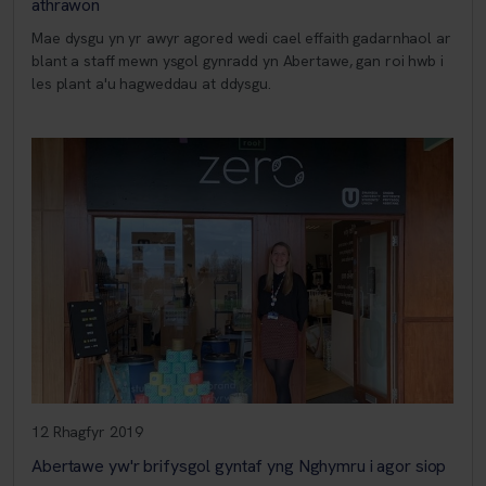
athrawon
Mae dysgu yn yr awyr agored wedi cael effaith gadarnhaol ar
blant a staff mewn ysgol gynradd yn Abertawe, gan roi hwb i
les plant a'u hagweddau at ddysgu.
12 Rhagfyr 2019
Abertawe yw'r brifysgol gyntaf yng Nghymru i agor siop