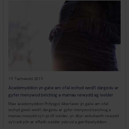
19 Tachwedd 2019
Academyddion yn galw am ofal iechyd wedi'i dargedu ar
gyfer menywod beichiog a mamau newydd ag iselder
Mae academyddion Prifysgol Abertawe yn galw am ofal
iechyd gwell wedi'i dargedu ar gyfer menywod beichiog a
mamau newydd sy'n profi iselder, yn dilyn astudiaeth newydd
sy'n edrych ar effaith iselder ysbryd a gwrthiselyddion.