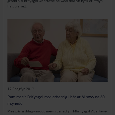
graddio o Brifysgol Abertawe ac wedi dod yn nyrs er mwyn
helpu eraill.
12 Rhagfyr 2019
Pam mae'r Brifysgol mor arbennig i bâr ar ôl mwy na 60
mlynedd
Mae pâr a ddisgynnodd mewn cariad ym Mhrifysgol Abertawe