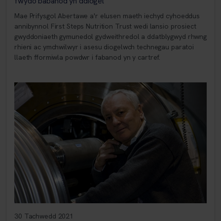
fwydo babanod yn ddiogel
Mae Prifysgol Abertawe a'r elusen maeth iechyd cyhoeddus
annibynnol First Steps Nutrition Trust wedi lansio prosiect
gwyddoniaeth gymunedol gydweithredol a ddatblygwyd rhwng
rhieni ac ymchwilwyr i asesu diogelwch technegau paratoi
llaeth fformiwla powdwr i fabanod yn y cartref.
30 Tachwedd 2021