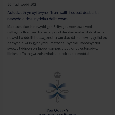
30 Tachwedd 2021
Astudiaeth yn cyflwyno fframwaith i ddeall dosbarth
newydd o ddeunyddiau dellt crwm
Mae astudiaeth newydd gan Brifysgol Abertawe wedi
cyflwyno fframwaith i fesur priodoleddau materol dosbarth
newydd o ddellt hecsagonol crwm dau ddimensiwn y gellid eu
defnyddio wrth gynhyrchu metaddeunyddiau mecanyddol
gwell at ddibenion biobeirianneg, electroneg estynadwy,
lliniaru effaith gwrthdrawiadau, a robotiaid meddal.