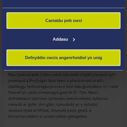
Caniatáu pob cwci
Addasu
24 Tachwedd 2021
Defnyddio cwcis angenrheidiol yn unig
Cyllid ychwanegol gwerth £1.73m i ehangu prosiect ym
maes technoleg a defnyddiau lled-ddargludyddion
Mae Llywodraeth Cymru wedi cyhoeddi y bydd prosiect sy'n
ymwneud â Phrifysgol Abertawe a phartneriaid eraill i
ddatblygu technolegau prosesu lled-ddargludyddion o’r radd
flaenaf yn cyllid ychwanegol gwerth £1.73m. Mae'r
defnyddiau'n cynnwys cerbydau awtonomaidd, dyfeisiau
newydd ar gyfer ynni glân, symudedd yn y dyfodol,
deallusrwydd artiffisial, deunydd pacio gwell, a
biosynwyryddion a synwyryddion gwisgadwy.