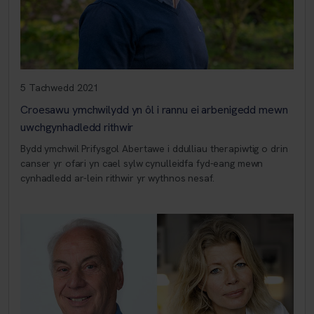
5 Tachwedd 2021
Croesawu ymchwilydd yn ôl i rannu ei arbenigedd mewn
uwchgynhadledd rithwir
Bydd ymchwil Prifysgol Abertawe i ddulliau therapiwtig o drin
canser yr ofari yn cael sylw cynulleidfa fyd-eang mewn
cynhadledd ar-lein rithwir yr wythnos nesaf.