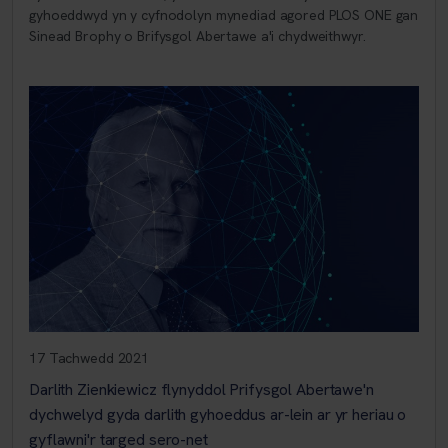
gyhoeddwyd yn y cyfnodolyn mynediad agored PLOS ONE gan
Sinead Brophy o Brifysgol Abertawe a'i chydweithwyr.
17 Tachwedd 2021
Darlith Zienkiewicz flynyddol Prifysgol Abertawe'n
dychwelyd gyda darlith gyhoeddus ar-lein ar yr heriau o
gyflawni'r targed sero-net