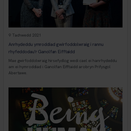
9 Tachwedd 2021
Anrhydeddu ymroddiad gwirfoddolwraig i rannu
rhyfeddodau'r Ganolfan Eifftaidd
Mae gwirfoddolwraig hirsefydlog wedi cael ei hanrhydeddu
am ei hymroddiad i Ganolfan Eifftaidd arobryn Prifysgol
Abertawe.