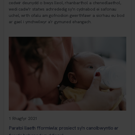
cedwir deunydd o bwys lleol, rhanbarthol a chenedlaethol,
wedi cadw'r statws achrededig sy'n cydnabod ei safonau
uchel, wrth ofalu am gofnodion gwerthfawr a sicrhau eu bod
ar gael i ymchwilwyr a'r gymuned ehangach.
1 Rhagfyr 2021
Paratoi llaeth fformiwla: prosiect sy'n canolbwyntio ar