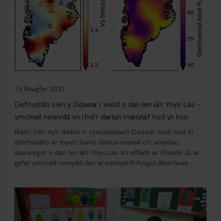
16 Rhagfyr 2021
Defnyddio sŵn y Ddaear i weld o dan len iâ'r Ynys Las –
ymchwil newydd yn rhoi'r darlun manylaf hyd yn hyn
Mae'r sŵn sy'n deillio o symudiadau'r Ddaear wedi cael ei
ddefnyddio er mwyn llunio darlun manwl o'r amodau
daearegol o dan len iâ'r Ynys Las a'r effaith ar lifoedd iâ, ar
gyfer ymchwil newydd dan arweiniad Prifysgol Abertawe.