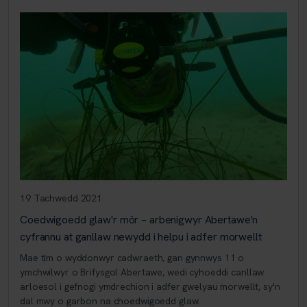
19 Tachwedd 2021
Coedwigoedd glaw'r môr – arbenigwyr Abertawe'n
cyfrannu at ganllaw newydd i helpu i adfer morwellt
Mae tîm o wyddonwyr cadwraeth, gan gynnwys 11 o
ymchwilwyr o Brifysgol Abertawe, wedi cyhoeddi canllaw
arloesol i gefnogi ymdrechion i adfer gwelyau morwellt, sy'n
dal mwy o garbon na choedwigoedd glaw.