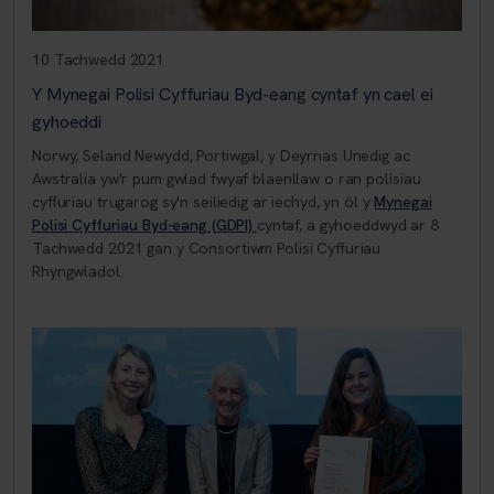
10 Tachwedd 2021
Y Mynegai Polisi Cyffuriau Byd-eang cyntaf yn cael ei
gyhoeddi
Norwy, Seland Newydd, Portiwgal, y Deyrnas Unedig ac
Awstralia yw'r pum gwlad fwyaf blaenllaw o ran polisïau
cyffuriau trugarog sy'n seiliedig ar iechyd, yn ôl y
Mynegai
Polisi Cyffuriau Byd-eang (GDPI)
cyntaf, a gyhoeddwyd ar 8
Tachwedd 2021 gan y Consortiwm Polisi Cyffuriau
Rhyngwladol.