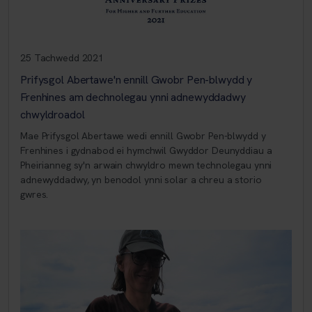
25 Tachwedd 2021
Prifysgol Abertawe'n ennill Gwobr Pen-blwydd y
Frenhines am dechnolegau ynni adnewyddadwy
chwyldroadol
Mae Prifysgol Abertawe wedi ennill Gwobr Pen-blwydd y
Frenhines i gydnabod ei hymchwil Gwyddor Deunyddiau a
Pheirianneg sy'n arwain chwyldro mewn technolegau ynni
adnewyddadwy, yn benodol ynni solar a chreu a storio
gwres.