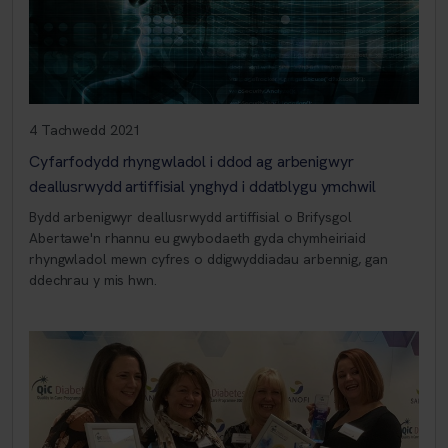
4 Tachwedd 2021
Cyfarfodydd rhyngwladol i ddod ag arbenigwyr
deallusrwydd artiffisial ynghyd i ddatblygu ymchwil
Bydd arbenigwyr deallusrwydd artiffisial o Brifysgol
Abertawe'n rhannu eu gwybodaeth gyda chymheiriaid
rhyngwladol mewn cyfres o ddigwyddiadau arbennig, gan
ddechrau y mis hwn.