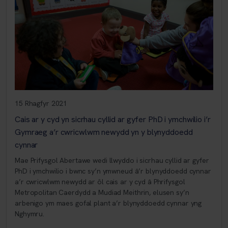
15 Rhagfyr 2021
Cais ar y cyd yn sicrhau cyllid ar gyfer PhD i ymchwilio i’r
Gymraeg a’r cwricwlwm newydd yn y blynyddoedd
cynnar
Mae Prifysgol Abertawe wedi llwyddo i sicrhau cyllid ar gyfer
PhD i ymchwilio i bwnc sy’n ymwneud â’r blynyddoedd cynnar
a’r cwricwlwm newydd ar ôl cais ar y cyd â Phrifysgol
Metropolitan Caerdydd a Mudiad Meithrin, elusen sy’n
arbenigo ym maes gofal plant a’r blynyddoedd cynnar yng
Nghymru.