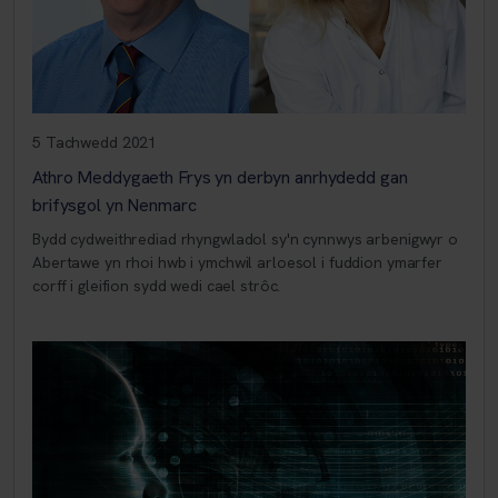
5 Tachwedd 2021
Athro Meddygaeth Frys yn derbyn anrhydedd gan
brifysgol yn Nenmarc
Bydd cydweithrediad rhyngwladol sy'n cynnwys arbenigwyr o
Abertawe yn rhoi hwb i ymchwil arloesol i fuddion ymarfer
corff i gleifion sydd wedi cael strôc.