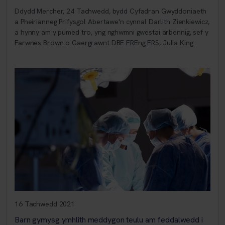
Ddydd Mercher, 24 Tachwedd, bydd Cyfadran Gwyddoniaeth
a Pheirianneg Prifysgol Abertawe'n cynnal Darlith Zienkiewicz,
a hynny am y pumed tro, yng nghwmni gwestai arbennig, sef y
Farwnes Brown o Gaergrawnt DBE FREng FRS, Julia King.
16 Tachwedd 2021
Barn gymysg ymhlith meddygon teulu am feddalwedd i