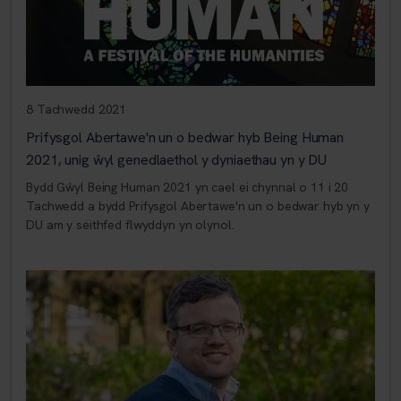
8 Tachwedd 2021
Prifysgol Abertawe'n un o bedwar hyb Being Human
2021, unig ŵyl genedlaethol y dyniaethau yn y DU
Bydd Gŵyl Being Human 2021 yn cael ei chynnal o 11 i 20
Tachwedd a bydd Prifysgol Abertawe'n un o bedwar hyb yn y
DU am y seithfed flwyddyn yn olynol.