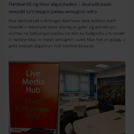
Hambwrdd cig llwyr ailgylchadwy – deunydd pacio
newydd sy'n hepgor padiau amsugnol untro
Mae ymchwilydd o Brifysgol Abertawe wedi dyfeisio math
newydd o ddeunydd pacio plastig ar gyfer cig amrwd sy'n
sicrhau na fydd angen padiau na ellir eu hailgylchu y tu mewn
i'r hambyrddau er mwyn amsugno'r sudd. Mae hyn yn golygu y
gellir bellach ailgylchu'r holl hambwrdd pacio.