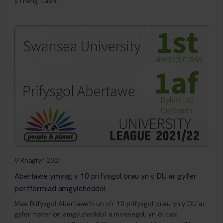
y rheng flaen.
9 Rhagfyr 2021
Abertawe ymysg y 10 prifysgol orau yn y DU ar gyfer
perfformiad amgylcheddol
Mae Prifysgol Abertawe'n un o'r 10 prifysgol orau yn y DU ar
gyfer materion amgylcheddol a moesegol, yn ôl tabl