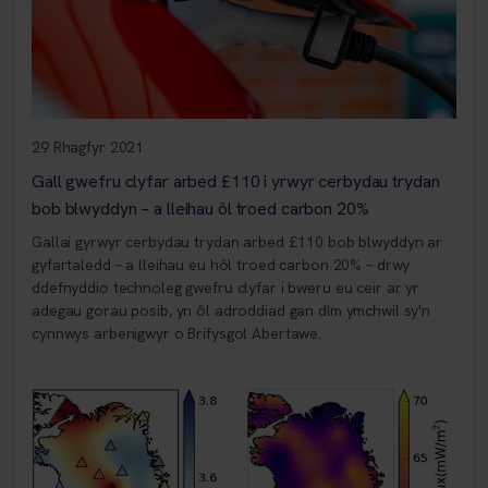
29 Rhagfyr 2021
Gall gwefru clyfar arbed £110 i yrwyr cerbydau trydan
bob blwyddyn – a lleihau ôl troed carbon 20%
Gallai gyrwyr cerbydau trydan arbed £110 bob blwyddyn ar
gyfartaledd – a lleihau eu hôl troed carbon 20% – drwy
ddefnyddio technoleg gwefru clyfar i bweru eu ceir ar yr
adegau gorau posib, yn ôl adroddiad gan dîm ymchwil sy'n
cynnwys arbenigwyr o Brifysgol Abertawe.