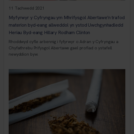
11 Tachwedd 2021
Myfyrwyr y Cyfryngau ym Mhrifysgol Abertawe'n trafod
materion byd-eang allweddol yn ystod Uwchgynhadledd
Heriau Byd-eang Hillary Rodham Clinton
Rhoddwyd cyfle arbennig i fyfyrwyr o Adran y Cyfryngau a
Chyfathrebu Prifysgol Abertawe gael profiad o ystafell
newyddion byw.