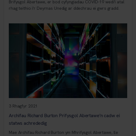
Brifysgol Abertawe, er bod cyfyngiadau COVID-19 wedi'i atal
rhag teithio i'r Deyrnas Unedig ar ddechrau ei gwrs gradd.
3 Rhagfyr 2021
Archifau Richard Burton Prifysgol Abertawe'n cadw ei
statws achrededig
Mae Archifau Richard Burton ym Mhrifysgol Abertawe, lle