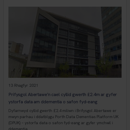
13 Rhagfyr 2021
Prifysgol Abertawe'n cael cyllid gwerth £2.4m ar gyfer
ystorfa data am ddementia o safon fyd-eang
Dyfarnwyd cyllid gwerth £2.4 miliwn i Brifysgol Abertawe er
mwyn parhau i ddatblygu Porth Data Dementias Platform UK
(DPUK) – ystorfa data o safon fyd-eang ar gyfer ymchwil i
ddementia.