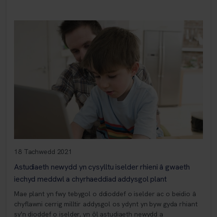
18 Tachwedd 2021
Astudiaeth newydd yn cysylltu iselder rhieni â gwaeth
iechyd meddwl a chyrhaeddiad addysgol plant
Mae plant yn fwy tebygol o ddioddef o iselder ac o beidio â
chyflawni cerrig milltir addysgol os ydynt yn byw gyda rhiant
sy'n dioddef o iselder, yn ôl astudiaeth newydd a