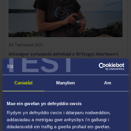
24 Tachwedd 2021
TEST
Arbenigwr symudedd anifeiliaid o Brifysgol Abertawe'n
ennill medal glodwiw am gyfraniad gwyddonol
Mae'r Athro Emily Shepard, sy'n arbenigo yn ecoleg
symudedd anifeiliaid gwyllt, wedi ennill Medal Gwyddoniaeth
uchel ei bri Cymdeithas Sŵoleg Llundain (ZSL), i gydnabod ei
Caniatâd
Manylion
Am
gwaith ymchwil rhagorol.
Mae ein gwefan yn defnyddio cwcis
Rydym yn defnyddio cwcis i ddarparu nodweddion,
addasiadau a metrigau gwe anhysbys i'n galluogi i
ddadansoddi ein traffig a gwella profiad ein gwefan.