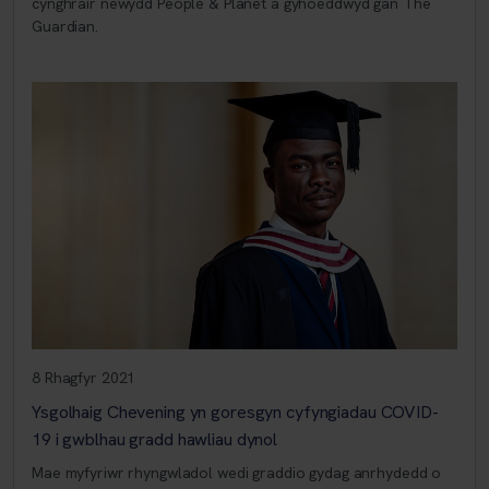
cynghrair newydd People & Planet a gyhoeddwyd gan The
Guardian.
8 Rhagfyr 2021
Ysgolhaig Chevening yn goresgyn cyfyngiadau COVID-
19 i gwblhau gradd hawliau dynol
Mae myfyriwr rhyngwladol wedi graddio gydag anrhydedd o