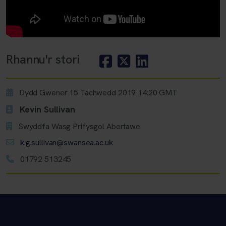
Rhannu'r stori
Dydd Gwener 15 Tachwedd 2019 14:20 GMT
Kevin Sullivan
Swyddfa Wasg Prifysgol Abertawe
k.g.sullivan@swansea.ac.uk
01792 513245