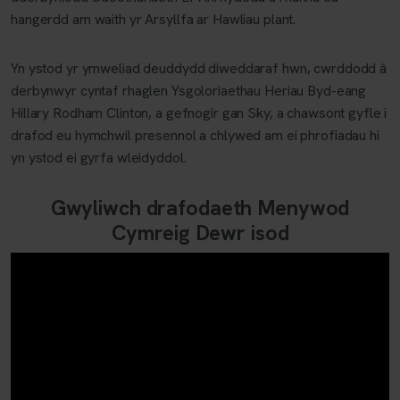
hangerdd am waith yr Arsyllfa ar Hawliau plant.
Yn ystod yr ymweliad deuddydd diweddaraf hwn, cwrddodd â
derbynwyr cyntaf rhaglen Ysgoloriaethau Heriau Byd-eang
Hillary Rodham Clinton, a gefnogir gan Sky, a chawsont gyfle i
drafod eu hymchwil presennol a chlywed am ei phrofiadau hi
yn ystod ei gyrfa wleidyddol.
Gwyliwch drafodaeth Menywod
Cymreig Dewr isod