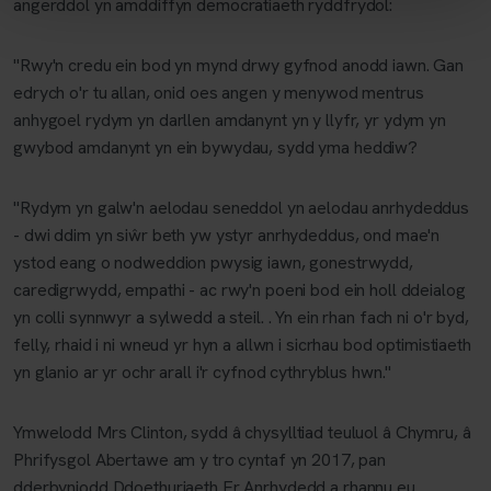
angerddol yn amddiffyn democratiaeth ryddfrydol:
"Rwy'n credu ein bod yn mynd drwy gyfnod anodd iawn. Gan
edrych o'r tu allan, onid oes angen y menywod mentrus
anhygoel rydym yn darllen amdanynt yn y llyfr, yr ydym yn
gwybod amdanynt yn ein bywydau, sydd yma heddiw?
"Rydym yn galw'n aelodau seneddol yn aelodau anrhydeddus
- dwi ddim yn siŵr beth yw ystyr anrhydeddus, ond mae'n
ystod eang o nodweddion pwysig iawn, gonestrwydd,
caredigrwydd, empathi - ac rwy'n poeni bod ein holl ddeialog
yn colli synnwyr a sylwedd a steil. . Yn ein rhan fach ni o'r byd,
felly, rhaid i ni wneud yr hyn a allwn i sicrhau bod optimistiaeth
yn glanio ar yr ochr arall i'r cyfnod cythryblus hwn."
Ymwelodd Mrs Clinton, sydd â chysylltiad teuluol â Chymru, â
Phrifysgol Abertawe am y tro cyntaf yn 2017, pan
dderbyniodd Ddoethuriaeth Er Anrhydedd a rhannu eu