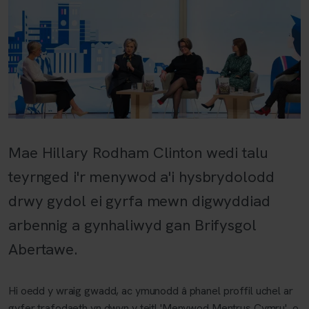
Mae Hillary Rodham Clinton wedi talu
teyrnged i'r menywod a'i hysbrydolodd
drwy gydol ei gyrfa mewn digwyddiad
arbennig a gynhaliwyd gan Brifysgol
Abertawe.
Hi oedd y wraig gwadd, ac ymunodd â phanel proffil uchel ar
gyfer trafodaeth yn dwyn y teitl 'Menywod Mentrus Cymru', o