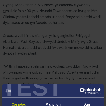
Gydag Anna Jones o Sky News yn cadeirio, clywodd y
gynulleidfa o 600 yn y Neuadd Fawr anerchiad byr gan Mrs
Clinton, yna trafododd aelodau'r panel fenywod a oedd wedi
dylanwadu ar eu gyrfaoedd eu hunain.
Croesawyd hi i'r llwyfan gan yr Is-ganghellor Prifysgol
Abertawe, Paul Boyle, a Llywydd Undeb y Myfyrwyr, Grace
Hannaford, a ganodd clodydd i'w gwaith ym meysydd hawliau
dynol a hawliau plant.
"Wrth i ni agosáu at ein canmlwyddiant, gwyddwn fod y byd
o'n cwmpas yn newid, ac mae Prifysgol Abertawe am fod ar
TEST
flaen y gad wrth oresgyn yr heriau hyn. Rydym yn cymryd
materion cydraddoldeb o ddifrif mawr, ac rydym yn falch o'n
cyflawniadau hyd yn hyn. Wrth gwrs, mae bob amser rhagor
i'w wneud, ond ni allwn fethu â chael ein hysbrydoli gan waith
Mrs Clinton a'i merch," dywedodd yr Athro Boyle.
Caniatâd
Manylion
Am