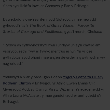
flaen cynulleidfa lawn ar Gampws y Bae y Brifysgol.
Dywedodd y cyn-Ysgrifennydd Gwladol, y mae newydd
gyhoeddi'r llyfr
The Book of Gutsy Women: Favourite
Stories of Courage and Resilience,
gyda'i merch, Chelsea:
"Rydym yn cyflwyno'r llyfr hwn i unrhyw un sy'n chwilio am
ysbrydoliaeth i fyw ei fywyd mentrus ei hun. Yn yr oes
gythryblus sydd ohoni, mae angen dewrder a gwytnwch mwy
nag erioed."
Ymunwyd â hi ar y panel gan Ddeon
Ysgol y Gyfraith Hillary
Rodham Clinton
y Brifysgol, yr Athro Elwen Evans CF;
Gweinidog Addysg Cymru, Kirsty Williams; a'r academydd yr
Athro Laura McAllister, y mae ganddi radd er anrhydedd o'r
Brifysgol.