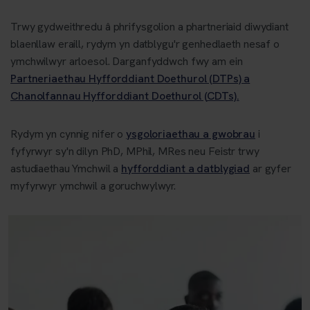
Trwy gydweithredu â phrifysgolion a phartneriaid diwydiant
blaenllaw eraill, rydym yn datblygu'r genhedlaeth nesaf o
ymchwilwyr arloesol. Darganfyddwch fwy am ein
Partneriaethau Hyfforddiant Doethurol (DTPs) a
Chanolfannau Hyfforddiant Doethurol (CDTs).
Rydym yn cynnig nifer o
ysgoloriaethau a gwobrau
i
fyfyrwyr sy'n dilyn PhD, MPhil, MRes neu Feistr trwy
astudiaethau Ymchwil a
hyfforddiant a datblygiad
ar gyfer
myfyrwyr ymchwil a goruchwylwyr.