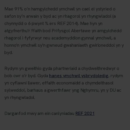
Mae 91% o’n hamgylchedd ymchwil yn cael ei ystyried o
safon sy’n arwain y byd ac yn rhagorol yn rhyngwladol (a
chynnydd o 6 pwynt % ers REF 2014). Mae hyn yn
atgyfnerthu'r ffaith bod Prifysgol Abertawe yn amgylchedd
rhagorol i fyfyrwyr neu academyddion gynnal ymchwil, a
honno'n ymchwil sy'n gwneud gwahaniaeth gwirioneddol yn y
byd.
Rydym yn gweithio gyda phartneriaid a chydweithredwyr o
bob cwr o'r byd. Gyda
hanes ymchwil ysbrydoledig
, rydym
yn cyflawni llawer, effaith economaidd a chymdeithasol
sylweddol, barhaus a gwerthfawr yng Nghymru, yn y DU ac
yn rhyngwladol.
Darganfod mwy am ein canlyniadau
REF 2021