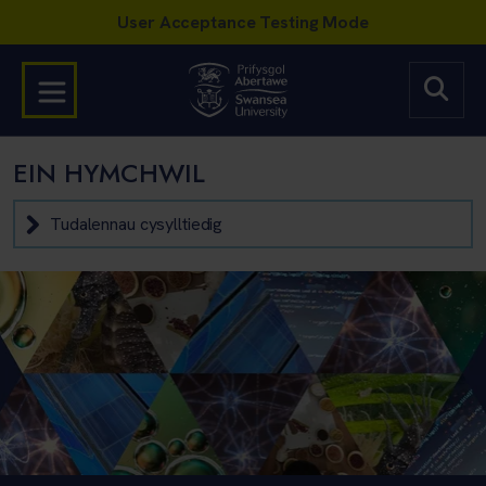
EIN HYMCHWIL
Tudalennau cysylltiedig