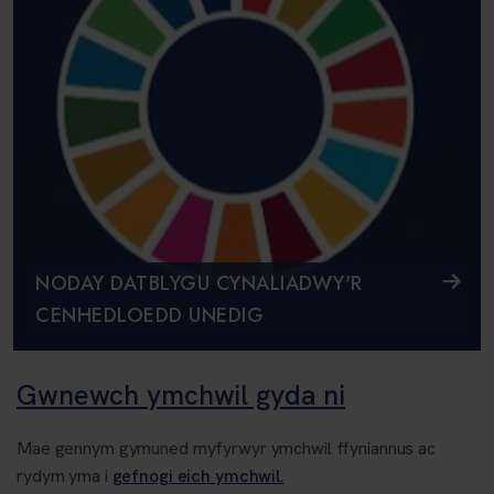
NODAY DATBLYGU CYNALIADWY'R
CENHEDLOEDD UNEDIG
Gwnewch ymchwil gyda ni
Mae gennym gymuned myfyrwyr ymchwil ffyniannus ac
rydym yma i
gefnogi eich ymchwil.