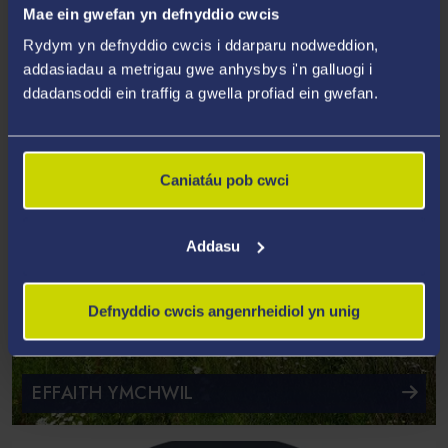
Mae ein gwefan yn defnyddio cwcis
Rydym yn defnyddio cwcis i ddarparu nodweddion,
addasiadau a metrigau gwe anhysbys i'n galluogi i
ddadansoddi ein traffig a gwella profiad ein gwefan.
Caniatáu pob cwci
Addasu
Defnyddio cwcis angenrheidiol yn unig
EFFAITH YMCHWIL