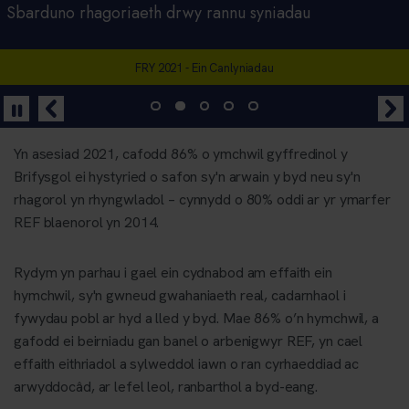
Tymor 4 Archwilio Problemau Byd-eang
Sbarduno rhagoriaeth drwy rannu syniadau
RYDYN NI’N NEWID Y FFORDD NEGYDDOL Y MAE
RYDYM YN DEFNYDDIO DEALLUSRWYDD
RYDYM YN LLEIHAU'R STIGMA AC YN GWELLA LLES
POBL YN DIRNAD CYNRHON
ARTIFFISIAL I HELPU I GANFOD CANSER
MYFYRWYR SY'N WEITHWYR RHYW
Pennod 6: 'Are the needs of asylum seekers and refugees being met by
FRY 2021 - Ein Canlyniadau
Darganfod mwy
Darganfod mwy
Darganfod mwy
NHS Wales?'
Yn asesiad 2021, cafodd 86% o ymchwil gyffredinol y
Brifysgol ei hystyried o safon sy'n arwain y byd neu sy'n
rhagorol yn rhyngwladol – cynnydd o 80% oddi ar yr ymarfer
REF blaenorol yn 2014.
Rydym yn parhau i gael ein cydnabod am effaith ein
hymchwil, sy'n gwneud gwahaniaeth real, cadarnhaol i
fywydau pobl ar hyd a lled y byd. Mae 86% o’n hymchwil, a
gafodd ei beirniadu gan banel o arbenigwyr REF, yn cael
effaith eithriadol a sylweddol iawn o ran cyrhaeddiad ac
arwyddocâd, ar lefel leol, ranbarthol a byd-eang.