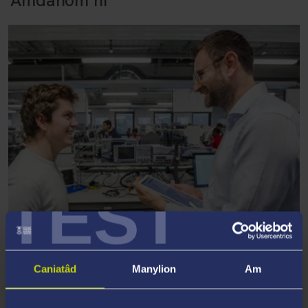
Amdanom ni
TEST
Caniatâd
Manylion
Am
EIN HAMGYLCHEDD YMCHWIL