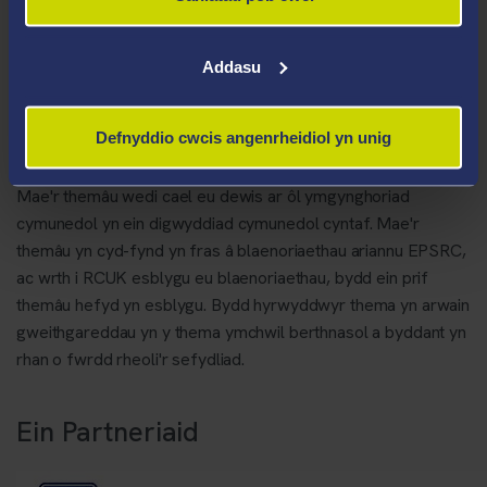
Gyda'n gilydd, rydym yn gyrru ymchwil ac effaith o'r radd
flaenaf mewn deunyddiau a gweithgynhyrchu, gan hyrwyddo
Addasu
gwybodaeth ac arloesedd i gefnogi dyfodol cynaliadwy.
Themâu Ymchwil
Defnyddio cwcis angenrheidiol yn unig
Mae'r themâu wedi cael eu dewis ar ôl ymgynghoriad
cymunedol yn ein digwyddiad cymunedol cyntaf. Mae'r
themâu yn cyd-fynd yn fras â blaenoriaethau ariannu EPSRC,
ac wrth i RCUK esblygu eu blaenoriaethau, bydd ein prif
themâu hefyd yn esblygu. Bydd hyrwyddwyr thema yn arwain
gweithgareddau yn y thema ymchwil berthnasol a byddant yn
rhan o fwrdd rheoli'r sefydliad.
Ein Partneriaid