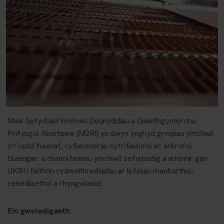
Mae Sefydliad Ymchwil Deunyddiau a Gweithgynhyrchu
Prifysgol Abertawe (M2RI) yn dwyn ynghyd grwpiau ymchwil
o'r radd flaenaf, cyfleusterau cyfrifiadurol ac arbrofol
blaengar, a chanolfannau ymchwil sefydledig a ariennir gan
UKRI i feithrin cydweithrediadau ar lefelau rhanbarthol,
cenedlaethol a rhyngwladol.
Ein gweledigaeth: