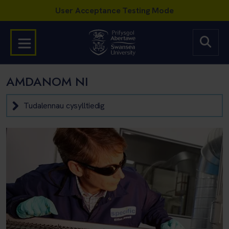
AMDANOM NI
Tudalennau cysylltiedig