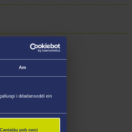
Am
alluogi i ddadansoddi ein
Caniatáu pob cwci