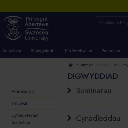
Astudio
Rhyngwladol
Ein Ymchwil
Busnes
Y Brifysgol
Ein Cyfadrannau
Cyfadran Gwyd
Ymchwil 
Sef
DIGWYDDIAD
Seminarau
Amdanom ni
Ymchwil
Cyfleusterau'r
Cynadleddau
Sefydliad