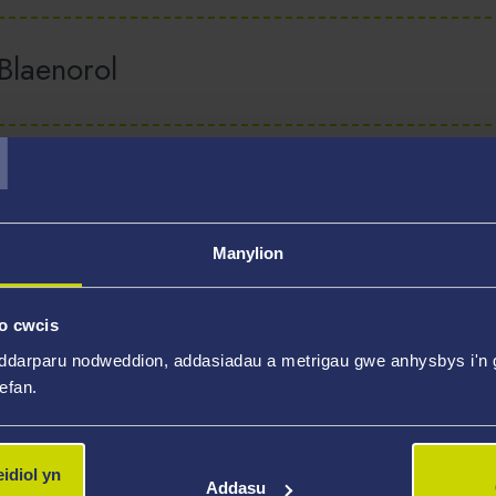
Blaenorol
T
Manylion
o cwcis
ddarparu nodweddion, addasiadau a metrigau gwe anhysbys i'n g
wefan.
idiol yn
Addasu