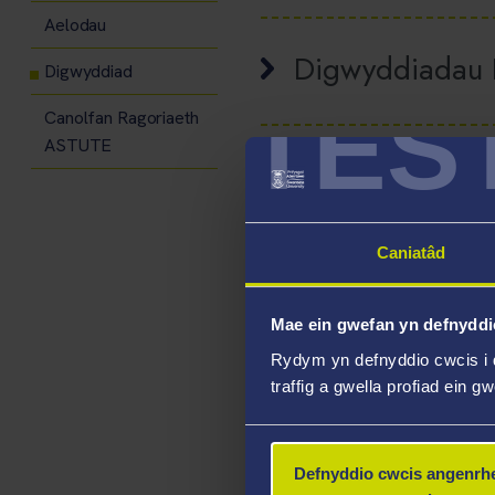
Aelodau
Digwyddiadau 
Digwyddiad
TES
Canolfan Ragoriaeth
ASTUTE
Caniatâd
Mae ein gwefan yn defnyddi
Rydym yn defnyddio cwcis i 
traffig a gwella profiad ein g
Defnyddio cwcis angenrhe