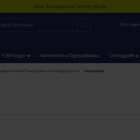
Offer Hygy
Y Brifysgol
Newyddion a Digwyddiadau
Cefnogaeth a 
doniaeth a Pheirianneg
yn y Gyfadran Gwyddoniaeth a Pheirianneg
ydliad Ymchwil Deunyddiau a Gweithgynhyrchu
Digwyddiad