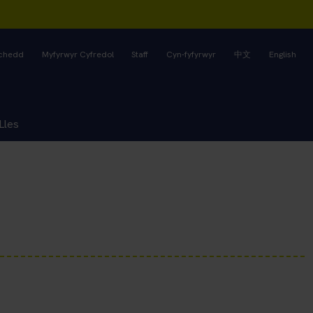
rchedd
Myfyrwyr Cyfredol
Staff
Cyn-fyfyrwyr
中文
English
Lles