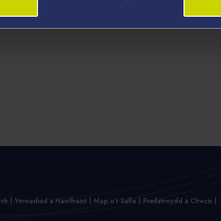
wch
Ymwadiad a Hawlfraint
Map o'r Safle
Preifatrwydd a Chwcis