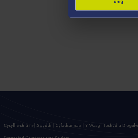
unig
Cysylltwch â ni
Swyddi
Cyfadrannau
Y Wasg
Iechyd a Diogel
Datganiad Caethwasiaeth Fodern