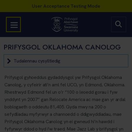
PRIFYSGOL OKLAHOMA CANOLOG
Tudalennau cysylltiedig
Prifysgol gyhoeddus gydaddysgol yw Prifysgol Oklahoma
Canolog, y cyfeirir ati’n aml fel UCO, yn Edmond, Oklahoma.
Rhestrwyd Edmond fel un o’r “100 o leoedd gorau i fyw
ynddynt yn 2007” gan Relocate America ac mae gan yr ardal
boblogaeth o oddeutu 81,405. Gyda mwy na 200 o
sefydliadau myfyrwyr a channoedd o ddigwyddiadau, mae
Prifysgol Oklahoma Canolog yn ei gwneud hi’n hawdd i
fyfyrwyr ddod o hyd i’w traed. Mae Jazz Lab y brifysgol yn