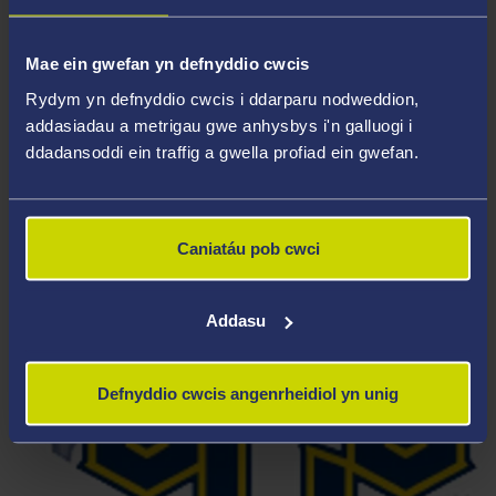
Canolog
Mae ein gwefan yn defnyddio cwcis
Rydym yn defnyddio cwcis i ddarparu nodweddion,
addasiadau a metrigau gwe anhysbys i'n galluogi i
ddadansoddi ein traffig a gwella profiad ein gwefan.
Caniatáu pob cwci
Addasu
Defnyddio cwcis angenrheidiol yn unig