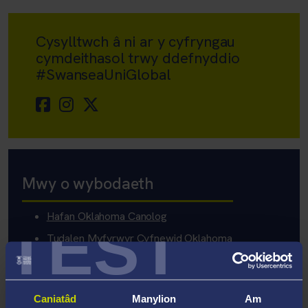
Cysylltwch â ni ar y cyfryngau
cymdeithasol trwy ddefnyddio
#SwanseaUniGlobal
Mwy o wybodaeth
Hafan Oklahoma Canolog
TEST
Tudalen Myfyrwyr Cyfnewid Oklahoma
Canolog
Tudalen Llety Oklahoma Canolog
Caniatâd
Manylion
Am
Tudalen Gwasanaethau Myfyrwyr Oklahoma