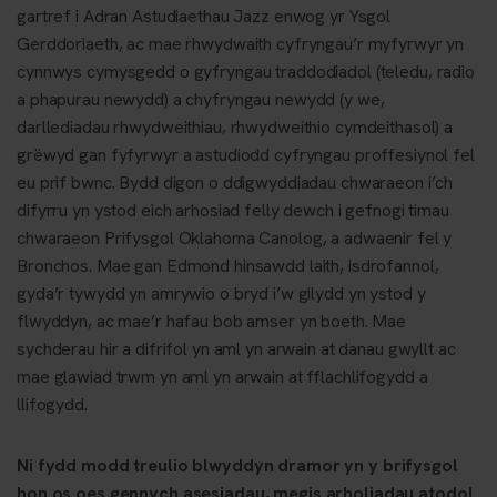
gartref i Adran Astudiaethau Jazz enwog yr Ysgol
Gerddoriaeth, ac mae rhwydwaith cyfryngau’r myfyrwyr yn
cynnwys cymysgedd o gyfryngau traddodiadol (teledu, radio
a phapurau newydd) a chyfryngau newydd (y we,
darllediadau rhwydweithiau, rhwydweithio cymdeithasol) a
grëwyd gan fyfyrwyr a astudiodd cyfryngau proffesiynol fel
eu prif bwnc. Bydd digon o ddigwyddiadau chwaraeon i’ch
difyrru yn ystod eich arhosiad felly dewch i gefnogi timau
chwaraeon Prifysgol Oklahoma Canolog, a adwaenir fel y
Bronchos. Mae gan Edmond hinsawdd laith, isdrofannol,
gyda’r tywydd yn amrywio o bryd i’w gilydd yn ystod y
flwyddyn, ac mae’r hafau bob amser yn boeth. Mae
sychderau hir a difrifol yn aml yn arwain at danau gwyllt ac
mae glawiad trwm yn aml yn arwain at fflachlifogydd a
llifogydd.
Ni fydd modd treulio blwyddyn dramor yn y brifysgol
hon os oes gennych asesiadau, megis arholiadau atodol