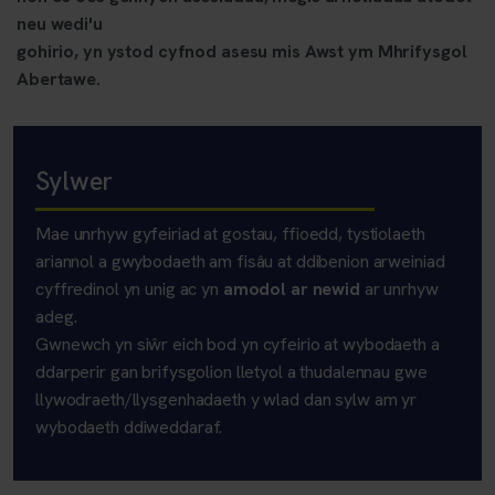
neu wedi'u
gohirio, yn ystod
cyfnod asesu mis Awst ym Mhrifysgol
Abertawe.
Sylwer
Mae unrhyw gyfeiriad at gostau, ffioedd, tystiolaeth
ariannol a gwybodaeth am fisâu at ddibenion arweiniad
cyffredinol yn unig ac yn
amodol ar newid
ar unrhyw
adeg.
Gwnewch yn siŵr eich bod yn cyfeirio at wybodaeth a
ddarperir gan brifysgolion lletyol a thudalennau gwe
llywodraeth/llysgenhadaeth y wlad dan sylw am yr
wybodaeth ddiweddaraf.