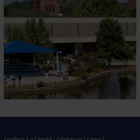
Cysylltwch â ni
Swyddi
Cyfadrannau
Y Wasg