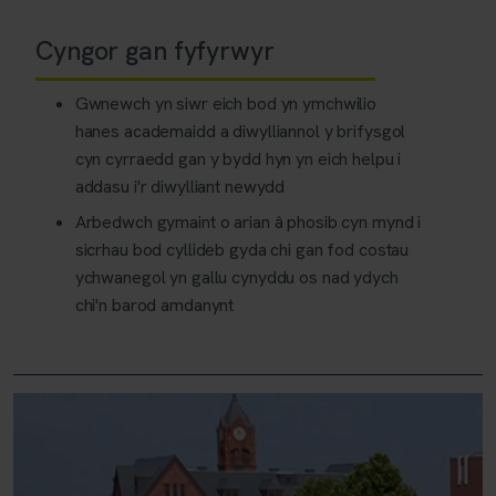
Cyngor gan fyfyrwyr
Gwnewch yn siwr eich bod yn ymchwilio
hanes academaidd a diwylliannol y brifysgol
cyn cyrraedd gan y bydd hyn yn eich helpu i
addasu i'r diwylliant newydd
Arbedwch gymaint o arian â phosib cyn mynd i
sicrhau bod cyllideb gyda chi gan fod costau
ychwanegol yn gallu cynyddu os nad ydych
chi'n barod amdanynt