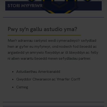
STORI MYFYRIWR
Pwy sy'n gallu astudio yma?
Mae'r adrannau canlynol wedi cymeradwyo'r sefydliad
hwn ar gyfer eu myfyrwyr, ond nodwch fod lleoedd ac
argaeledd yn amrywio flwyddyn ar ôl blwyddyn ac felly
ni allwn warantu lleoedd mewn sefydliadau partner.
Astudiaethau Americanaidd
Gwyddor Chwaraeon ac Ymarfer Corff
Cemeg