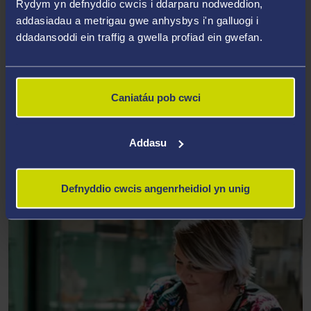
Rydym yn defnyddio cwcis i ddarparu nodweddion,
addasiadau a metrigau gwe anhysbys i'n galluogi i
ddadansoddi ein traffig a gwella profiad ein gwefan.
Caniatáu pob cwci
CYFLOGADWYEDD MYFYRWYR
Addasu
Defnyddio cwcis angenrheidiol yn unig