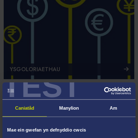
YSGOLORIAETHAU
TEST
Caniatâd
Manylion
Am
Mae ein gwefan yn defnyddio cwcis