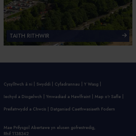
TAITH RITHWIR
Cysylltwch â ni
Swyddi
Cyfadrannau
Y Wasg
Iechyd a Diogelwch
Ymwadiad a Hawlfraint
Map o'r Safle
Preifatrwydd a Chwcis
Datganiad Caethwasiaeth Fodern
Mae Prifysgol Abertawe yn elusen gofrestredig,
Rhif 1138342