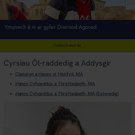
Ymunwch â ni ar gyfer Diwrnod Agored
Cadwch eich lle
Cyrsiau Ôl-raddedig a Addysgir
Clasuron a Hanes yr Henfyd, MA
Hanes Cyhoeddus a Threftadaeth, MA
Hanes Cyhoeddus a Threftadaeth, MA (Estynedig)