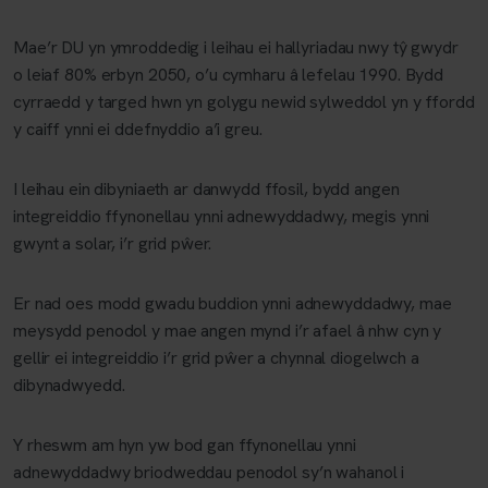
Mae’r DU yn ymroddedig i leihau ei hallyriadau nwy tŷ gwydr
o leiaf 80% erbyn 2050, o’u cymharu â lefelau 1990. Bydd
cyrraedd y targed hwn yn golygu newid sylweddol yn y ffordd
y caiff ynni ei ddefnyddio a’i greu.
I leihau ein dibyniaeth ar danwydd ffosil, bydd angen
integreiddio ffynonellau ynni adnewyddadwy, megis ynni
gwynt a solar, i’r grid pŵer.
Er nad oes modd gwadu buddion ynni adnewyddadwy, mae
meysydd penodol y mae angen mynd i’r afael â nhw cyn y
gellir ei integreiddio i’r grid pŵer a chynnal diogelwch a
dibynadwyedd.
Y rheswm am hyn yw bod gan ffynonellau ynni
adnewyddadwy briodweddau penodol sy’n wahanol i