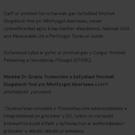
Caiff yr ymchwil hon ei harwain gan Sefydliad Ymchwil
Diogelwch Ynni ym Mhrifysgol Abertawe, mewn
cydweithrediad agos â dau bartner diwydiannol, National Grid
and Measurable Ltd a Phrifysgol Texas yn Austin.
Dyfarnwyd cyllid ar gyfer yr ymchwil gan y Cyngor Ymchwil
Peirianneg a Gwyddorau Ffisegol (EPSRC).
Meddai Dr Grazia Todeschini o Sefydliad Ymchwil
Diogelwch Ynni ym Mhrifysgol Abertawe
a phrif
ymchwilydd y prosiect:
“Gyda lefelau cynyddol o ffynonellau ynni adnewyddadwy a
integreiddiwyd yn grid pŵer y DU, rydym yn cyrraedd
trobwynt lle bydd effaith y dyfeisiau hyn ar weithrediadau’r
grid pŵer o ddydd i ddydd yn weladwy.