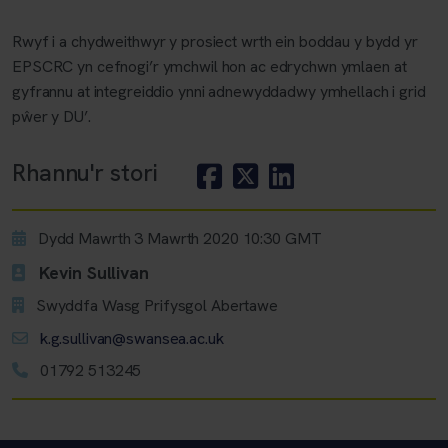
Rwyf i a chydweithwyr y prosiect wrth ein boddau y bydd yr
EPSCRC yn cefnogi’r ymchwil hon ac edrychwn ymlaen at
gyfrannu at integreiddio ynni adnewyddadwy ymhellach i grid
pŵer y DU’.
Rhannu'r stori
Dydd Mawrth 3 Mawrth 2020 10:30 GMT
Kevin Sullivan
Swyddfa Wasg Prifysgol Abertawe
k.g.sullivan@swansea.ac.uk
01792 513245