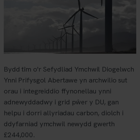
Bydd tîm o'r Sefydliad Ymchwil Diogelwch
Ynni Prifysgol Abertawe yn archwilio sut
orau i integreiddio ffynonellau ynni
adnewyddadwy i grid pŵer y DU, gan
helpu i dorri allyriadau carbon, diolch i
ddyfarniad ymchwil newydd gwerth
£244,000.