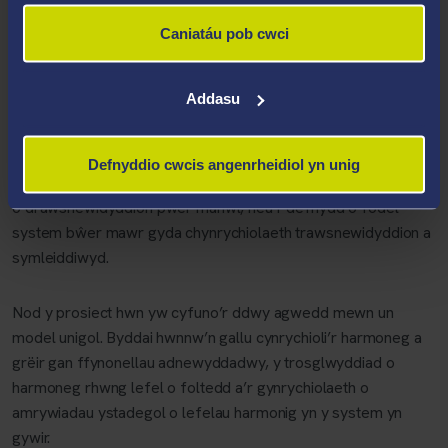
Caniatáu pob cwci
Bydd cynnal yr asesiad hwn yn golygu y bydd angen datblygu
modelau cywir o’r dyfeisiau hyn a’r system bŵer. Ar yr un
Addasu
pryd, bydd angen rhyw ffurf ar symleiddio ar y modelau hyn o
ganlyniad i’r cydrannau sy’n berthnasol.
Defnyddio cwcis angenrheidiol yn unig
Mae ymchwil flaenorol wedi canolbwyntio ar naill ai modelau
o drawsnewidyddion pŵer manwl, neu’r defnydd o fodel
system bŵer mawr gyda chynrychiolaeth trawsnewidyddion a
symleiddiwyd.
Nod y prosiect hwn yw cyfuno’r ddwy agwedd mewn un
model unigol. Byddai hwnnw’n gallu cynrychioli’r harmoneg a
grëir gan ffynonellau adnewyddadwy, y trosglwyddiad o
harmoneg rhwng lefel o foltedd a’r gynrychiolaeth o
amrywiadau ystadegol o lefelau harmonig yn y system yn
gywir.