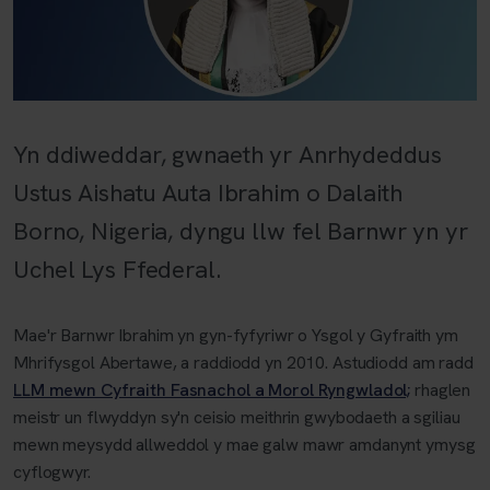
Yn ddiweddar, gwnaeth yr Anrhydeddus
Ustus Aishatu Auta Ibrahim o Dalaith
Borno, Nigeria, dyngu llw fel Barnwr yn yr
Uchel Lys Ffederal.
Mae'r Barnwr Ibrahim yn gyn-fyfyriwr o Ysgol y Gyfraith ym
Mhrifysgol Abertawe, a raddiodd yn 2010. Astudiodd am radd
LLM mewn Cyfraith Fasnachol a Morol Ryngwladol;
rhaglen
meistr un flwyddyn sy'n ceisio meithrin gwybodaeth a sgiliau
mewn meysydd allweddol y mae galw mawr amdanynt ymysg
cyflogwyr.