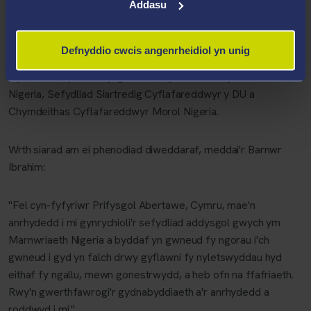
chorfforaethol, wrth gymryd rhan mewn sawl seminar a
Addasu
chynnig hyfforddiant i eraill sy'n gweithio yn y maes.
Defnyddio cwcis angenrheidiol yn unig
Ar hyn o bryd mae'n aelod o Gymdeithas Bar Nigeria,
Cymdeithas y Bar Rhyngwladol, Cymdeithas Cyfraith Forol
Nigeria, Sefydliad Siartredig Cyflafareddwyr y DU a
Chymdeithas Cyflafareddwyr Morol Nigeria.
Wrth siarad am ei phenodiad diweddaraf, meddai'r Barnwr
Ibrahim:
"Fel cyn-fyfyriwr Prifysgol Abertawe, Cymru, mae'n
anrhydedd i mi gynrychioli'r sefydliad addysgol gwych ym
Marnwriaeth Nigeria a byddaf yn gwneud fy ngorau i'ch
gwneud i gyd yn falch drwy gyflawni fy nyletswyddau hyd
eithaf fy ngallu, mewn gonestrwydd, a heb ofn na ffafriaeth.
Rwy'n gwerthfawrogi'r gydnabyddiaeth a'r anrhydedd a
roddwyd i mi."