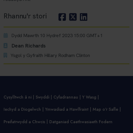
Rhannu'r stori
Dydd Mawrth 10 Hydref 2023 15:00 GMT+1
Dean Richards
Ysgol y Gyfraith Hillary Rodham Clinton
Cysylltwch â ni
Swyddi
Cyfadrannau
Y Wasg
Iechyd a Diogelwch
Ymwadiad a Hawlfraint
Map o'r Safle
Preifatrwydd a Chwcis
Datganiad Caethwasiaeth Fodern