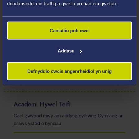
ddadansoddi ein traffig a gwella profiad ein gwefan.
Cyfarfodydd yn Gymraeg
Caniatáu pob cwci
Llythyrau yn Gymraeg
Addasu
Defnyddio cwcis angenrheidiol yn unig
Cais am gymorth ariannol yn Gymraeg
Academi Hywel Teifi
Cael gwybod mwy am addysg cyfrwng Cymraeg ar
draws ystod o bynciau