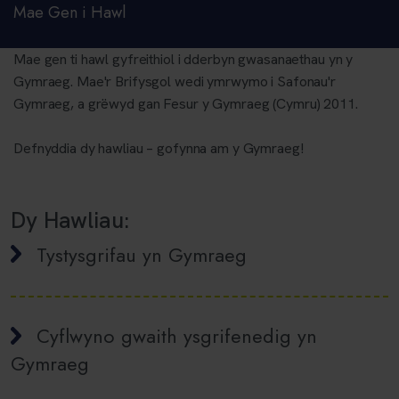
Mae Gen i Hawl
Mae gen ti hawl gyfreithiol i dderbyn gwasanaethau yn y
Gymraeg. Mae'r Brifysgol wedi ymrwymo i Safonau'r
Gymraeg, a grëwyd gan Fesur y Gymraeg (Cymru) 2011.
Defnyddia dy hawliau – gofynna am y Gymraeg!
Dy Hawliau:
Tystysgrifau yn Gymraeg
Cyflwyno gwaith ysgrifenedig yn
Gymraeg