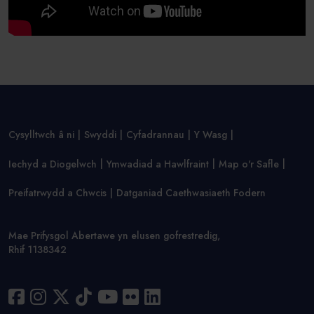
Cysylltwch â ni
Swyddi
Cyfadrannau
Y Wasg
Iechyd a Diogelwch
Ymwadiad a Hawlfraint
Map o'r Safle
Preifatrwydd a Chwcis
Datganiad Caethwasiaeth Fodern
Mae Prifysgol Abertawe yn elusen gofrestredig,
Rhif 1138342