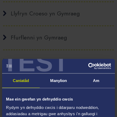
Llyfryn Croeso yn Gymraeg
Ffurflenni yn Gymraeg
TEST
Gwasanaeth Cwnsela yn Gymraeg
Caniatâd
Manylion
Am
Prosbectws yn Gymraeg
Mae ein gwefan yn defnyddio cwcis
Rydym yn defnyddio cwcis i ddarparu nodweddion,
Tiwtor Personol sy’n siarad Cymraeg
addasiadau a metrigau gwe anhysbys i'n galluogi i