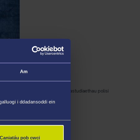
Am
wleidyddol, astudiaethau ardal, astudiaethau polisi
alluogi i ddadansoddi ein
dau brif faes ymchwil:
Caniatáu pob cwci