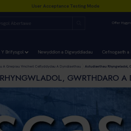
Offer Hygy
Y Brifysgol
Newyddion a Digwyddiadau
Cefnogaeth a 
a’r Dyniaethau
ddydau a’r Dyniaethau
u A Grwpiau Ymchwil Celfyddydau A Dynoliaethau
Astudiaethau Rhyngwladol, 
 RHYNGWLADOL, GWRTHDARO A