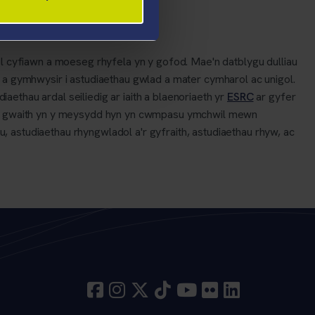
cyfiawn a moeseg rhyfela yn y gofod. Mae'n datblygu dulliau
 a gymhwysir i astudiaethau gwlad a mater cymharol ac unigol.
iaethau ardal seiliedig ar iaith a blaenoriaeth yr
ESRC
ar gyfer
 mae gwaith yn y meysydd hyn yn cwmpasu ymchwil mewn
 astudiaethau rhyngwladol a'r gyfraith, astudiaethau rhyw, ac