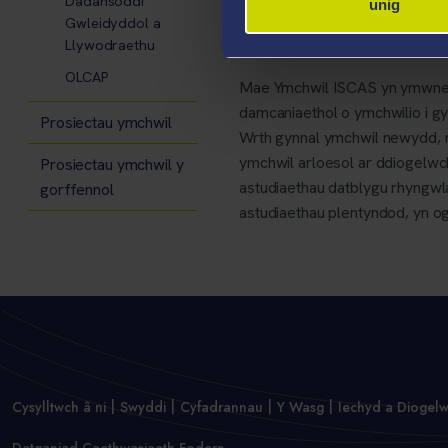
Dadansoddi
unig
Gwleidyddol a
2) Astudiaeth athronyddol a
Llywodraethu
OLCAP
Mae Ymchwil ISCAS yn ymwneud
damcaniaethol o ymchwilio i gy
Prosiectau ymchwil
Wrth gynnal ymchwil newydd, m
ymchwil arloesol ar ddiogelwc
Prosiectau ymchwil y
astudiaethau datblygu rhyngwla
gorffennol
astudiaethau plentyndod, yn ogy
Cysylltwch â ni
Swyddi
Cyfadrannau
Y Wasg
Iechyd a Diogel
Datganiad Caethwasiaeth Fodern