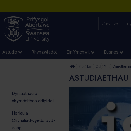
Astudio
Rhyngwladol
Ein Ymchwil
Busnes
Y Brifysgol
Ein Cyfadrannau
Coleg y Celfyddydau 
Ymchwil y Celfy
Canolfanna
ASTUDIAETHAU
Dyniaethau a
chymdeithas ddigidol
Heriau a
Chynaliadwyedd byd-
eang