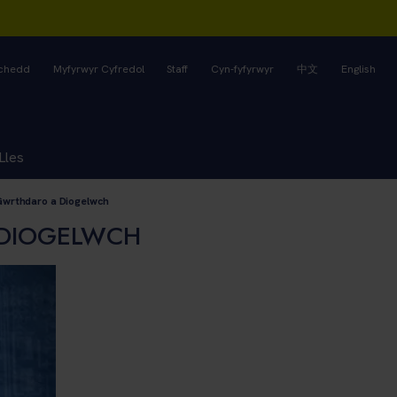
rchedd
Myfyrwyr Cyfredol
Staff
Cyn-fyfyrwyr
中文
English
Lles
Gwrthdaro a Diogelwch
 DIOGELWCH