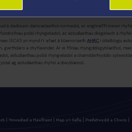
 beirniadol o ryfel, diogelwch a gwrthdaro
 â dadleuon damcaniaethol normadol, er enghraifft mewn rhyfel 
fundrefnau polisi rhyngwladol, ac astudiaethau diogelwch a rhyfel
ae ISCAS yn mynd i’r afael â blaenoriaeth
AHRC
i ddatblygu astud
h, gwrthdaro a chyfiawnder. Ar ei ffiniau rhyngddisgyblaethol,
dol, astudiaethau polisi rhyngwladol a chamddefnyddio sylweddau,
stal ag astudiaethau rhyfel a diwylliannol.
wch
Ymwadiad a Hawlfraint
Map o'r Safle
Preifatrwydd a Chwcis