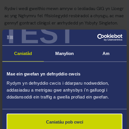
Rydw i wedi gweithio mewn amryw o leoliadau GIG yn Lloegr
ac yng Nghymru fel ffisiolegydd resbiradol a chysgu, ac mae
TEST
gennyf gontract clinigol er anrhydedd yn Ysbyty Singleton.
Rydw i’n cydlynu’r gwasanaeth stopio ysmygu ‘Helpa Fi i
Stopio’ yn y Brifysgol, sydd ar gael i staff, myfyrwyr a’r
cyhoedd.
Caniatâd
Manylion
Am
Yn ogystal â fy nyletswyddau darlithio, rwy’n gyfrifol am
Mae ein gwefan yn defnyddio cwcis
sicrhau bod myfyrwyr yn cael profiad dysgu cadarnhaol ar
Rydym yn defnyddio cwcis i ddarparu nodweddion,
leoliad yn ystod eu gradd tair blynedd. Mae hyn wedi fy
addasiadau a metrigau gwe anhysbys i'n galluogi i
annog i ddatblygu cyfleoedd dysgu cyffrous yn y DU a
ddadansoddi ein traffig a gwella profiad ein gwefan.
thramor i fyfyrwyr.
Meysydd Arbenigedd
Caniatáu pob cwci
Swyddogaeth yr ysgyfaint (sbirometreg,