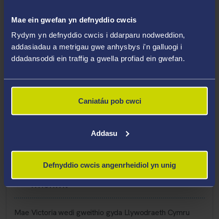
Meysydd Arbenigedd
Mae ein gwefan yn defnyddio cwcis
Cyfraith Rheoli Tir Cynaliadwy
Rydym yn defnyddio cwcis i ddarparu nodweddion,
Y Gyfraith ac Adfer Natur
addasiadau a metrigau gwe anhysbys i'n galluogi i
Cyfraith Cynllunio Defnydd Tir
ddadansoddi ein traffig a gwella profiad ein gwefan.
Cyfraith yr Undeb Ewropeaidd
Y Gyfraith a’r Dirwedd
Caniatáu pob cwci
Sgiliau Cyfreithiol
Cyfraith Amgylcheddol
Addasu
Uchafbwyntiau Gyrfa
Defnyddio cwcis angenrheidiol yn unig
Ymchwil
Mae Victoria wedi gweithio gyda Llywodraeth Cymru