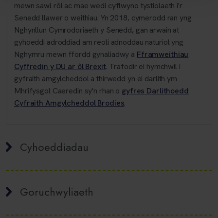
mewn sawl rôl ac mae wedi cyflwyno tystiolaeth i'r
Senedd llawer o weithiau. Yn 2018, cymerodd ran yng
Nghynllun Cymrodoriaeth y Senedd, gan arwain at
gyhoeddi adroddiad am reoli adnoddau naturiol yng
Nghymru mewn ffordd gynaliadwy a
Fframweithiau
Cyffredin y DU ar ôl Brexit
. Trafodir ei hymchwil i
gyfraith amgylcheddol a thirwedd yn ei darlith ym
Mhrifysgol Caeredin sy'n rhan o
gyfres Darlithoedd
Cyfraith Amgylcheddol Brodies
.
Cyhoeddiadau
Goruchwyliaeth