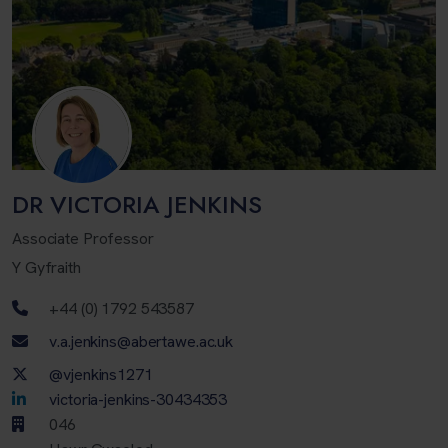
DR VICTORIA JENKINS
Associate Professor
Y Gyfraith
Rhif ffôn
+44 (0) 1792 543587
Cyfeiriad ebost
v.a.jenkins@abertawe.ac.uk
Twitter Account
@vjenkins1271
LinkedIn Account
victoria-jenkins-30434353
046