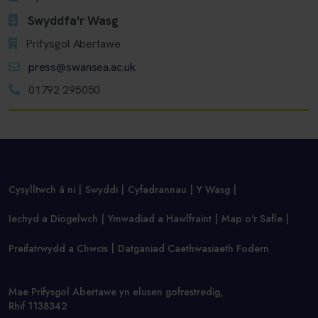
Swyddfa'r Wasg
Prifysgol Abertawe
press@swansea.ac.uk
01792 295050
Cysylltwch â ni
Swyddi
Cyfadrannau
Y Wasg
Iechyd a Diogelwch
Ymwadiad a Hawlfraint
Map o'r Safle
Preifatrwydd a Chwcis
Datganiad Caethwasiaeth Fodern
Mae Prifysgol Abertawe yn elusen gofrestredig,
Rhif 1138342