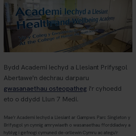
Bydd Academi Iechyd a Llesiant Prifysgol
Abertawe'n dechrau darparu
gwasanaethau osteopatheg
i'r cyhoedd
eto o ddydd Llun 7 Medi.
Mae'r Academi Iechyd a Llesiant ar Gampws Parc Singleton y
Brifysgol yn cynnig amrywiaeth o wasanaethau fforddiadwy a
hyblyg i gefnogi cymuned de-orllewin Cymru ac ategu'r