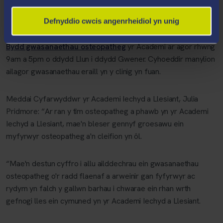
Cyflwyno systemau unffordd a chyfleusterau diheintio
Defnyddio cwcis angenrheidiol yn unig
dwylo
Bydd gwasanaethau osteopatheg
yr Academi ar agor rhwng
9am a 5pm o ddydd Llun i ddydd Gwener. Cyhoeddir manylion
ailagor gwasanaethau eraill yn y clinig yn fuan.
Meddai Cyfarwyddwr yr Academi Iechyd a Llesiant, Julia
Pridmore: “Ar ran y tîm osteopatheg a phawb yn yr Academi
Iechyd a Llesiant, mae'n bleser gennyf groesawu ein
myfyrwyr osteopatheg a'n cleifion yn ôl.
“Mae'n destun cyffro i allu ailddechrau ein gwasanaethau
osteopatheg o'r radd flaenaf a arweinir gan fyfyrwyr ac
rydym yn falch y gallwn barhau i chwarae ein rhan wrth
gefnogi lles ein cymuned yn yr Academi Iechyd a Llesiant.