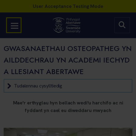
GWASANAETHAU OSTEOPATHEG YN
AILDDECHRAU YN ACADEMI IECHYD
A LLESIANT ABERTAWE
Tudalennau cysylltiedig
Mae'r erthyglau hyn bellach wedi'u harchifo ac ni
fyddant yn cael eu diweddaru mwyach