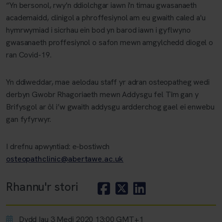
“Yn bersonol, rwy'n ddiolchgar iawn i'n timau gwasanaeth
academaidd, clinigol a phroffesiynol am eu gwaith caled a'u
hymrwymiad i sicrhau ein bod yn barod iawn i gyflwyno
gwasanaeth proffesiynol o safon mewn amgylchedd diogel o
ran Covid-19.
Yn ddiweddar, mae aelodau staff yr adran osteopatheg wedi
derbyn Gwobr Rhagoriaeth mewn Addysgu fel Tîm gan y
Brifysgol ar ôl i’w gwaith addysgu ardderchog gael ei enwebu
gan fyfyrwyr.
I drefnu apwyntiad: e-bostiwch
osteopathclinic@abertawe.ac.uk
Rhannu'r stori
Dydd Iau 3 Medi 2020 13:00 GMT+1