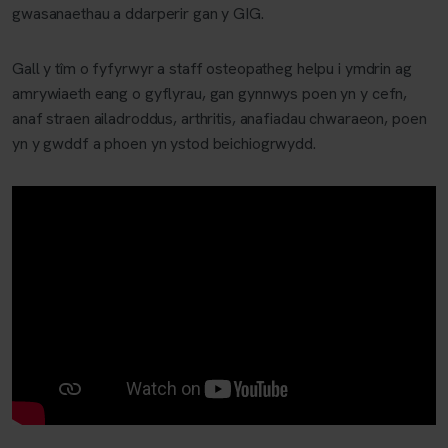
gwasanaethau a ddarperir gan y GIG.
Gall y tîm o fyfyrwyr a staff osteopatheg helpu i ymdrin ag
amrywiaeth eang o gyflyrau, gan gynnwys poen yn y cefn,
anaf straen ailadroddus, arthritis, anafiadau chwaraeon, poen
yn y gwddf a phoen yn ystod beichiogrwydd.