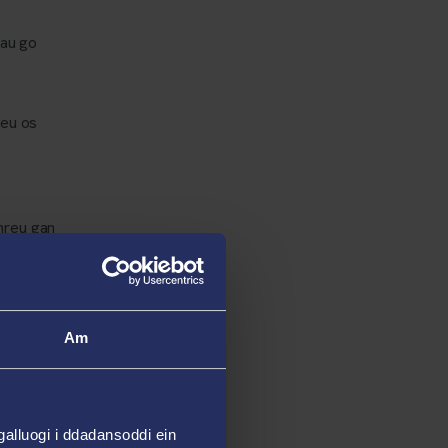
iau go
neu os
hreu gan
delweddau
l.
modd
Am
srwydd
hu lluniau
alluogi i ddadansoddi ein