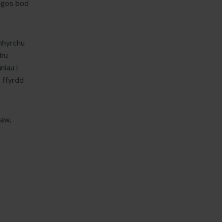
angos bod
ynhyrchu
dru
niau i
i ffyrdd
raw,