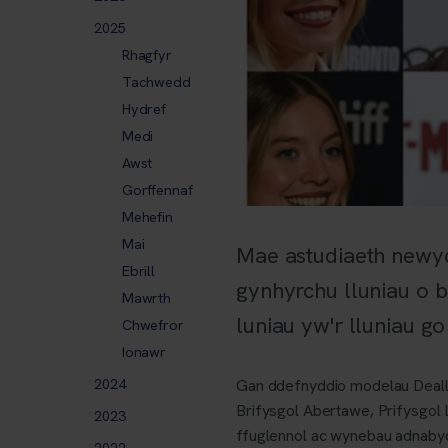
2025
Rhagfyr
Tachwedd
Hydref
Medi
Awst
Gorffennaf
Mehefin
Mai
Mae astudiaeth newydd
Ebrill
gynhyrchu lluniau o 
Mawrth
luniau yw'r lluniau go
Chwefror
Ionawr
2024
Gan ddefnyddio modelau Deallu
Brifysgol Abertawe, Prifysgol Li
2023
ffuglennol ac wynebau adnaby
2022