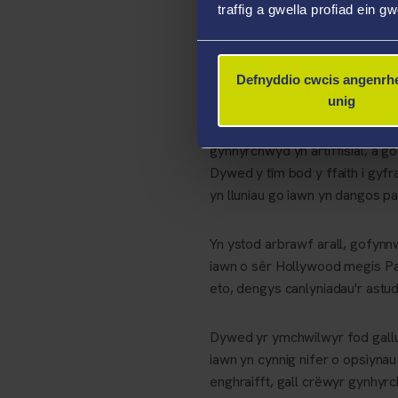
traffig a gwella profiad ein g
Mae'r ffaith y gall offer deal
wybodaeth anghywir ac ymddir
ddulliau darganfod dibynadwy a
Defnyddio cwcis angenrhe
unig
Yn ystod un arbrawf, a oedd y
dangoswyd cyfres o ddelweddau
gynhyrchwyd yn artiffisial, a gof
Dywed y tîm bod y ffaith i gy
yn lluniau go iawn yn dangos p
Yn ystod arbrawf arall, gofyn
iawn o sêr Hollywood megis Pau
eto, dengys canlyniadau'r astu
Dywed yr ymchwilwyr fod gallu 
iawn yn cynnig nifer o opsiynau
enghraifft, gall crëwyr gynhyr