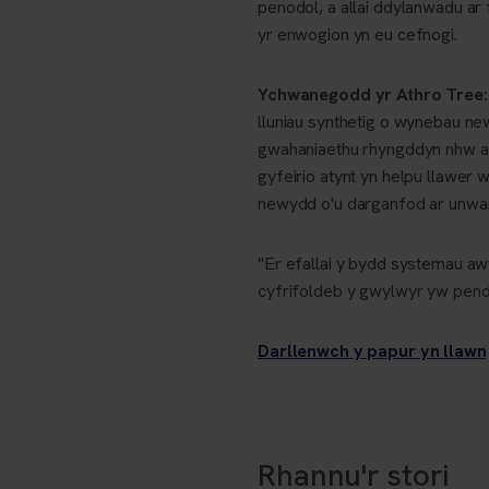
penodol, a allai ddylanwadu a
yr enwogion yn eu cefnogi.
Ychwanegodd yr Athro Tree:
lluniau synthetig o wynebau n
gwahaniaethu rhyngddyn nhw a l
gyfeirio atynt yn helpu llawer 
newydd o'u darganfod ar unwai
"Er efallai y bydd systemau aw
cyfrifoldeb y gwylwyr yw pende
Darllenwch y papur yn llawn
Rhannu'r stori