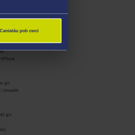
m
en am
Caniatáu pob cwci
Newydd,
lluniau a
al.
ffisial
au go
. Unwaith
obl go
r
dol