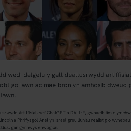
 wedi datgelu y gall deallusrwydd artiffisia
bobl go iawn ac mae bron yn amhosib dweud 
 iawn.
srwydd Artiffisial, sef ChatGPT a DALL·E, gwnaeth tîm o ymchw
ncoln a Phrifysgol Ariel yn Israel greu lluniau realistig o wynebau
ddus, gan gynnwys enwogion.