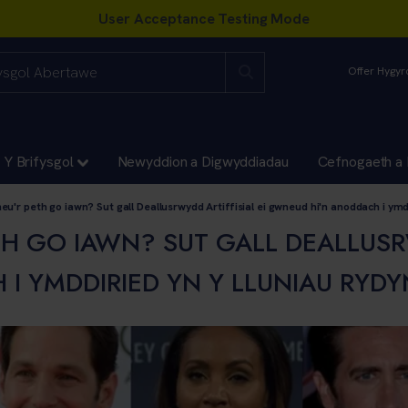
Offer Hygy
Y Brifysgol
Newyddion a Digwyddiadau
Cefnogaeth a 
u
eu'r peth go iawn? Sut gall Deallusrwydd Artiffisial ei gwneud hi'n anoddach i ymdd
TH GO IAWN? SUT GALL DEALLUSR
 I YMDDIRIED YN Y LLUNIAU RYDY