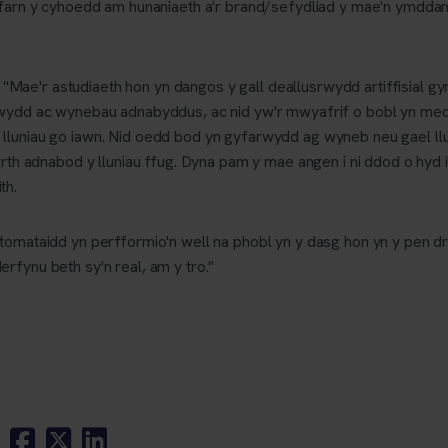
r farn y cyhoedd am hunaniaeth a'r brand/sefydliad y mae'n ymdd
"Mae'r astudiaeth hon yn dangos y gall deallusrwydd artiffisial g
ewydd ac wynebau adnabyddus, ac nid yw'r mwyafrif o bobl yn me
luniau go iawn. Nid oedd bod yn gyfarwydd ag wyneb neu gael llu
wrth adnabod y lluniau ffug. Dyna pam y mae angen i ni ddod o hyd 
th.
tomataidd yn perfformio'n well na phobl yn y dasg hon yn y pen d
rfynu beth sy'n real, am y tro."