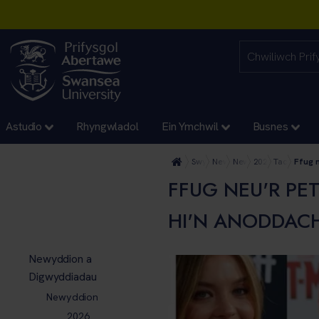
Astudio
Rhyngwladol
Ein Ymchwil
Busnes
Swyddfa'r Wasg
Newyddion a Digwyddiada
Newyddion
2025
Tachwedd
Ffug n
FFUG NEU'R PE
HI'N ANODDACH
Newyddion a
Digwyddiadau
Newyddion
2026