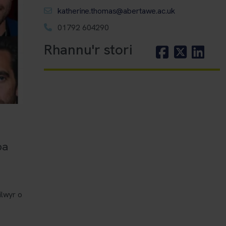
katherine.thomas@abertawe.ac.uk
01792 604290
Rhannu'r stori
l
pa
ilwyr o