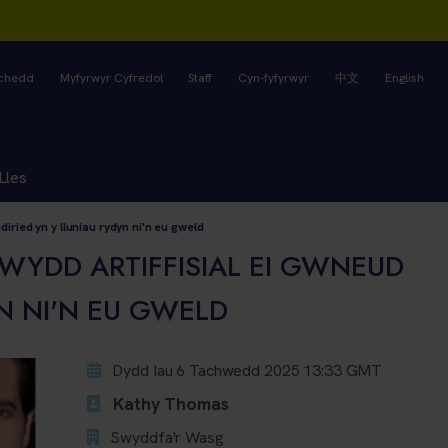
rchedd
Myfyrwyr Cyfredol
Staff
Cyn-fyfyrwyr
中文
English
Lles
iried yn y lluniau rydyn ni'n eu gweld
WYDD ARTIFFISIAL EI GWNEUD
N NI'N EU GWELD
Dydd Iau 6 Tachwedd 2025 13:33 GMT
Kathy Thomas
Swyddfa'r Wasg