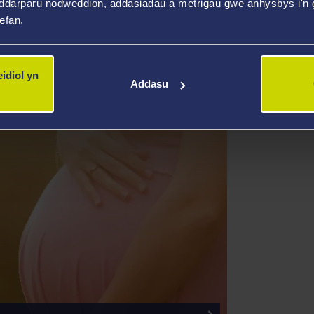
ddarparu nodweddion, addasiadau a metrigau gwe anhysbys i'n g
wefan.
MOME
Gorffenna
idiol yn
Addasu