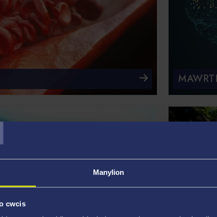
MAWRT
T
Manylion
o cwcis