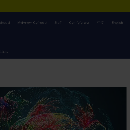
rchedd
Myfyrwyr Cyfredol
Staff
Cyn-fyfyrwyr
中文
English
Lles