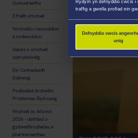
Rydym yn defnyddio cwcis i 
Llywodraethu
traffig a gwella profiad ein g
Effaith ymchwil
MAI 2024
Ymchwilio i newyddion
Defnyddio cwcis angenrhe
a nodweddion
unig
Hanes o ymchwil
ysbrydoledig
Ein Cenhadaeth
Ddinesig
Podlediad Archwilio
Problemau Byd-eang
Ymchwil ac Arloesi
2026 - dathliad o
gydweithrediadau a
phartneriaethau