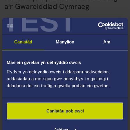
a'r Gwareiddiad Cymraeg
TEST
Nos Iau, 5 Awst, 6pm, Y Babell Lên
Hanes Cymry
(Gwasg Prifysgol Cymru) yw'r gyfrol gyntaf i
Caniatâd
Manylion
Am
drafod hanes lleiafrifoedd ethnig yn y Gymru Gymraeg. Hi
hefyd yw'r gyfrol gyntaf i drafod y pwnc o safbwynt y
traddodiad deallusol Cymraeg. Yn y sesiwn hon, bydd yr
Mae ein gwefan yn defnyddio cwcis
awdur, Simon Brooks, yn sgwrsio gyda Daniel Williams.
Rydym yn defnyddio cwcis i ddarparu nodweddion,
addasiadau a metrigau gwe anhysbys i'n galluogi i
ddadansoddi ein traffig a gwella profiad ein gwefan.
Caniatáu pob cwci
Addasu