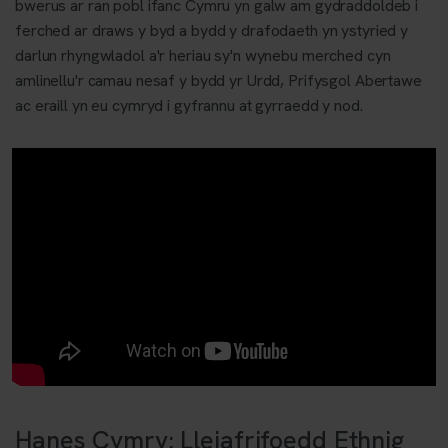
bwerus ar ran pobl ifanc Cymru yn galw am gydraddoldeb i
ferched ar draws y byd a bydd y drafodaeth yn ystyried y
darlun rhyngwladol a'r heriau sy'n wynebu merched cyn
amlinellu'r camau nesaf y bydd yr Urdd, Prifysgol Abertawe
ac eraill yn eu cymryd i gyfrannu at gyrraedd y nod.
Hanes Cymry: Lleiafrifoedd Ethnig