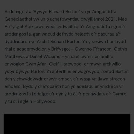
Arddangosfa ‘Bywyd Richard Burton’ yn yr Amgueddfa
Genedlaethol yw un o uchafbwyntiau diwylliannol 2021. Mae
Prifysgol Abertawe wedi cydweithio â’r Amgueddfa i greu’r
arddangosfa, gan wneud defnydd helaeth o’r papurau a’r
dyddiaduron yn Archif Richard Burton. Yn y sesiwn hon bydd
rhai o academyddion y Brifysgol – Gwenno Ffrancon, Gethin
Matthews a Daniel Williams – yn cael cwmni un arall o
enwogion Cwm Afan, Cleif Harpwood, er mwyn archwilio
ystyr bywyd Burton. Yn anterth ei enwogrwydd, roedd Burton
dan y chwyddwydr drwy’r amser, a’r wasg yn llawn straeon
amdano. Bydd y drafodaeth hon yn adeiladu ar ymdrech yr
arddangosfa i ddatgelu’r dyn y tu ôl i’r penawdau, a’r Cymro
y tu ôl i sglein Hollywood.