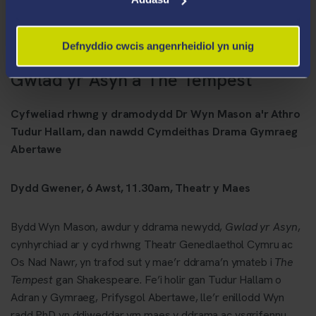
Defnyddio cwcis angenrheidiol yn unig
Gwlad yr Asyn a The Tempest
Cyfweliad rhwng y dramodydd Dr Wyn Mason a'r Athro
Tudur Hallam, dan nawdd Cymdeithas Drama Gymraeg
Abertawe
Dydd Gwener, 6 Awst, 11.30am,
Theatr y Maes
Bydd Wyn Mason, awdur y ddrama newydd,
Gwlad yr Asyn
,
cynhyrchiad ar y cyd rhwng Theatr Genedlaethol Cymru ac
Os Nad Nawr, yn trafod sut y mae’r ddrama’n ymateb i
The
Tempest
gan Shakespeare. Fe’i holir gan Tudur Hallam o
Adran y Gymraeg, Prifysgol Abertawe, lle’r enillodd Wyn
radd PhD yn ddiweddar ym maes y ddrama ac ysgrifennu