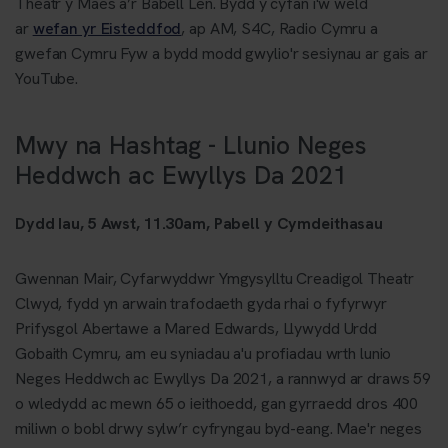
Theatr y Maes a’r Babell Lên. Bydd y cyfan i'w weld
ar
wefan yr Eisteddfod
, ap AM, S4C, Radio Cymru a
gwefan Cymru Fyw a bydd modd gwylio'r sesiynau ar gais ar
YouTube.
Mwy na Hashtag - Llunio Neges
Heddwch ac Ewyllys Da 2021
Dydd Iau, 5 Awst, 11.30am, Pabell y Cymdeithasau
Gwennan Mair, Cyfarwyddwr Ymgysylltu Creadigol Theatr
Clwyd, fydd yn arwain trafodaeth gyda rhai o fyfyrwyr
Prifysgol Abertawe a Mared Edwards, Llywydd Urdd
Gobaith Cymru, am eu syniadau a'u profiadau wrth lunio
Neges Heddwch ac Ewyllys Da 2021, a rannwyd ar draws 59
o wledydd ac mewn 65 o ieithoedd, gan gyrraedd dros 400
miliwn o bobl drwy sylw’r cyfryngau byd-eang. Mae'r neges