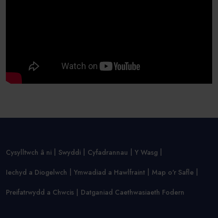
Cysylltwch â ni
Swyddi
Cyfadrannau
Y Wasg
Iechyd a Diogelwch
Ymwadiad a Hawlfraint
Map o'r Safle
Preifatrwydd a Chwcis
Datganiad Caethwasiaeth Fodern