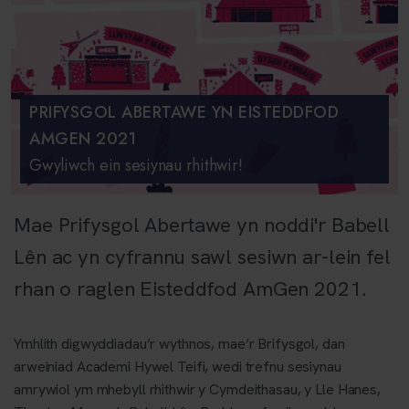
PRIFYSGOL ABERTAWE YN EISTEDDFOD
AMGEN 2021
Gwyliwch ein sesiynau rhithwir!
Mae Prifysgol Abertawe yn noddi'r Babell
Lên ac yn cyfrannu sawl sesiwn ar-lein fel
rhan o raglen Eisteddfod AmGen 2021.
Ymhlith digwyddiadau’r wythnos, mae’r Brifysgol, dan
arweiniad Academi Hywel Teifi, wedi trefnu sesiynau
amrywiol ym mhebyll rhithwir y Cymdeithasau, y Lle Hanes,