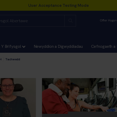
Offer Hygy
Y Brifysgol
Newyddion a Digwyddiadau
Cefnogaeth a 
Digwyddiadau
on
4
Tachwedd