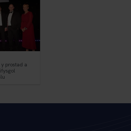
 y prostad a
ifysgol
hlu