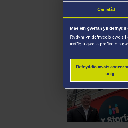
Caniatâd
Mae ein gwefan yn defnyddi
Rydym yn defnyddio cwcis i 
15 Tachwedd 2024
Duges Caeredin yn dych
traffig a gwella profiad ein g
prosiect unigryw sy'n he
trais rhywiol
Defnyddio cwcis angenrhe
unig