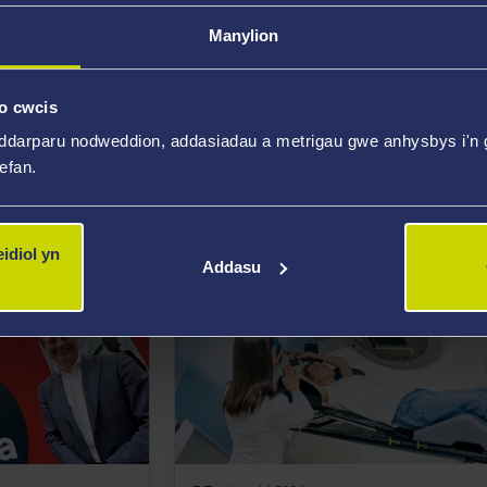
Manylion
o cwcis
ddarparu nodweddion, addasiadau a metrigau gwe anhysbys i'n g
14 Tachwedd 2024
welyd i gefnogi
Niwrowyddonydd Abertawe'n der
wefan.
lpu dioddefwyr
Dyfarniad Fulbright i gynnal ymch
UDA
idiol yn
Addasu