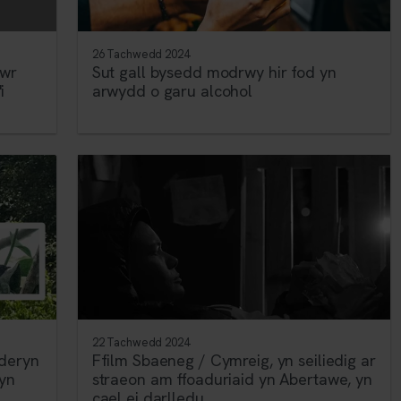
26 Tachwedd 2024
gwr
Sut gall bysedd modrwy hir fod yn
i
arwydd o garu alcohol
22 Tachwedd 2024
aderyn
Ffilm Sbaeneg / Cymreig, yn seiliedig ar
 yn
straeon am ffoaduriaid yn Abertawe, yn
cael ei darlledu