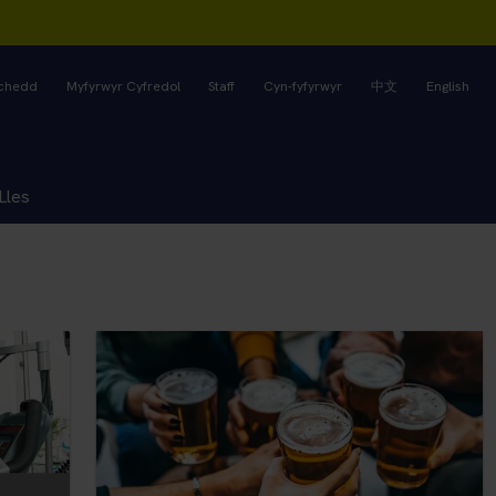
rchedd
Myfyrwyr Cyfredol
Staff
Cyn-fyfyrwyr
中文
English
Lles