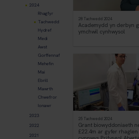
2024
Rhagfyr
28 Tachwedd 2024
Tachwedd
Academydd yn derbyn g
Hydref
ymchwil cynhwysol
Medi
Awst
Gorffennaf
Mehefin
Mai
Ebrill
Mawrth
Chwefror
Ionawr
2023
25 Tachwedd 2024
Grant biowyddoniaeth 
2022
£22.4m ar gyfer rhaglen 
2021
cynnwys Prifysgol Aber