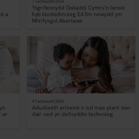
7 Tachwedd 2024
Ysgrifennydd Gwladol Cymru’n lansio
dd a
hyb biodechnoleg £4.5m newydd ym
Mhrifysgol Abertawe
4 Tachwedd 2024
 yn
Astudiaeth arloesol o sut mae plant dan
 ar
dair oed yn defnyddio technoleg