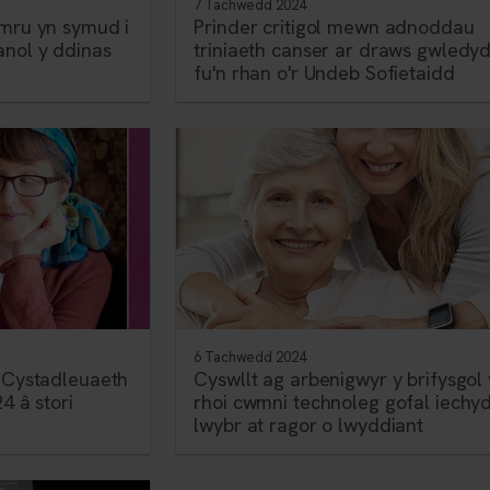
7 Tachwedd 2024
ymru yn symud i
Prinder critigol mewn adnoddau
nol y ddinas
triniaeth canser ar draws gwledy
fu'n rhan o'r Undeb Sofietaidd
6 Tachwedd 2024
l Cystadleuaeth
Cyswllt ag arbenigwyr y brifysgol
4 â stori
rhoi cwmni technoleg gofal iechyd
lwybr at ragor o lwyddiant