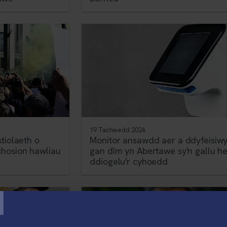
19 Tachwedd 2024
tiolaeth o
Monitor ansawdd aer a ddyfeisiw
hosion hawliau
gan dîm yn Abertawe sy'n gallu he
ddiogelu'r cyhoedd
T