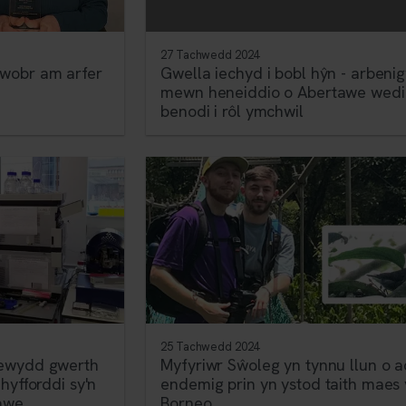
27 Tachwedd 2024
wobr am arfer
Gwella iechyd i bobl hŷn - arbeni
mewn heneiddio o Abertawe wedi'
benodi i rôl ymchwil
25 Tachwedd 2024
newydd gwerth
Myfyriwr Sŵoleg yn tynnu llun o 
hyfforddi sy'n
endemig prin yn ystod taith maes
tawe
Borneo