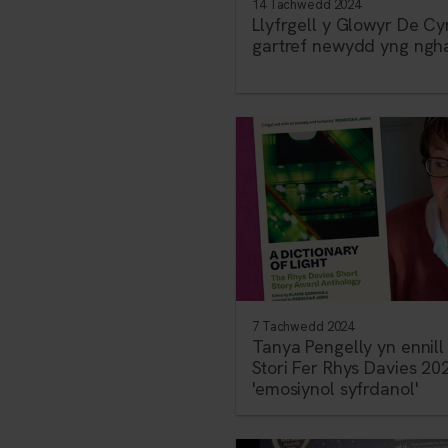
14 Tachwedd 2024
Llyfrgell y Glowyr De C
gartref newydd yng ngha
7 Tachwedd 2024
Tanya Pengelly yn ennil
Stori Fer Rhys Davies 202
'emosiynol syfrdanol'