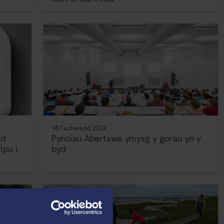
18 Tachwedd 2024
yd
Pynciau Abertawe ymysg y gorau yn y
lpu i
byd