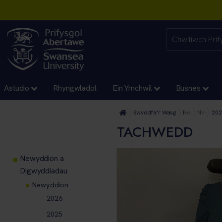
Astudio
Rhyngwladol
Ein Ymchwil
Busnes
Swyddfa'r Wasg
Newyddion a 
Newyddi
202
TACHWEDD
Newyddion a
Digwyddiadau
Newyddion
2026
2025