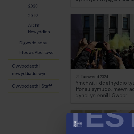
2020
2019
Archif
Newyddion
Digwyddiadau
Ffocws Abertawe
Gwybodaeth i
newyddiadurwyr
21 Tachwedd 2024
Ymchwil i ddefnyddio tys
Gwybodaeth i Staff
ffonau symudol mewn ac
dynol yn ennill Gwobr
TES