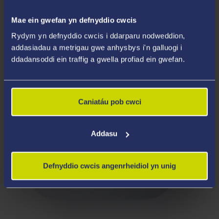
Mae ein gwefan yn defnyddio cwcis
Rydym yn defnyddio cwcis i ddarparu nodweddion,
addasiadau a metrigau gwe anhysbys i'n galluogi i
ddadansoddi ein traffig a gwella profiad ein gwefan.
Caniatáu pob cwci
Addasu
Defnyddio cwcis angenrheidiol yn unig