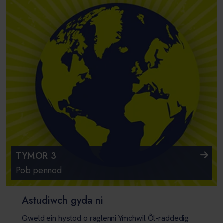
TYMOR 3
Pob pennod
Astudiwch gyda ni
Gweld ein hystod o raglenni Ymchwil Ôl-raddedig