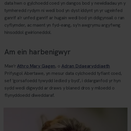
data hwn o gylchoedd coed yn dangos bod y newidiadau yn y
tymheredd rydym ni wedi bod yn dyst iddynt yn yr ugeinfed
ganrif a'r unfed ganrif ar hugain wedi bod yn ddigynsail o ran
cyflymder, ac maent yn fyd-eang, sy'n awgrymu argyfwng
hinsoddol gwirioneddol.
Am ein harbenigwyr
Mae'r
Athro Mary Gagen
, o
Adran Ddaearyddiaeth
Prifysgol Abertawe, yn mesur data cylchoedd tyfiant coed,
sef 'gorsafoedd tywydd ledled y byd', i ddarganfod yr hyn
sydd wedi digwydd ar draws y blaned dros y miloedd o
flynyddoedd diweddaraf.