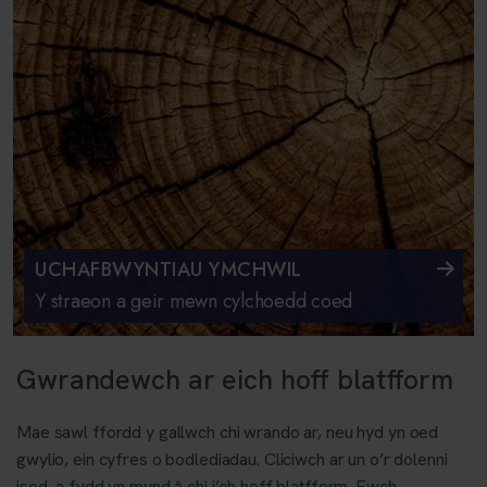
UCHAFBWYNTIAU YMCHWIL
Y straeon a geir mewn cylchoedd coed
Gwrandewch ar eich hoff blatfform
Mae sawl ffordd y gallwch chi wrando ar, neu hyd yn oed
gwylio, ein cyfres o bodlediadau. Cliciwch ar un o’r dolenni
isod, a fydd yn mynd â chi i’ch hoff blatfform. Ewch