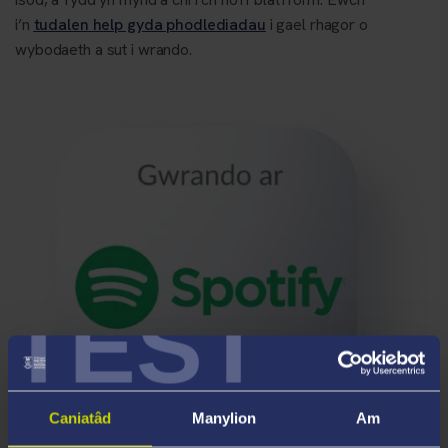
i’n
tudalen help gyda phodlediadau
i gael rhagor o
wybodaeth a sut i wrando.
TEST
Caniatâd
Manylion
Am