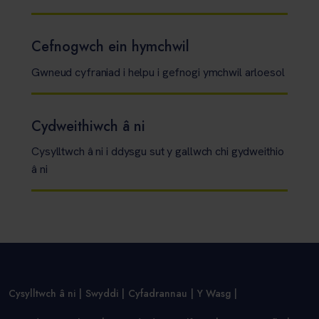
Cefnogwch ein hymchwil
Gwneud cyfraniad i helpu i gefnogi ymchwil arloesol
Cydweithiwch â ni
Cysylltwch â ni i ddysgu sut y gallwch chi gydweithio
â ni
Cysylltwch â ni
Swyddi
Cyfadrannau
Y Wasg