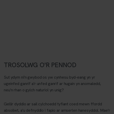
TROSOLWG O'R PENNOD
Sut ydym ni'n gwybod os yw cynhesu byd-eang yn yr
ugeinfed ganrif a'r unfed ganrif ar hugain yn anomaledd,
neu'n rhan o gylch naturiol yn unig?
Gellir dyddio ar sail cylchoedd tyfiant coed mewn ffordd
absoliwt, a'u defnyddio i fapio ar amserlen hanesyddol. Mae'r