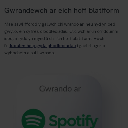
Gwrandewch ar eich hoff blatfform
Mae sawl ffordd y gallwch chi wrando ar, neu hyd yn oed
gwylio, ein cyfres o bodlediadau. Cliciwch ar un o’r dolenni
isod, a fydd yn mynd â chi i’ch hoff blatfform. Ewch
i’n
tudalen help gyda phodlediadau
i gael rhagor o
wybodaeth a sut i wrando.