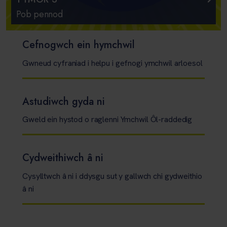
Pob pennod
Cefnogwch ein hymchwil
Gwneud cyfraniad i helpu i gefnogi ymchwil arloesol
Astudiwch gyda ni
Gweld ein hystod o raglenni Ymchwil Ôl-raddedig
Cydweithiwch â ni
Cysylltwch â ni i ddysgu sut y gallwch chi gydweithio
â ni