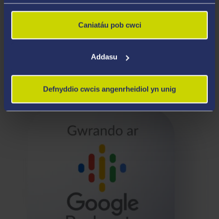
Caniatáu pob cwci
Addasu
Defnyddio cwcis angenrheidiol yn unig