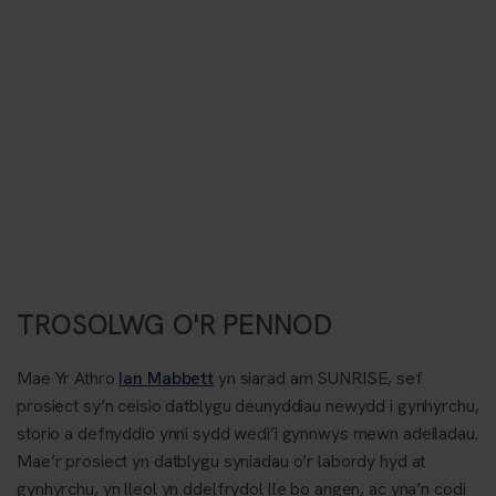
TROSOLWG O'R PENNOD
Mae Yr Athro
Ian Mabbett
yn siarad am SUNRISE, sef
prosiect sy’n ceisio datblygu deunyddiau newydd i gynhyrchu,
storio a defnyddio ynni sydd wedi’i gynnwys mewn adeiladau.
Mae’r prosiect yn datblygu syniadau o’r labordy hyd at
gynhyrchu, yn lleol yn ddelfrydol lle bo angen, ac yna’n codi