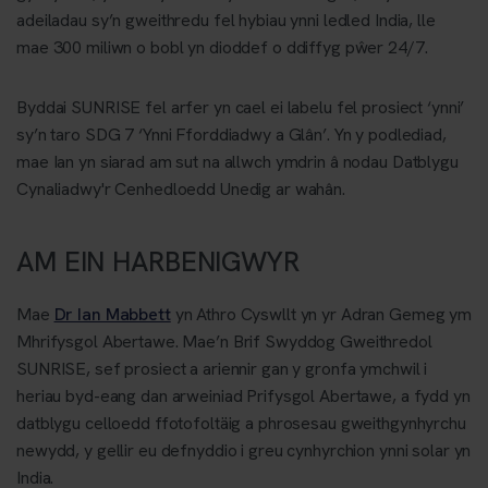
adeiladau sy’n gweithredu fel hybiau ynni ledled India, lle
mae 300 miliwn o bobl yn dioddef o ddiffyg pŵer 24/7.
Byddai SUNRISE fel arfer yn cael ei labelu fel prosiect ‘ynni’
sy’n taro SDG 7 ‘Ynni Fforddiadwy a Glân’. Yn y podlediad,
mae Ian yn siarad am sut na allwch ymdrin â nodau Datblygu
Cynaliadwy'r Cenhedloedd Unedig ar wahân.
AM EIN HARBENIGWYR
Mae
Dr Ian Mabbett
yn Athro Cyswllt yn yr Adran Gemeg ym
Mhrifysgol Abertawe. Mae’n Brif Swyddog Gweithredol
SUNRISE, sef prosiect a ariennir gan y gronfa ymchwil i
heriau byd-eang dan arweiniad Prifysgol Abertawe, a fydd yn
datblygu celloedd ffotofoltäig a phrosesau gweithgynhyrchu
newydd, y gellir eu defnyddio i greu cynhyrchion ynni solar yn
India.