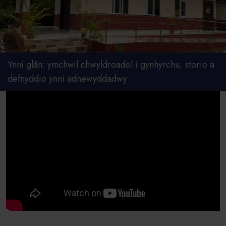
Ynni glân: ymchwil chwyldroadol i gynhyrchu, storio a
defnyddio ynni adnewyddadwy