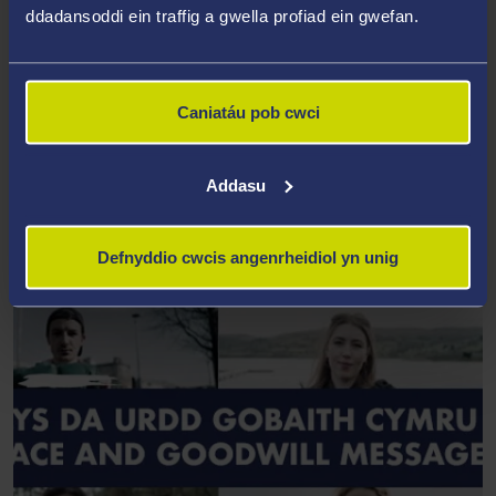
ddadansoddi ein traffig a gwella profiad ein gwefan.
gyntaf, mae gen i'r cyfle nawr i wneud hynny tra yma ym
Mhrifysgol Abertawe."
Caniatáu pob cwci
Addasu
Defnyddio cwcis angenrheidiol yn unig