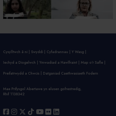
Cysylltwch â ni
Swyddi
Cyfadrannau
Y Wasg
Iechyd a Diogelwch
Ymwadiad a Hawlfraint
Map o'r Safle
Preifatrwydd a Chwcis
Datganiad Caethwasiaeth Fodern
Mae Prifysgol Abertawe yn elusen gofrestredig,
Rhif 1138342