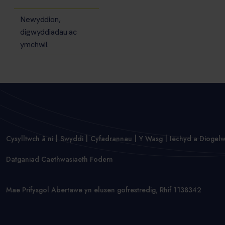
Newyddion,
digwyddiadau ac
ymchwil
Cysylltwch â ni
Swyddi
Cyfadrannau
Y Wasg
Iechyd a Diogel
Datganiad Caethwasiaeth Fodern
Mae Prifysgol Abertawe yn elusen gofrestredig, Rhif 1138342