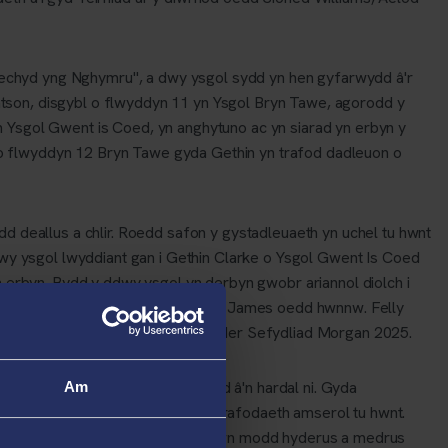
l iechyd yng Nghymru", a dwy ysgol sydd yn hen gyfarwydd â'r
tson, disgybl o flwyddyn 11 yn Ysgol Bryn Tawe, agorodd y
n Ysgol Gwent is Coed, yn anghytuno ac yn siarad yn erbyn y
o flwyddyn 12 Bryn Tawe gyda Gethin yn trafod dadleuon o
eallus a chlir. Roedd safon y gystadleuaeth yn uchel tu hwnt
ddwy ysgol lwyddiant gan i Gethin Clarke o Ysgol Gwent Is Coed
n erbyn. Bydd y ddwy ysgol yn derbyn gwobr ariannol diolch i
phenderfynodd y beirniaid mai Hari James oedd hwnnw. Felly
ywel Teifi ac ef yw deiliad tlws Her Sefydliad Morgan 2025.
dig gyda'r Eisteddfod yn ymweld â'n hardal ni. Gyda
Am
g nghyd-destun gofal iechyd yn drafodaeth amserol tu hwnt.
n ohonynt wedi mynegi eu hunain mewn modd hyderus a medrus