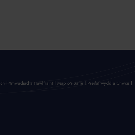
wch
Ymwadiad a Hawlfraint
Map o'r Safle
Preifatrwydd a Chwcis