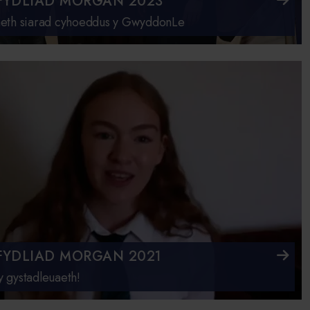
FYDLIAD MORGAN 2023
aeth siarad cyhoeddus y GwyddonLe
FYDLIAD MORGAN 2021
 gystadleuaeth!