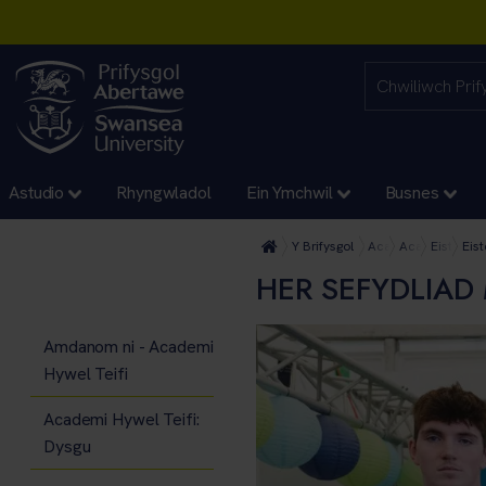
Astudio
Rhyngwladol
Ein Ymchwil
Busnes
Y Brifysgol
Academi Hywel Teif
Academi Hywel 
Eisteddf
Eis
HER SEFYDLIA
Amdanom ni - Academi
Hywel Teifi
Academi Hywel Teifi:
Dysgu