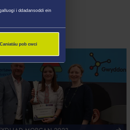
 ond Hari aeth â hi yn y diwedd."
alluogi i ddadansoddi ein
Caniatáu pob cwci