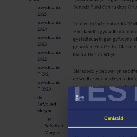
Senedd Plaid Cymru dros Orll
GwyddonLe
2025
GwyddonLe
Testun trafod eleni oedd, "Gal
2024
Her ddaeth i gystadlu eto ele
GwyddonLe
gystadleuaeth gan gyflwyno ei
2023
gosodiad. Yna, Gethin Clarke 
GwyddonLe
blaid a Hari yn erbyn.
2022
Gwyddonle
Siaradodd y pedwar yn aeddfed
T 2021
TES
ac wedi arwain at dipyn o draf
Gwyddonle
ennill y siaradwr gorau o blai
T 2020
lwyddiant y bechgyn. O'r ddau
Her
bydd Hari yn derbyn gwobr ych
Sefydliad
Morgan
Meddai Dr Jeff Davies, "Roedd
Caniatâd
Her
Sefydliad
deallusrwydd artiffisial yn c
Morgan
Roedd hi'n amlwg bod gwaith p