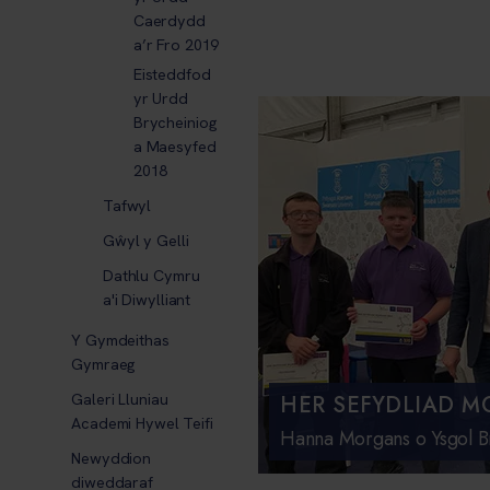
Caerdydd
a’r Fro 2019
Eisteddfod
yr Urdd
Brycheiniog
a Maesyfed
2018
Tafwyl
Gŵyl y Gelli
Dathlu Cymru
a'i Diwylliant
Y Gymdeithas
Gymraeg
Galeri Lluniau
HER SEFYDLIAD M
Academi Hywel Teifi
Hanna Morgans o Ysgol Br
Newyddion
diweddaraf