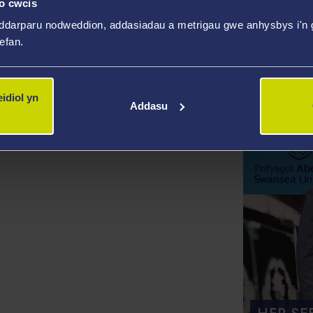
o cwcis
 fel beirniaid! Gyda safon mor uchel, roedd y penderfyniad yn anodd
ddarparu nodweddion, addasiadau a metrigau gwe anhysbys i'n g
wefan.
idiol yn
Addasu
onle 2024