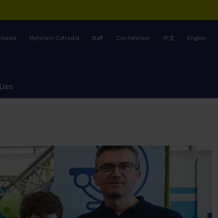
rchedd
Myfyrwyr Cyfredol
Staff
Cyn-fyfyrwyr
中文
English
Lles