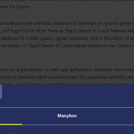
ewin De Cymru.
lai deallusrwydd artiffisial chwarae rôl hanfodol yn nyfodol gofa
ni, sef Ysgol Gyfun Bryn Tawe ac Ysgol Gwent Is Coed. Maïwen Wa
 dadleuon hi o blaid y pwnc, gyda Sebastian Lyne o flwyddyn 10 y
o flwyddyn 11, Ysgol Gwent Is Coed ddaeth benben â Hari James 
 ac yn angerddol am y pwnc gan gyflwyno'u dadleuon mewn modd d
T
od cyn i'r beirniaid ddod i benderfyniad. Yn y pendraw, cafodd y 
d y pwnc, a Hari James o Ysgol Bryn Tawe ennill y siaradwr gorau y
 fachgen, dim ond un oedd yn gallu ennill yr Her yn gyfan gwbl a 
wanegol o brofiad gwaith o'i ddewis, wedi'i drefnu gan Academi H
 hi'n brofiad gwych beirniadu Her Sefydliad Morgan eleni yn enwe
Manylion
hwarae rôl gynyddol yn ein bywydau pob dydd, roedd gosod hwn yn
aratoi trylwyr tu ôl i ddadleuon yr holl gystadleuwyr, a phob u