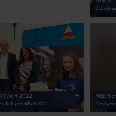
HER SE
Cystadleu
ORGAN 2022
HER SE
o Teifi yw enillydd 2022
Gwyliwch y