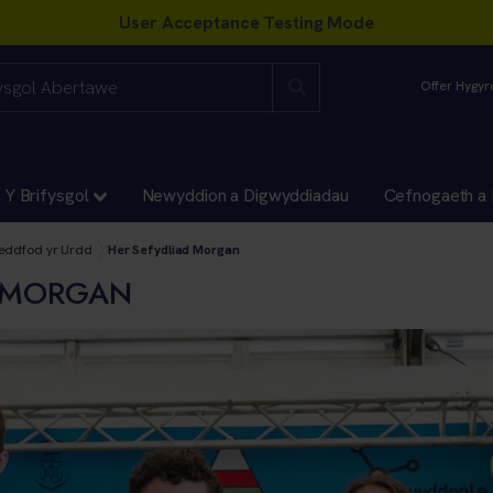
Offer Hygy
Y Brifysgol
Newyddion a Digwyddiadau
Cefnogaeth a 
i
Teifi: Dathlu
odau
teddfod yr Urdd
Her Sefydliad Morgan
D MORGAN