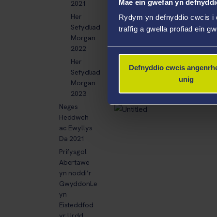
Mae ein gwefan yn defnyddi
2021
gan greu dipyn o benbleth i ni
Her
Rydym yn defnyddio cwcis i 
Sefydliad
traffig a gwella profiad ein g
Morgan
2022
Her
Defnyddio cwcis angenrhe
Sefydliad
unig
Morgan
Lluniau Gwydd
2023
Neges
Heddwch
ac Ewyllys
Da 2021
Prifysgol
Abertawe
yn noddi’r
GwyddonLe
yn
Eisteddfod
yr Urdd