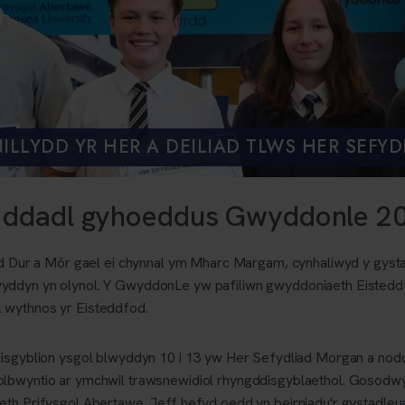
NILLYDD YR HER A DEILIAD TLWS HER SEFY
 ddadl gyhoeddus Gwyddonle 2
rdd Dur a Môr gael ei chynnal ym Mharc Margam, cynhaliwyd y gys
ddyn yn olynol. Y GwyddonLe yw pafiliwn gwyddoniaeth Eisteddfod
 wythnos yr Eisteddfod.
disgyblion ysgol blwyddyn 10 i 13 yw Her Sefydliad Morgan a nod
lbwyntio ar ymchwil trawsnewidiol rhyngddisgyblaethol. Gosodwyd t
th Prifysgol Abertawe. Jeff hefyd oedd yn beirniadu'r gystadleua