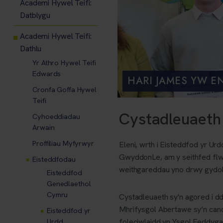
Academi Hywel Teifi:
Datblygu
Academi Hywel Teifi:
Dathlu
Yr Athro Hywel Teifi
Edwards
HARI JAMES YW E
Cronfa Goffa Hywel
Teifi
Cystadleuaeth
Cyhoeddiadau
Arwain
Proffiliau Myfyrwyr
Eleni, wrth i Eisteddfod yr U
GwyddonLe, am y seithfed flwy
Eisteddfodau
weithgareddau yno drwy gydol
Eisteddfod
Genedlaethol
Cymru
Cystadleuaeth sy'n agored i d
Mhrifysgol Abertawe sy’n cano
Eisteddfod yr
foleciwlaidd yn Ysgol Feddygae
Urdd