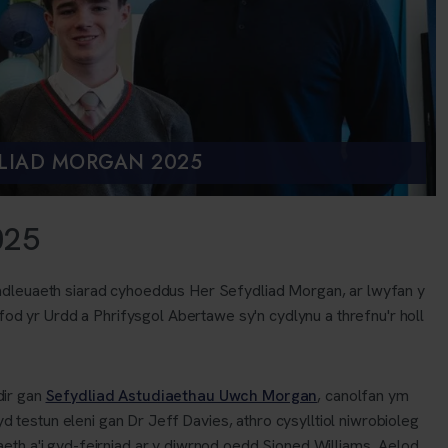
DLIAD MORGAN 2025
025
tadleuaeth siarad cyhoeddus Her Sefydliad Morgan, ar lwyfan y
 yr Urdd a Phrifysgol Abertawe sy'n cydlynu a threfnu'r holl
dir gan
Sefydliad Astudiaethau Uwch Morgan
, canolfan ym
estun eleni gan Dr Jeff Davies, athro cysylltiol niwrobioleg
eth a'i gyd-feirniad ar y diwrnod oedd Sioned Williams, Aelod