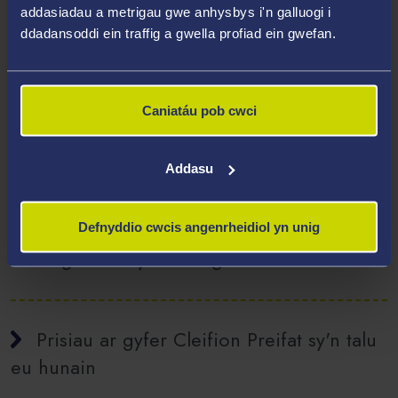
addasiadau a metrigau gwe anhysbys i'n galluogi i
MRI:
MRI CIF Request Form
ddadansoddi ein traffig a gwella profiad ein gwefan.
CT:
CIF CT Request Form
Caniatáu pob cwci
Gallwch weld y Ffurflen Ddiogelwch MRI yma:
MRI Safety
Form
Addasu
Gallwch ddychwelyd eich ffurflen atgyfeirio at y Tîm
Cyfleuster Delweddu Clinigol drwy
e-bost
.
Defnyddio cwcis angenrheidiol yn unig
Dogfennau ychwanegol
Prisiau ar gyfer Cleifion Preifat sy'n talu
eu hunain