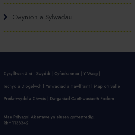
Cwynion a Sylwadau
Cysylltwch â ni
Swyddi
Cyfadrannau
Y Wasg
Iechyd a Diogelwch
Ymwadiad a Hawlfraint
Map o'r Safle
Preifatrwydd a Chwcis
Datganiad Caethwasiaeth Fodern
Mae Prifysgol Abertawe yn elusen gofrestredig,
Rhif 1138342