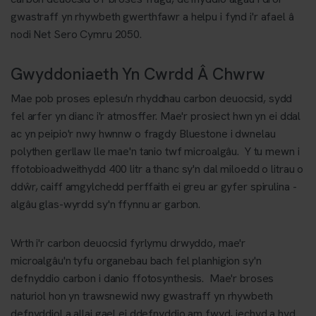
gwastraff yn rhywbeth gwerthfawr a helpu i fynd i'r afael â
nodi Net Sero Cymru 2050.
Gwyddoniaeth Yn Cwrdd Â Chwrw
Mae pob proses eplesu'n rhyddhau carbon deuocsid, sydd
fel arfer yn dianc i'r atmosffer. Mae'r prosiect hwn yn ei ddal
ac yn peipio'r nwy hwnnw o fragdy Bluestone i dwnelau
polythen gerllaw lle mae'n tanio twf microalgâu. Y tu mewn i
ffotobioadweithydd 400 litr a thanc sy'n dal miloedd o litrau o
ddŵr, caiff amgylchedd perffaith ei greu ar gyfer spirulina -
algâu glas-wyrdd sy'n ffynnu ar garbon.
Wrth i'r carbon deuocsid fyrlymu drwyddo, mae'r
microalgâu'n tyfu organebau bach fel planhigion sy'n
defnyddio carbon i danio ffotosynthesis. Mae'r broses
naturiol hon yn trawsnewid nwy gwastraff yn rhywbeth
defnyddiol a allai gael ei ddefnyddio am fwyd, iechyd a hyd