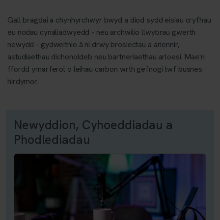
Gall bragdai a chynhyrchwyr bwyd a diod sydd eisiau cryfhau
eu nodau cynaliadwyedd - neu archwilio llwybrau gwerth
newydd - gydweithio â ni drwy brosiectau a ariennir,
astudiaethau dichonoldeb neu bartneriaethau arloesi. Mae'n
ffordd ymarferol o leihau carbon wrth gefnogi twf busnes
hirdymor.
Newyddion, Cyhoeddiadau a
Phodlediadau