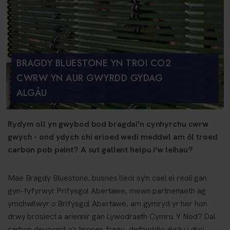
BRAGDY BLUESTONE YN TROI CO2
CWRW YN AUR GWYRDD GYDAG
ALGÂU
Rydym oll yn gwybod bod bragdai'n cynhyrchu cwrw
gwych - ond ydych chi erioed wedi meddwl am ôl troed
carbon pob peint? A sut gallent helpu i'w leihau?
Mae Bragdy Bluestone, busnes lleol sy'n cael ei reoli gan
gyn-fyfyrwyr Prifysgol Abertawe, mewn partneriaeth ag
ymchwilwyr o Brifysgol Abertawe, am gymryd yr her hon
drwy brosiect a ariennir gan Lywodraeth Cymru. Y Nod? Dal
carbon deuocsid o'r broses fragu, defnyddio algâu i droi