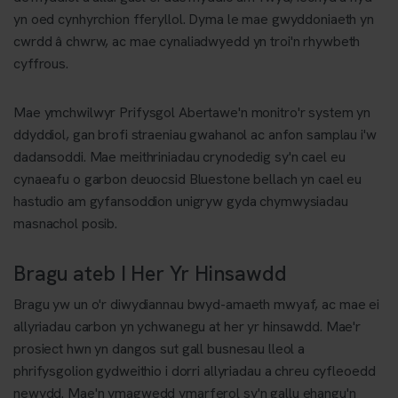
yn oed cynhyrchion fferyllol. Dyma le mae gwyddoniaeth yn
cwrdd â chwrw, ac mae cynaliadwyedd yn troi'n rhywbeth
cyffrous.
Mae ymchwilwyr Prifysgol Abertawe'n monitro'r system yn
ddyddiol, gan brofi straeniau gwahanol ac anfon samplau i'w
dadansoddi. Mae meithriniadau crynodedig sy'n cael eu
cynaeafu o garbon deuocsid Bluestone bellach yn cael eu
hastudio am gyfansoddion unigryw gyda chymwysiadau
masnachol posib.
Bragu ateb I Her Yr Hinsawdd
Bragu yw un o'r diwydiannau bwyd-amaeth mwyaf, ac mae ei
allyriadau carbon yn ychwanegu at her yr hinsawdd. Mae'r
prosiect hwn yn dangos sut gall busnesau lleol a
phrifysgolion gydweithio i dorri allyriadau a chreu cyfleoedd
newydd. Mae'n ymagwedd ymarferol sy'n gallu ehangu'n