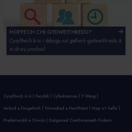
HOFFECH CHI GYDWEITHREDU?
Cysylltwch â ni i ddysgu sut gallwch gydweithredu â
ni drwy ymchwil
Cysylltwch â ni
Swyddi
Cyfadrannau
Y Wasg
Iechyd a Diogelwch
Ymwadiad a Hawlfraint
Map o'r Safle
Preifatrwydd a Chwcis
Datganiad Caethwasiaeth Fodern