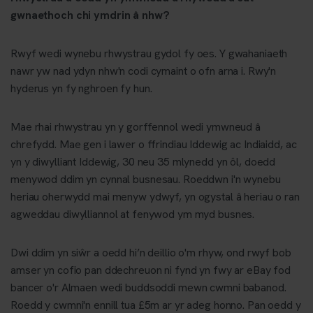
gwnaethoch chi ymdrin â nhw?
Rwyf wedi wynebu rhwystrau gydol fy oes. Y gwahaniaeth
nawr yw nad ydyn nhw'n codi cymaint o ofn arna i. Rwy'n
hyderus yn fy nghroen fy hun.
Mae rhai rhwystrau yn y gorffennol wedi ymwneud â
chrefydd. Mae gen i lawer o ffrindiau Iddewig ac Indiaidd, ac
yn y diwylliant Iddewig, 30 neu 35 mlynedd yn ôl, doedd
menywod ddim yn cynnal busnesau. Roeddwn i'n wynebu
heriau oherwydd mai menyw ydwyf, yn ogystal â heriau o ran
agweddau diwylliannol at fenywod ym myd busnes.
Dwi ddim yn siŵr a oedd hi’n deillio o'm rhyw, ond rwyf bob
amser yn cofio pan ddechreuon ni fynd yn fwy ar eBay fod
bancer o'r Almaen wedi buddsoddi mewn cwmni babanod.
Roedd y cwmni'n ennill tua £5m ar yr adeg honno. Pan oedd y