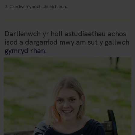
Credwch ynoch chi eich hun.
Darllenwch yr holl astudiaethau achos
isod a darganfod mwy am sut y gallwch
gymryd rhan
.