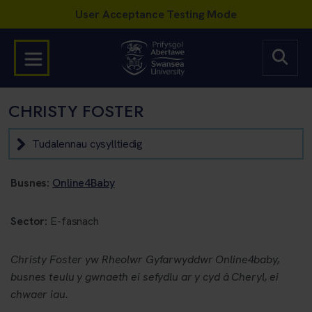
CHRISTY FOSTER
Tudalennau cysylltiedig
Busnes:
Online4Baby
Sector:
E-fasnach
Christy Foster yw Rheolwr Gyfarwyddwr Online4baby,
busnes teulu y gwnaeth ei sefydlu ar y cyd â Cheryl, ei
chwaer iau.