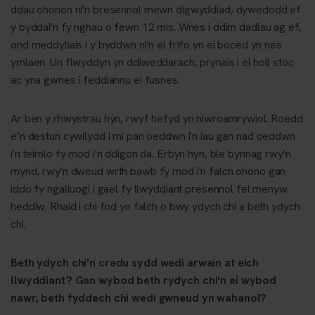
ddau ohonon ni'n bresennol mewn digwyddiad, dywedodd ef
y byddai'n fy nghau o fewn 12 mis. Wnes i ddim dadlau ag ef,
ond meddyliais i y byddwn ni'n ei frifo yn ei boced yn nes
ymlaen. Un flwyddyn yn ddiweddarach, prynais i ei holl stoc
ac yna gwnes i feddiannu ei fusnes.
Ar ben y rhwystrau hyn, rwyf hefyd yn niwroamrywiol. Roedd
e’n destun cywilydd i mi pan oeddwn i'n iau gan nad oeddwn
i'n teimlo fy mod i'n ddigon da. Erbyn hyn, ble bynnag rwy'n
mynd, rwy'n dweud wrth bawb fy mod i'n falch ohono gan
iddo fy ngalluogi i gael fy llwyddiant presennol fel menyw
heddiw. Rhaid i chi fod yn falch o bwy ydych chi a beth ydych
chi.
Beth ydych chi'n credu sydd wedi arwain at eich
llwyddiant? Gan wybod beth rydych chi'n ei wybod
nawr, beth fyddech chi wedi gwneud yn wahanol?