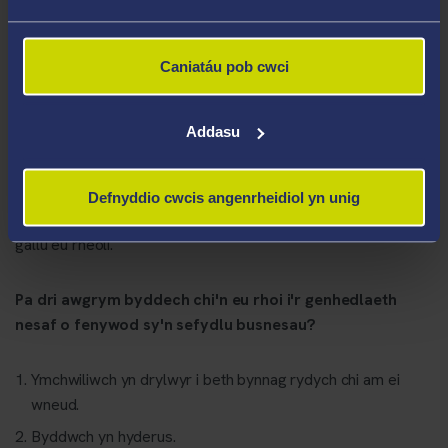
hynny drwy gynnig gwerth am arian.
Fyddwn i wedi gwneud unrhyw beth yn wahanol? Byddwn i
Caniatáu pob cwci
wedi manteisio ar yr hyn a'm gwnaeth yn wahanol yn gynt.
Addasu
Beth yw'r cyngor gorau a roddwyd i chi yn ystod eich
taith entrepreneuraidd?
Defnyddio cwcis angenrheidiol yn unig
Peidiwch â cheisio newid na phoeni am bethau nad ydych chi'n
gallu eu rheoli.
Pa dri awgrym byddech chi'n eu rhoi i'r genhedlaeth
nesaf o fenywod sy'n sefydlu busnesau?
Ymchwiliwch yn drylwyr i beth bynnag rydych chi am ei
wneud.
Byddwch yn hyderus.