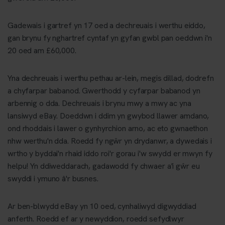
Gadewais i gartref yn 17 oed a dechreuais i werthu eiddo,
gan brynu fy nghartref cyntaf yn gyfan gwbl pan oeddwn i'n
20 oed am £60,000.
Yna dechreuais i werthu pethau ar-lein, megis dillad, dodrefn
a chyfarpar babanod. Gwerthodd y cyfarpar babanod yn
arbennig o dda. Dechreuais i brynu mwy a mwy ac yna
lansiwyd eBay. Doeddwn i ddim yn gwybod llawer amdano,
ond rhoddais i lawer o gynhyrchion arno, ac eto gwnaethon
nhw werthu'n dda. Roedd fy ngŵr yn drydanwr, a dywedais i
wrtho y byddai'n rhaid iddo roi'r gorau i'w swydd er mwyn fy
helpu! Yn ddiweddarach, gadawodd fy chwaer a'i gŵr eu
swyddi i ymuno â'r busnes.
Ar ben-blwydd eBay yn 10 oed, cynhaliwyd digwyddiad
anferth. Roedd ef ar y newyddion, roedd sefydlwyr