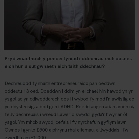
Pryd wnaethoch y penderfyniad i ddechrau eich busnes
eich hun a sut gwnaeth eich taith ddechrau?
Dechreuodd fy nhaith entrepreneuraidd pan oeddwn i
oddeutu 13 oed. Doeddwn i ddim yn ei chael hi'n hawdd yn yr
ysgol ac yn ddiweddarach des i i wybod fy mod i'n awtistig ac
yn ddyslecsig, a bod gen i ADHD. Roedd angen arian arnon ni,
felly dechreuais i wneud llawer o swyddi gyda'r hwyr ar ôl
ysgol. Ym mhob swydd, cefais i fy nyrchafu'n gyflym iawn.
Gwnes i gynilo £500 a phrynu rhai eitemau, a llwyddais i i'w
gwerthu am £5,000.