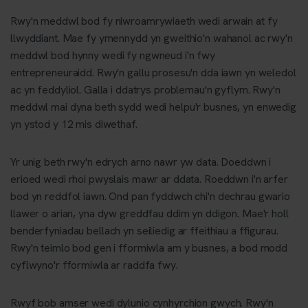
Rwy'n meddwl bod fy niwroamrywiaeth wedi arwain at fy
llwyddiant. Mae fy ymennydd yn gweithio'n wahanol ac rwy'n
meddwl bod hynny wedi fy ngwneud i'n fwy
entrepreneuraidd. Rwy'n gallu prosesu'n dda iawn yn weledol
ac yn feddyliol. Galla i ddatrys problemau'n gyflym. Rwy'n
meddwl mai dyna beth sydd wedi helpu'r busnes, yn enwedig
yn ystod y 12 mis diwethaf.
Yr unig beth rwy'n edrych arno nawr yw data. Doeddwn i
erioed wedi rhoi pwyslais mawr ar ddata. Roeddwn i'n arfer
bod yn reddfol iawn. Ond pan fyddwch chi'n dechrau gwario
llawer o arian, yna dyw greddfau ddim yn ddigon. Mae'r holl
benderfyniadau bellach yn seiliedig ar ffeithiau a ffigurau.
Rwy'n teimlo bod gen i fformiwla am y busnes, a bod modd
cyflwyno'r fformiwla ar raddfa fwy.
Rwyf bob amser wedi dylunio cynhyrchion gwych. Rwy'n