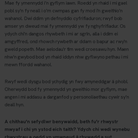
Mae fy ymennydd i’n gyflym iawn. Roedd yn rhaid i mi gael
pobl sy'n fy neall i o'm cwmpas gan fy mod i'n gweithio'n
wahanol. Dwi ddim yn defnyddio cyfrifiaduron; rwyf bob
amser yn dweud mai fy ymennydd yw fy nghyfrifiadur. Os
ydych chi'n dangos rhywbeth i mi ar sgrîn, alla i ddim ei
amgyffred, ond rhowch rywbeth ar ddarn o bapur ac rwy'n
gweld popeth. Mae aelodau'r tîm wedi croesawu hyn. Maen
nhw'n gwybod bod yn rhaid iddyn nhw gyflwyno pethau i mi
mewn ffordd wahanol.
Rwyf wedi dysgu bod ychydig yn fwy amyneddgar â phobl.
Oherwydd bod fy ymennydd yn gweithio mor gyflym, mae
angen i mi addasu a darganfod y personoliaethau cywir sy'n
deall hyn.
A chithau'n sefydlwr benywaidd, beth fu'r rhwystr
mwyaf i chi yn ystod eich taith? Ydych chi wedi wynebu
rhwystrau a oedd yn ymwneud â rhywedd a sut