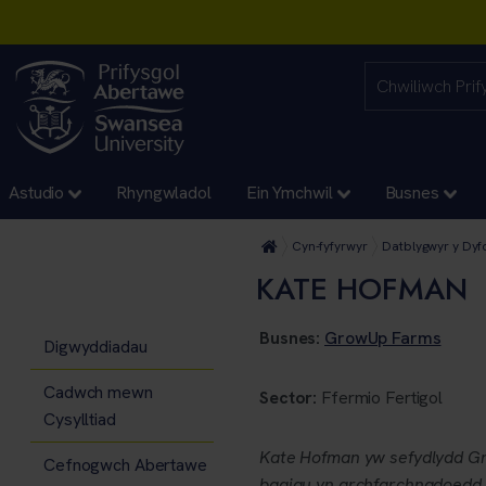
Astudio
Rhyngwladol
Ein Ymchwil
Busnes
Cyn-fyfyrwyr
Datblygwyr y Dyf
KATE HOFMAN
Busnes:
GrowUp Farms
Digwyddiadau
Cadwch mewn
Sector:
Ffermio Fertigol
Cysylltiad
Kate Hofman yw sefydlydd Gr
Cefnogwch Abertawe
bagiau yn archfarchnadoedd 