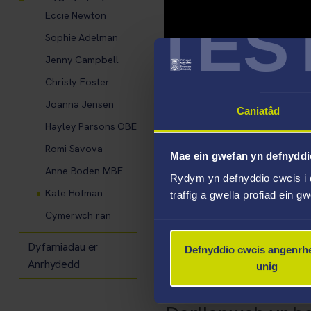
TES
Eccie Newton
Sophie Adelman
Jenny Campbell
Christy Foster
Joanna Jensen
Caniatâd
Hayley Parsons OBE
Romi Savova
Mae ein gwefan yn defnyddi
Anne Boden MBE
Rydym yn defnyddio cwcis i 
Kate Hofman
traffig a gwella profiad ein g
Cymerwch ran
Dyfarniadau er
Defnyddio cwcis angenrhe
Anrhydedd
unig