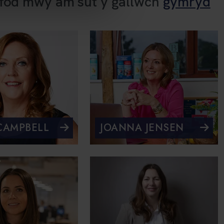
nfod mwy am sut y gallwch
gymryd
CAMPBELL
JOANNA JENSEN