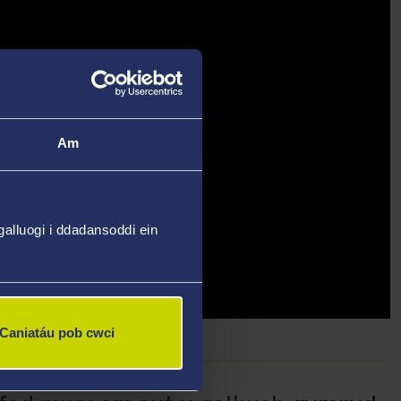
Am
alluogi i ddadansoddi ein
Caniatáu pob cwci