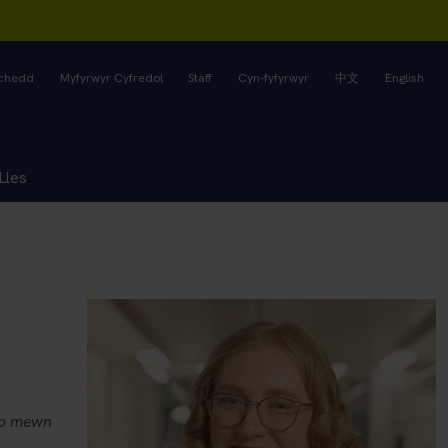
rchedd
Myfyrwyr Cyfredol
Staff
Cyn-fyfyrwyr
中文
English
Lles
no mewn