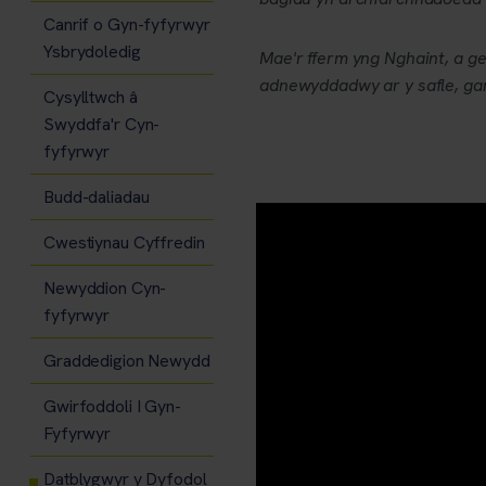
Canrif o Gyn-fyfyrwyr
Ysbrydoledig
Mae'r fferm yng Nghaint, a g
adnewyddadwy ar y safle, gan 
Cysylltwch â
Swyddfa'r Cyn-
fyfyrwyr
Budd-daliadau
Cwestiynau Cyffredin
Newyddion Cyn-
fyfyrwyr
Graddedigion Newydd
Gwirfoddoli I Gyn-
Fyfyrwyr
Datblygwyr y Dyfodol