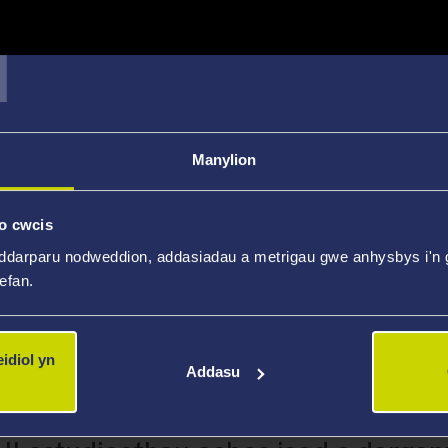
T
Manylion
o cwcis
ddarparu nodweddion, addasiadau a metrigau gwe anhysbys i'n g
wefan.
idiol yn
Addasu