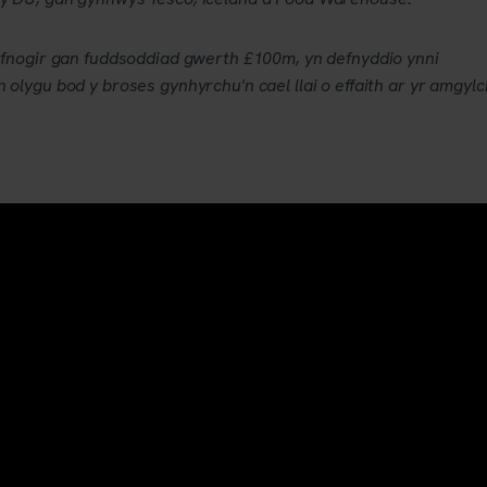
efnogir gan fuddsoddiad gwerth £100m, yn defnyddio ynni
olygu bod y broses gynhyrchu'n cael llai o effaith ar yr amgyl