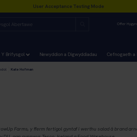
Offer Hygy
Y Brifysgol
Newyddion a Digwyddiadau
Cefnogaeth a 
odol
Kate Hofman
owUp Farms, y fferm fertigol gyntaf i werthu salad â brand ar
y DU, gan gynnwys Tesco, Iceland a Food Warehouse.