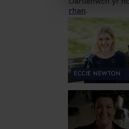
Darllenwch yr h
rhan
.
ECCIE NEWTON