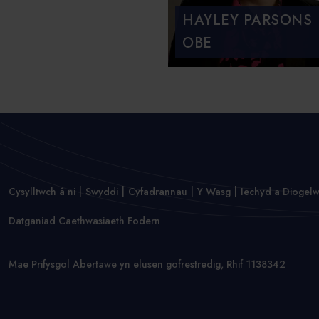
HAYLEY PARSONS
OBE
Cysylltwch â ni
Swyddi
Cyfadrannau
Y Wasg
Iechyd a Diogel
Datganiad Caethwasiaeth Fodern
Mae Prifysgol Abertawe yn elusen gofrestredig, Rhif 1138342