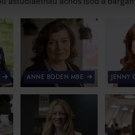
oll astudiaethau achos isod a darga
ANNE BODEN MBE
JENNY 