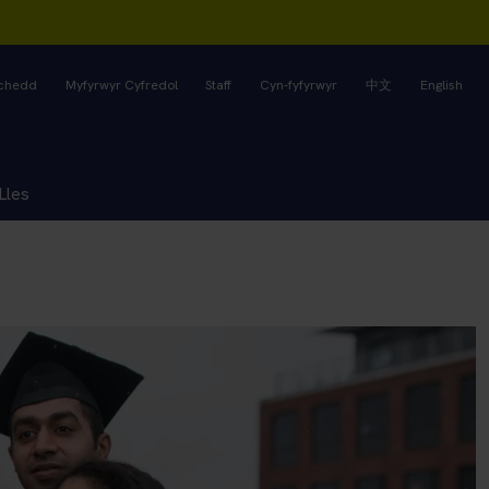
rchedd
Myfyrwyr Cyfredol
Staff
Cyn-fyfyrwyr
中文
English
Lles