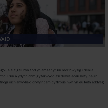
WAID
, a sut gall hyn fod yn amser yr un mor bwysig i rieni a
io. P'un a ydych chi'n gyfarwydd â'n dewisiadau llety, neu'n
efnogi eich anwyliaid drwy'r cam cyffrous hwn yn eu taith addysg