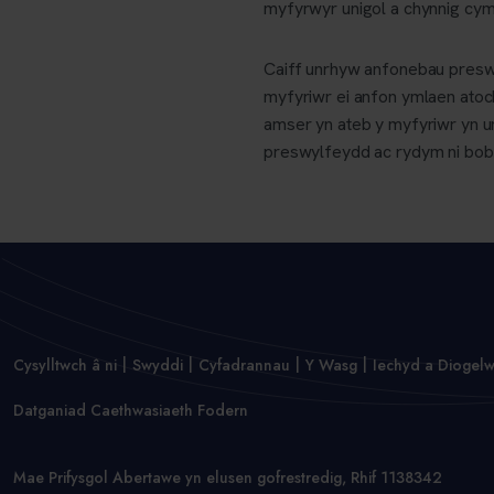
myfyrwyr unigol a chynnig cy
Caiff unrhyw anfonebau preswyl
myfyriwr ei anfon ymlaen atoc
amser yn ateb y myfyriwr yn 
preswylfeydd ac rydym ni bob a
Cysylltwch â ni
Swyddi
Cyfadrannau
Y Wasg
Iechyd a Diogel
Datganiad Caethwasiaeth Fodern
Mae Prifysgol Abertawe yn elusen gofrestredig, Rhif 1138342