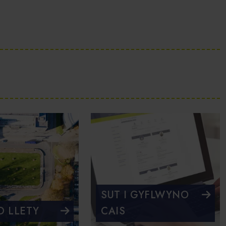
SUT I GYFLWYNO
D LLETY
CAIS