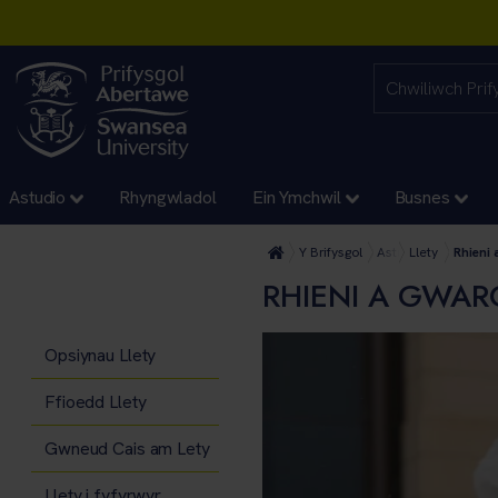
Astudio
Rhyngwladol
Ein Ymchwil
Busnes
Y Brifysgol
Astudio
Llety
Rhieni
RHIENI A GWAR
Opsiynau Llety
Ffioedd Llety
Gwneud Cais am Lety
Llety i fyfyrwyr