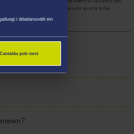
rtawe yn ddewis cadarn iddynt ond maent yn cyflwyno cais
ehefin
, byddwn yn prosesu eu cais ochr yn ochr â rhai
ewis yswiriant a chlirio.
alluogi i ddadansoddi ein
Caniatáu pob cwci
i mewn?