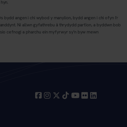
 hyn.
s bydd angen i chi wybod y manylion, bydd angen i chi ofyn i'r
anddynt. Ni allwn gyfathrebu â thrydydd partïon, a byddwn bob
isio cefnogi a pharchu ein myfyrwyr sy'n byw mewn