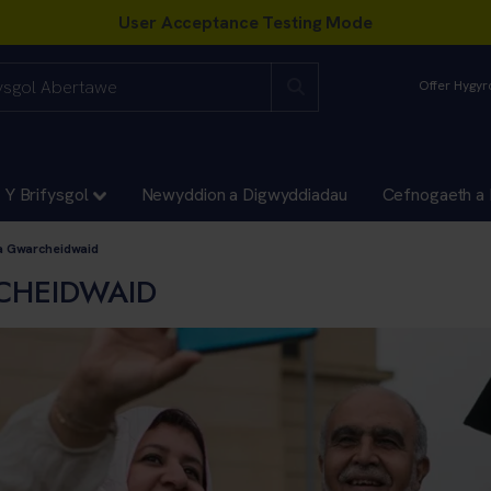
Offer Hygy
Y Brifysgol
Newyddion a Digwyddiadau
Cefnogaeth a 
 a Gwarcheidwaid
CHEIDWAID