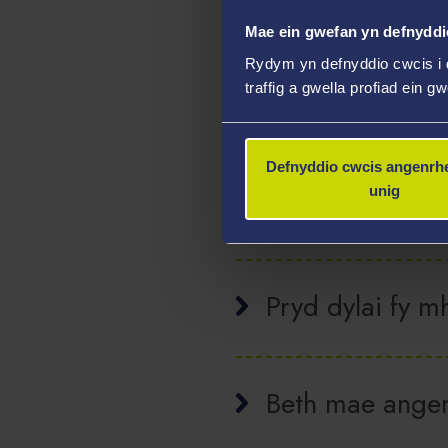
Mae ein gwefan yn defnyddi
Rydym yn defnyddio cwcis i 
traffig a gwella profiad ein g
Cwestiynau Cyf
Defnyddio cwcis angenrhe
unig
Pa lety rydych 
Pryd dylai fy m
Beth mae angen