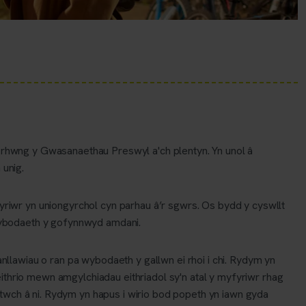
l rhwng y Gwasanaethau Preswyl a'ch plentyn. Yn unol â
 unig.
fyriwr yn uniongyrchol cyn parhau â’r sgwrs. Os bydd y cyswllt
wybodaeth y gofynnwyd amdani.
anllawiau o ran pa wybodaeth y gallwn ei rhoi i chi. Rydym yn
ithrio mewn amgylchiadau eithriadol sy'n atal y myfyriwr rhag
twch â ni. Rydym yn hapus i wirio bod popeth yn iawn gyda