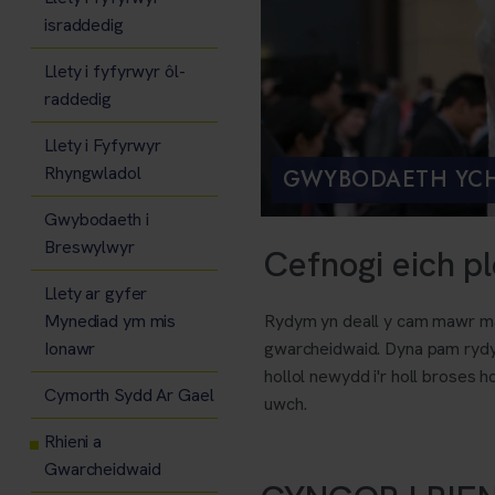
israddedig
Llety i fyfyrwyr ôl-
raddedig
Llety i Fyfyrwyr
Rhyngwladol
GWYBODAETH YCH
Gwybodaeth i
Breswylwyr
Cefnogi eich p
Llety ar gyfer
Mynediad ym mis
Rydym yn deall y cam mawr mae 
Ionawr
gwarcheidwaid. Dyna pam rydym 
hollol newydd i'r holl broses 
Cymorth Sydd Ar Gael
uwch.
Rhieni a
Gwarcheidwaid