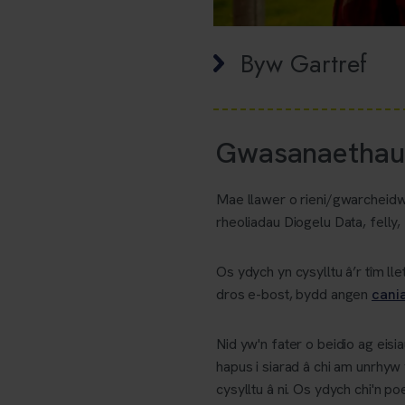
Byw Gartref
Gwasanaethau 
Mae llawer o rieni/gwarcheidwa
rheoliadau Diogelu Data, felly,
Os ydych yn cysylltu â’r tîm l
dros e-bost, bydd angen
cania
Nid yw'n fater o beidio ag eisi
hapus i siarad â chi am unrhyw
cysylltu â ni. Os ydych chi'n 