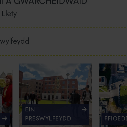
NI A GWARCHEIDWAID
Llety
wylfeydd
EIN
PRESWYLFEYDD
FFIOED