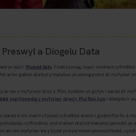
Preswyl a Diogelu Data
id yn talu'r
ffioedd llety
. Fodd bynnag, mae'r contract cyfreithio
 fel arfer gallwn drafod y manylion yn uniongyrchol â'r myfyriwr yn
lety ar ran y myfyrwyr dros y ffôn, byddwn yn gofyn i siarad â’r my
tâd ysgrifenedig y myfyriwr drwy’r ffurflen hon
i ddatgelu’r 
au siarad â chi; mae'n ofyniad cyfreithiol arnom i gydymffurfio â ch
 ymholiadau cyffredinol, ond ni allwn drafod manylion penodol ac e
poeni am les myfyriwr tra y bydd yn byw mewn preswylfeydd, cysyll