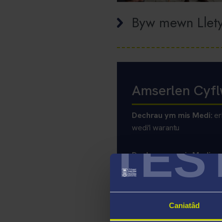
Byw mewn Llety
Amserlen Cyfl
Dechrau ym mis Medi:
er
wedi'i warantu
TES
Dechrau ym mis Medi, y
Dechrau ym mis Ionawr, 
Caniatâd
Ewch i'n tudalennau
sut i 
broses cyflwyno cais.