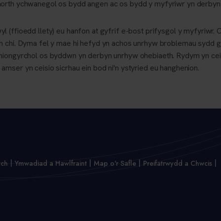
morth ychwanegol os bydd angen ac os bydd y myfyriwr yn derbyn
 (ffioedd llety) eu hanfon at gyfrif e-bost prifysgol y myfyriwr. O
h chi. Dyma fel y mae hi hefyd yn achos unrhyw broblemau sydd g
uniongyrchol os byddwn yn derbyn unrhyw ohebiaeth. Rydym yn ce
mser yn ceisio sicrhau ein bod ni'n ystyried eu hanghenion.
wch
Ymwadiad a Hawlfraint
Map o'r Safle
Preifatrwydd a Chwcis