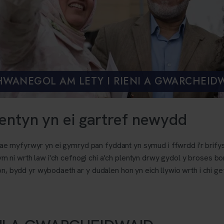
WANEGOL AM LETY I RIENI A GWARCHEID
lentyn yn ei gartref newydd
myfyrwyr yn ei gymryd pan fyddant yn symud i ffwrdd i'r brifysgol
ni wrth law i'ch cefnogi chi a'ch plentyn drwy gydol y broses bont
hon, bydd yr wybodaeth ar y dudalen hon yn eich llywio wrth i chi g