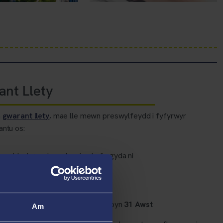
nt Llety
n
gwarant llety
, mae lle mewn preswylfeydd i fyfyrwyr
antu os:
ganddynt gynnig cadarn i astudio gyda ni
 yn bodloni telerau eu cynnig
t yn ymgeisio erbyn
30 Mehefin
t yn derbyn eu cynnig i astudio erbyn
31
Awst
Am