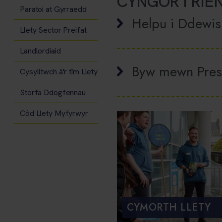
CYNGOR I RIE
Paratoi at Gyrraedd
Helpu i Ddewis 
Llety Sector Preifat
Landlordiaid
Byw mewn Pres
Cysylltwch â'r tîm Llety
Storfa Ddogfennau
Côd Llety Myfyrwyr
CYMORTH LLETY