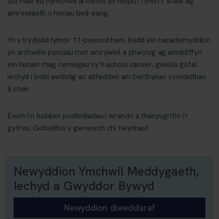
sut mae eu hymchwil arloesol yn helpu i fynd i’r afael ag
amrywiaeth o heriau byd-eang.
Yn y trydydd tymor 11-pennod hwn, bydd ein hacademyddion
yn archwilio pynciau mor amrywiol a phwysig ag amddiffyn
ein hunain rhag cemegau sy’n achosi canser, gwella gofal
iechyd i bobl awtistig ac ailfeddwl am berthynas cymdeithas
â cheir.
Ewch i'n tudalen podlediadau i wrando a thanysgrifio i'r
gyfres. Gobeithio y gwnewch chi fwynhau!
Newyddion Ymchwil Meddygaeth,
Iechyd a Gwyddor Bywyd
Newyddion diweddaraf