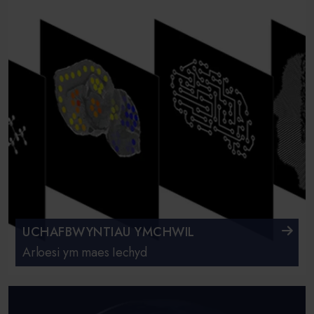
UCHAFBWYNTIAU YMCHWIL
Arloesi ym maes Iechyd