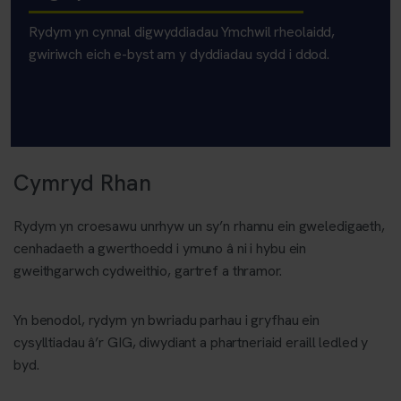
Rydym yn cynnal digwyddiadau Ymchwil rheolaidd,
gwiriwch eich e-byst am y dyddiadau sydd i ddod.
Cymryd Rhan
Rydym yn croesawu unrhyw un sy’n rhannu ein gweledigaeth,
cenhadaeth a gwerthoedd i ymuno â ni i hybu ein
gweithgarwch cydweithio, gartref a thramor.
Yn benodol, rydym yn bwriadu parhau i gryfhau ein
cysylltiadau â’r GIG, diwydiant a phartneriaid eraill ledled y
byd.