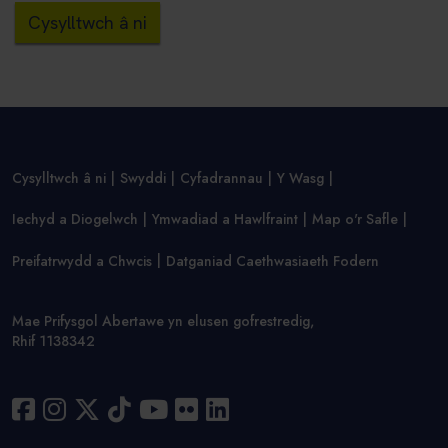
Cysylltwch â ni
Cysylltwch â ni
Swyddi
Cyfadrannau
Y Wasg
Iechyd a Diogelwch
Ymwadiad a Hawlfraint
Map o'r Safle
Preifatrwydd a Chwcis
Datganiad Caethwasiaeth Fodern
Mae Prifysgol Abertawe yn elusen gofrestredig,
Rhif 1138342