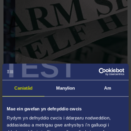
TEST
IECHYD MEDDWL AC ATAL
HUNANLADDIAD
Caniatâd
Manylion
Am
Mae ein gwefan yn defnyddio cwcis
Rydym yn defnyddio cwcis i ddarparu nodweddion,
addasiadau a metrigau gwe anhysbys i'n galluogi i