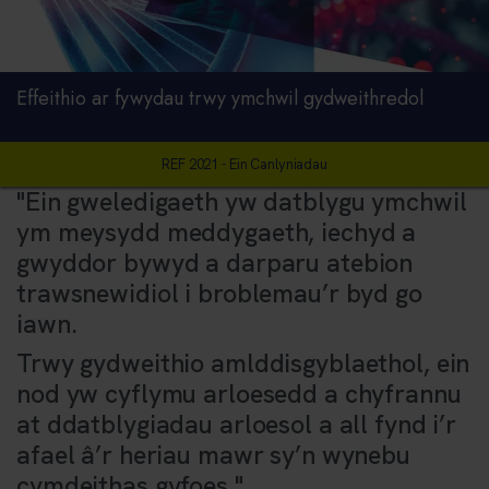
Effeithio ar fywydau trwy ymchwil gydweithredol
REF 2021 - Ein Canlyniadau
"Ein gweledigaeth yw datblygu ymchwil
ym meysydd meddygaeth, iechyd a
gwyddor bywyd a darparu atebion
trawsnewidiol i broblemau’r byd go
iawn.
Trwy gydweithio amlddisgyblaethol, ein
nod yw cyflymu arloesedd a chyfrannu
at ddatblygiadau arloesol a all fynd i’r
afael â’r heriau mawr sy’n wynebu
cymdeithas gyfoes."