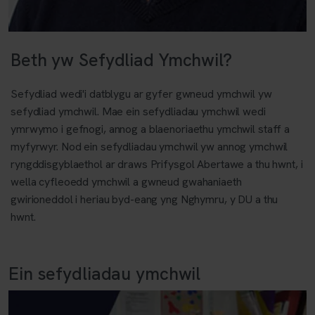
Beth yw Sefydliad Ymchwil?
Sefydliad wedi'i datblygu ar gyfer gwneud ymchwil yw
sefydliad ymchwil. Mae ein sefydliadau ymchwil wedi
ymrwymo i gefnogi, annog a blaenoriaethu ymchwil staff a
myfyrwyr. Nod ein sefydliadau ymchwil yw annog ymchwil
ryngddisgyblaethol ar draws Prifysgol Abertawe a thu hwnt, i
wella cyfleoedd ymchwil a gwneud gwahaniaeth
gwirioneddol i heriau byd-eang yng Nghymru, y DU a thu
hwnt.
Ein sefydliadau ymchwil