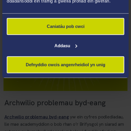
ddadansoddi ein traffig a gwella profiad ein gwefan.
Caniatáu pob cwci
Addasu
Defnyddio cwcis angenrheidiol yn unig
Archwilio problemau byd-eang
Archwilio problemau byd-eang
yw ein cyfres podlediadau,
lle mae academyddion o bob rhan o’r Brifysgol yn siarad am