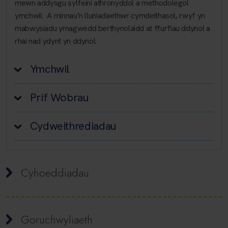
mewn addysgu sylfeini athronyddol a methodolegol
ymchwil. A minnau’n lluniadaethwr cymdeithasol, rwyf yn
mabwysiadu ymagwedd berthynolaidd at ffurfiau ddynol a
rhai nad ydynt yn ddynol.
Ymchwil
Prif Wobrau
Cydweithrediadau
Cyhoeddiadau
Goruchwyliaeth