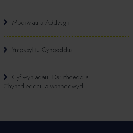
Modiwlau a Addysgir
Ymgysylltu Cyhoeddus
Cyflwyniadau, Darlithoedd a
Chynadleddau a wahoddwyd