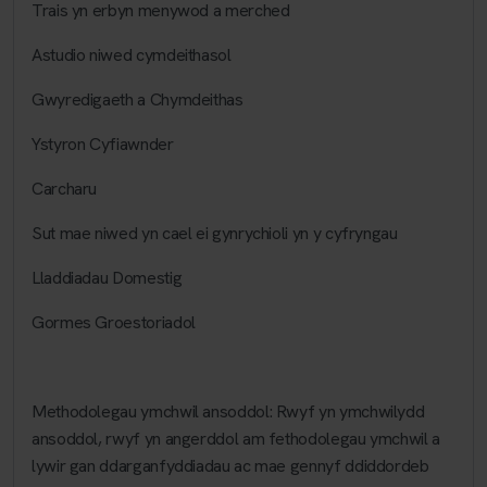
Trais yn erbyn menywod a merched
Astudio niwed cymdeithasol
Gwyredigaeth a Chymdeithas
Ystyron Cyfiawnder
Carcharu
Sut mae niwed yn cael ei gynrychioli yn y cyfryngau
Lladdiadau Domestig
Gormes Groestoriadol
Methodolegau ymchwil ansoddol: Rwyf yn ymchwilydd
ansoddol, rwyf yn angerddol am fethodolegau ymchwil a
lywir gan ddarganfyddiadau ac mae gennyf ddiddordeb