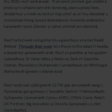
Ers 2020, rwyf wedi arwain 15 prosiect ymchwil, gan ymdrin â
phobl sy'n cyflawni cam-drin domestig, plant a phobl ifanc,
dioddefwyr y credir eu bod yn 'risg uchel' ac yn fwy diweddar y
croestoriad rhwng bywyd diweddarach, rhywedd, anabledd a
hunaniaeth rywiol. (Gweler yr adran ymchwil am ddolenni).
Rwyf hefyd wedi cyd-gynhyrchu a gwerthuso ymyriad Realiti
Rhithwir
Through their eyes
fel offeryn hyfforddiant i'r heddlu
a darparwyr gwasanaeth eraill. Rwyf yn gweithio ar hyn gyda'm
cydweithwyr Dr Helen Miles a Rebecca Zerk o'r Ganolfan
Oedran, Rhywedd a Chyfiawnder Cymdeithasol ym Mhrifysgol
Aberystwyth (gweler y ddolen isod)
Rwyf wedi cael cyllid gwerth £2.7M, gan amrywiaeth eang o
ffynonellau gan gynnwys y Swyddfa Gartref; Y Weinyddiaeth
Gyfiawnder Llywodraeth Cymru; AHRC; OPAN; Comic Relief;
UK Portfolio; Big Innovation; a Chronfa Gymunedol y Loteri
Genedlaethol.