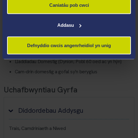
Domestic Violence (gweler y dolenni yn yr adran ymchwil)
Caniatáu pob cwci
Meysydd Arbenigedd
Addasu
Cam-drin domestig yn ddiweddarach mewn bywyd
Cam-drin domestig a dementia
Defnyddio cwcis angenrheidiol yn unig
Defnyddio realiti rhithwir i wella'r ymateb i drawma
Lladdiadau Domestig (Dynion; Pobl 60 oed ac yn hŷn)
Cam-drin domestig a gofal sy'n beryglus
Uchafbwyntiau Gyrfa
Diddordebau Addysgu
Trais, Camdriniaeth a Niwed