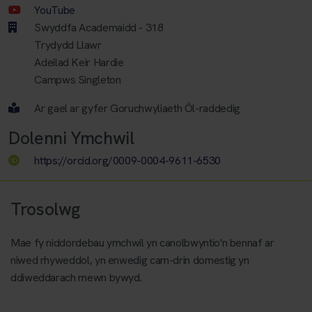
Youtube Account
YouTube
Swyddfa Academaidd - 318
Trydydd Llawr
Adeilad Keir Hardie
Campws Singleton
Ar gael ar gyfer Goruchwyliaeth Ôl-raddedig
Dolenni Ymchwil
https://orcid.org/0009-0004-9611-6530
Trosolwg
Mae fy niddordebau ymchwil yn canolbwyntio'n bennaf ar
niwed rhyweddol, yn enwedig cam-drin domestig yn
ddiweddarach mewn bywyd.