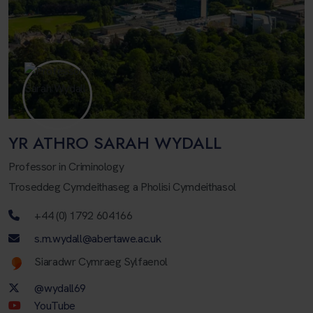
YR ATHRO SARAH WYDALL
Professor in Criminology
Troseddeg Cymdeithaseg a Pholisi Cymdeithasol
Rhif ffôn
+44 (0) 1792 604166
Cyfeiriad ebost
s.m.wydall@abertawe.ac.uk
Welsh language proficiency
Siaradwr Cymraeg Sylfaenol
Twitter Account
@wydall69
Youtube Account
YouTube