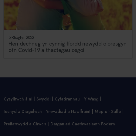
5 Rhagfyr 2022
Hen dechneg yn cynnig ffordd newydd o oresgyn
ofn Covid-19 a thactegau osgoi
Cysylltwch â ni
Swyddi
Cyfadrannau
Y Wasg
Iechyd a Diogelwch
Ymwadiad a Hawlfraint
Map o'r Safle
Preifatrwydd a Chwcis
Datganiad Caethwasiaeth Fodern