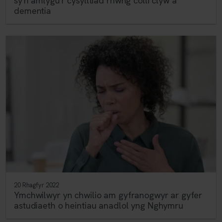
sy'n amlygu'r cysylltiad rhwng colli clyw a
dementia
20 Rhagfyr 2022
Ymchwilwyr yn chwilio am gyfranogwyr ar gyfer
astudiaeth o heintiau anadlol yng Nghymru