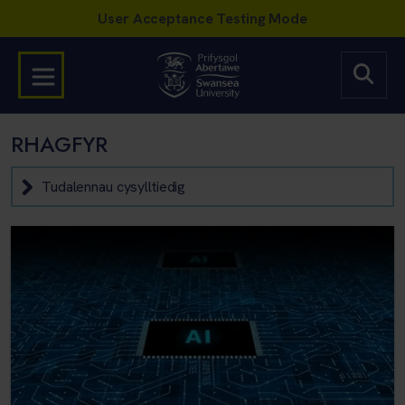
RHAGFYR
Tudalennau cysylltiedig