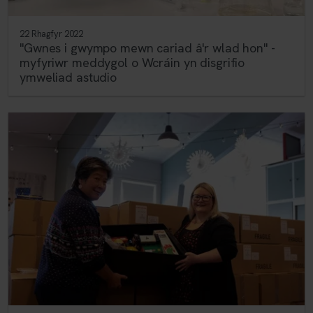
22 Rhagfyr 2022
"Gwnes i gwympo mewn cariad â'r wlad hon" -
myfyriwr meddygol o Wcráin yn disgrifio
ymweliad astudio