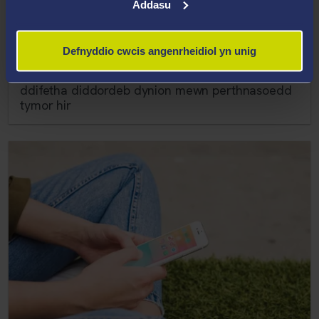
Addasu
Defnyddio cwcis angenrheidiol yn unig
16 Rhagfyr 2022
Ymchwil yn dangos pam gall cynnwrf rhywiol
ddifetha diddordeb dynion mewn perthnasoedd
tymor hir