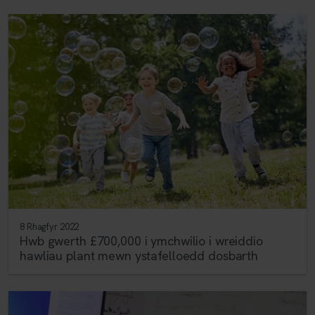
8 Rhagfyr 2022
Hwb gwerth £700,000 i ymchwilio i wreiddio
hawliau plant mewn ystafelloedd dosbarth