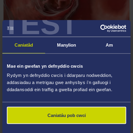
TEST
16 Rhagfyr 2022
Caniatâd
Manylion
Am
Astudiaeth yn archwilio'r cysylltiadau rhwng
incwm rhieni a thueddfryd rhywiol eu plant
Mae ein gwefan yn defnyddio cwcis
Rydym yn defnyddio cwcis i ddarparu nodweddion,
addasiadau a metrigau gwe anhysbys i'n galluogi i
ddadansoddi ein traffig a gwella profiad ein gwefan.
Caniatáu pob cwci