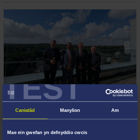
TEST
22 Medi 2022
Prosiect £130m y Fargen Ddinesig yn creu argraff
Caniatâd
Manylion
Am
ar Weinidog yr Economi
Mae ein gwefan yn defnyddio cwcis