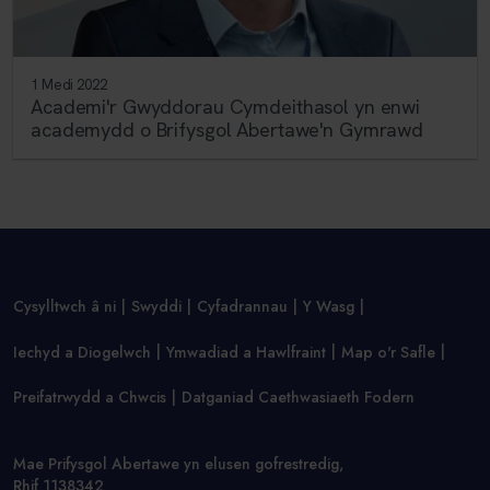
1 Medi 2022
Academi'r Gwyddorau Cymdeithasol yn enwi
academydd o Brifysgol Abertawe'n Gymrawd
Cysylltwch â ni
Swyddi
Cyfadrannau
Y Wasg
Iechyd a Diogelwch
Ymwadiad a Hawlfraint
Map o'r Safle
Preifatrwydd a Chwcis
Datganiad Caethwasiaeth Fodern
Mae Prifysgol Abertawe yn elusen gofrestredig,
Rhif 1138342