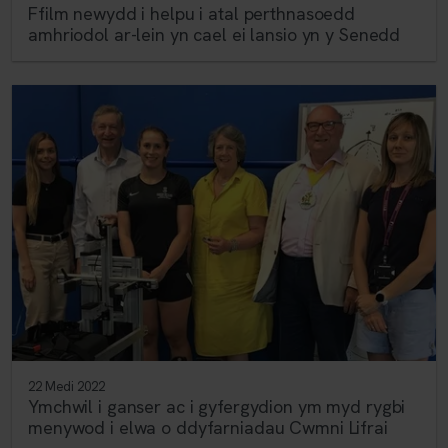
Ffilm newydd i helpu i atal perthnasoedd
amhriodol ar-lein yn cael ei lansio yn y Senedd
22 Medi 2022
Ymchwil i ganser ac i gyfergydion ym myd rygbi
menywod i elwa o ddyfarniadau Cwmni Lifrai