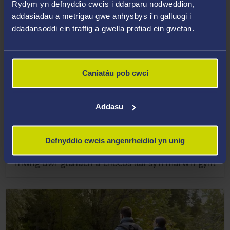
Rydym yn defnyddio cwcis i ddarparu nodweddion,
addasiadau a metrigau gwe anhysbys i'n galluogi i
ddadansoddi ein traffig a gwella profiad ein gwefan.
Caniatáu pob cwci
Addasu
Defnyddio cwcis angenrheidiol yn unig
22 Medi 2022
Ymchwil i Gilfach Tywyn yn datgelu cysylltiad
rhwng dŵr glanach a chocos llai sy'n marw'n gynt